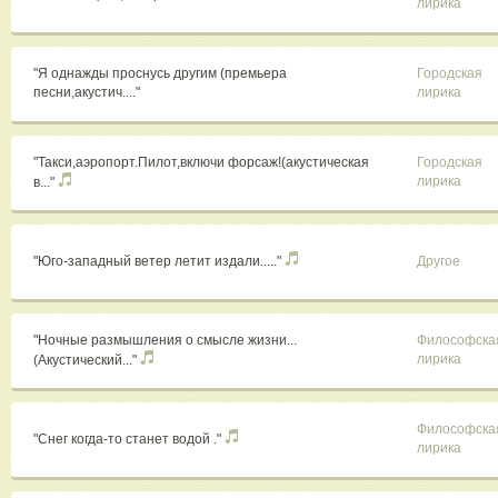
лирика
"Я однажды проснусь другим (премьера
Городская
песни,акустич...."
лирика
"Такси,аэропорт.Пилот,включи форсаж!(акустическая
Городская
лирика
в..."
"Юго-западный ветер летит издали....."
Другое
"Ночные размышления о смысле жизни...
Философска
лирика
(Акустический..."
Философска
"Снег когда-то станет водой ."
лирика