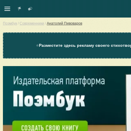
Поэмбук
/
Современники
/
Анатолий Пивоваров
⭐
Разместите здесь рекламу своего стихотво