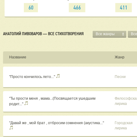
60
466
411
АНАТОЛИЙ ПИВОВАРОВ — ВСЕ СТИХОТВОРЕНИЯ
Все жанры
Вс
Название
Жанр
"Просто кончилось лето..."
Песни
"Ты прости меня , мама...(Посвящается ушедшим
Философска
лирика
родит..."
"Давай же , мой брат , отбросим сомнения (акустика..."
Городская
лирика