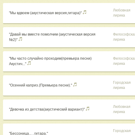
Любовная
"Мы вдвоем (акустическая версия,гитара)"
лирика
"Давай мы вместе помолчим (акустическая версия
Философска
лирика
№2)"
"Мы часто случайно проходим(премьера песни)
Философска
лирика
Акустич..."
Городская
"Осенний каприз.(Премьера песни)."
лирика
Любовная
"Девочка из детства(акустический вариант)"
лирика
Городская
"Бессоница... , гитара."