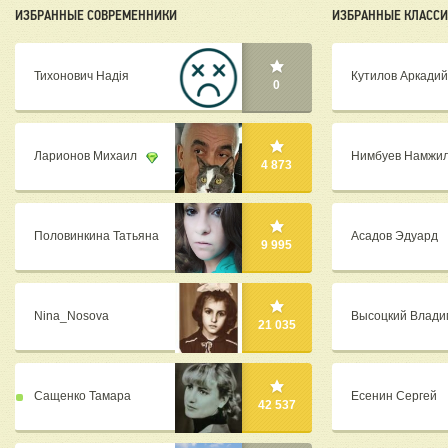
ИЗБРАННЫЕ СОВРЕМЕННИКИ
ИЗБРАННЫЕ КЛАСС
Тихонович Надія
Кутилов Аркадий
0
Ларионов Михаил
Нимбуев Намжи
4 873
Половинкина Татьяна
Асадов Эдуард
9 995
Nina_Nosova
Высоцкий Влади
21 035
Сащенко Тамара
Есенин Сергей
42 537