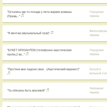
"Остались где-то позади у лета жаркие романы.
Городская
лирика
(Премь..."
Философска
"Я мечтаю.(музыкальный трэк)"
лирика
"БУКЕТ ХРИЗАНТЕМ (телефонно-акустическая
Городская
лирика
проба,2 ва..."
"Протяни мне ладони свои....(Акустический вариант)"
Белый и
вольный сти
Любовная
"Ты обязана быть красивой"
лирика