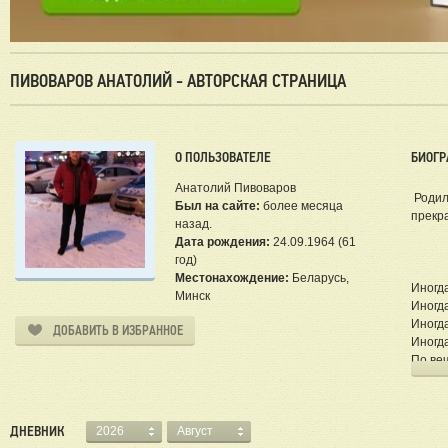
ПИВОВАРОВ АНАТОЛИЙ - АВТОРСКАЯ СТРАНИЦА
О ПОЛЬЗОВАТЕЛЕ
БИОГР
Анатолий Пивоваров
Родил
Был на сайте:
более месяца
прекра
назад.
Дата рождения:
24.09.1964 (61
год)
Местонахождение:
Беларусь,
Иногда
Минск
Иногда
Иногда
ДОБАВИТЬ В ИЗБРАННОЕ
Иногда
По ве
И теч
Чтоб о
И нача
ДНЕВНИК
2026
Август
Иногда