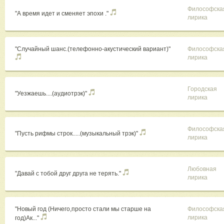
Философска
"А время идет и сменяет эпохи ."
лирика
"Случайный шанс.(телефонно-акустический вариант)"
Философска
лирика
Городская
"Уезжаешь....(аудиотрэк)"
лирика
Философска
"Пусть рифмы строк.....(музыкальный трэк)"
лирика
Любовная
"Давай с тобой друг друга не терять."
лирика
"Новый год (Ничего,просто стали мы старше на
Философска
лирика
год)Ак..."