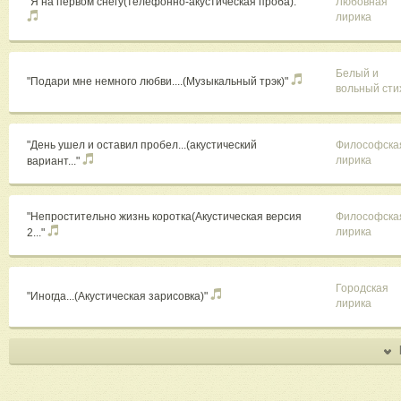
"Я на первом снегу(телефонно-акустическая проба)."
Любовная
лирика
Белый и
"Подари мне немного любви....(Музыкальный трэк)"
вольный сти
"День ушел и оставил пробел...(акустический
Философска
лирика
вариант..."
"Непростительно жизнь коротка(Акустическая версия
Философска
лирика
2..."
Городская
"Иногда...(Акустическая зарисовка)"
лирика