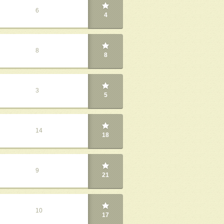
6
4
8
8
3
5
14
18
9
21
10
17