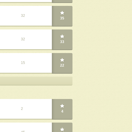
32
35
32
33
15
22
2
4