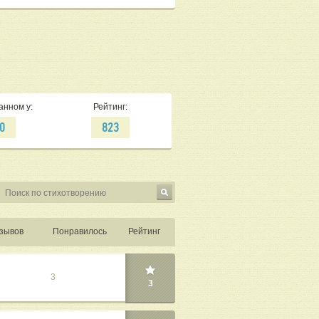
анном у:
Рейтинг:
0
823
зывов
Понравилось
Рейтинг
3
3