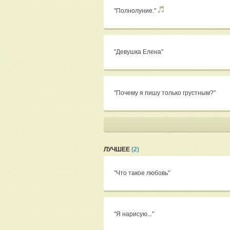
"Полнолуние."
"Девушка Елена"
"Почему я пишу только грустным?"
ЛУЧШЕЕ
(2)
"Что такое любовь"
"Я нарисую..."