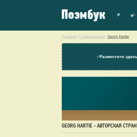
Поэмбук
/
Современники
/
Georg Hartie
⭐
Разместите здес
GEORG HARTIE - АВТОРСКАЯ СТРА