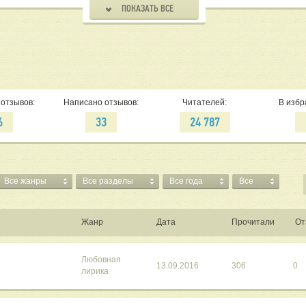
ПОКАЗАТЬ ВСЕ
отзывов:
Написано отзывов:
Читателей:
В избр
6
33
24 787
Все жанры
Все разделы
Все года
Все
Жанр
Дата
Прочитали
От
Любовная
13.09.2016
306
0
лирика