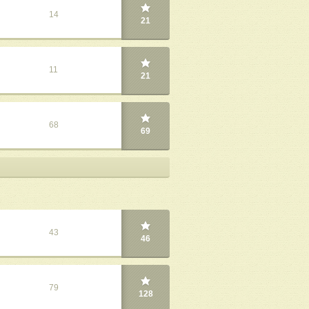
14
21
11
21
68
69
43
46
79
128