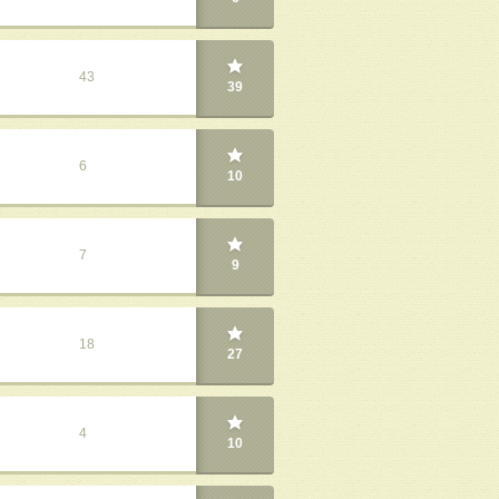
43
39
6
10
7
9
18
27
4
10