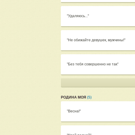
"Удаляюсь..."
"Не обижайте девушек, мужчины!"
"Без тебя совершенно не так"
РОДИНА МОЯ
(5)
"Весна!"