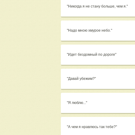
"Никогда я не стану больше, чем я."
"Надо мною хмурое небо."
"Идет бездомный по дороге"
"Давай убежим?"
"Я люблю..."
"А чем я нравлюсь так тебе?"