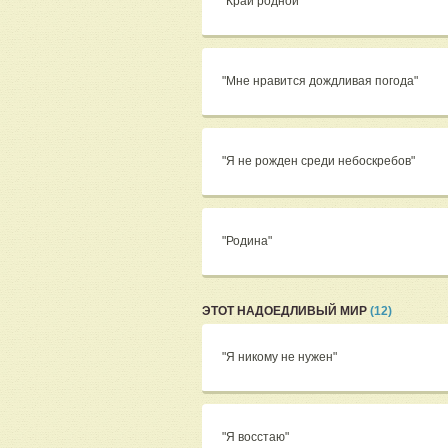
"Край родной"
"Мне нравится дождливая погода"
"Я не рожден среди небоскребов"
"Родина"
ЭТОТ НАДОЕДЛИВЫЙ МИР
(12)
"Я никому не нужен"
"Я восстаю"