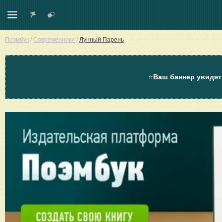
Поэмбук
/
Современники
/
Лунный Парень
⭐
Ваш баннер увидят