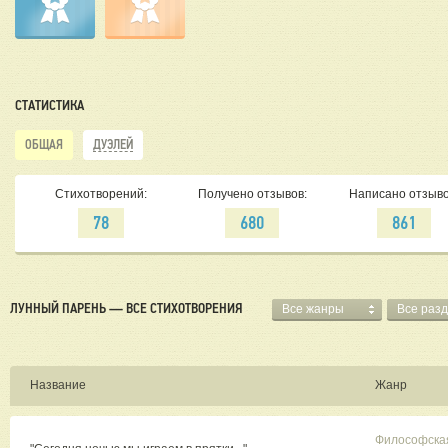
СТАТИСТИКА
ОБЩАЯ
ДУЭЛЕЙ
Стихотворений:
Получено отзывов:
Написано отзыво
78
680
861
ЛУННЫЙ ПАРЕНЬ — ВСЕ СТИХОТВОРЕНИЯ
Все жанры
Все раз
Название
Жанр
Философска