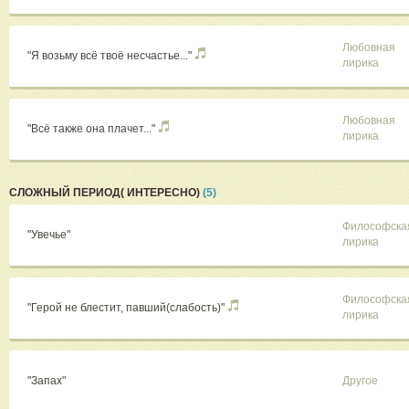
Любовная
"Я возьму всё твоё несчастье..."
лирика
Любовная
"Всё также она плачет..."
лирика
СЛОЖНЫЙ ПЕРИОД( ИНТЕРЕСНО)
(5)
Философска
"Увечье"
лирика
Философска
"Герой не блестит, павший(слабость)"
лирика
"Запах"
Другое