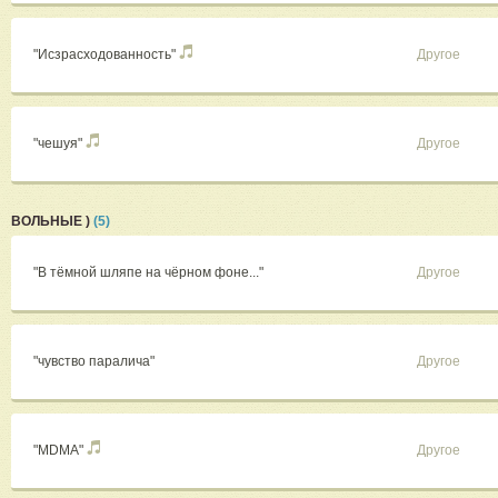
"Исзрасходованноcть"
Другое
"чешуя"
Другое
ВОЛЬНЫЕ )
(5)
"В тёмной шляпе на чёрном фоне..."
Другое
"чувство паралича"
Другое
"MDMA"
Другое