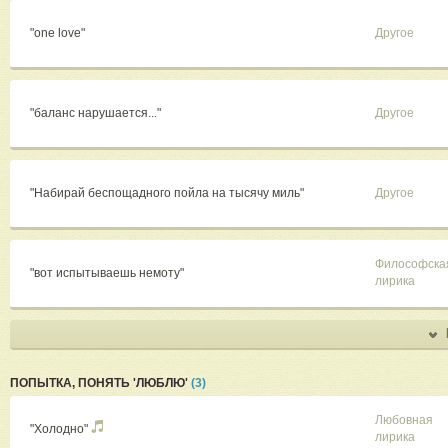
"one love"
Другое
"баланс нарушается..."
Другое
"Набирай беспощадного пойла на тысячу миль"
Другое
Философска
"вот испытываешь немоту"
лирика
ПОПЫТКА, ПОНЯТЬ 'ЛЮБЛЮ'
(3)
Любовная
"Холодно"
лирика