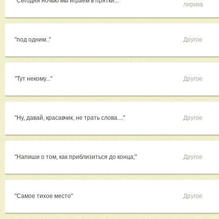
"Сегодня ночью мы играем в прятки..."
лирика
"под одним.."
Другое
"Тут некому..."
Другое
"Ну, давай, красавчик, не трать слова...."
Другое
"Напиши о том, как приблизиться до конца;"
Другое
"Самое тихое место"
Другое