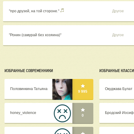
"про друзей, на той стороне."
Другое
"Ронин (самурай без хозяина)"
Другое
ИЗБРАННЫЕ СОВРЕМЕННИКИ
ИЗБРАННЫЕ КЛАСС
Половинкина Татьяна
Окуджава Булат
9 995
honey_violence
Бродский Иосиф
0