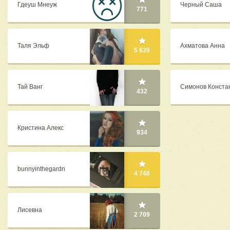
Гдеуш Мнеуж
Черный Саша
771
Таля Эльф
Ахматова Анна
5 639
Тай Ванг
Симонов Конста
432
Кристина Алекс
934
bunnyinthegardn
4 748
Лисевна
2 709