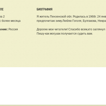
ЕЛЕ
БИОГРАФИЯ
ла 2
Я житель Пензенской обл. Родилась в 1968г. 24 ян
:
более месяца
предпочитаю зиму.Люблю Гоголя, Булгакова, Некра
ение:
Россия
Дорогие мои читатели! Спасибо всем,кто заглянул 
Пишу-как могу,как получается судить вам.