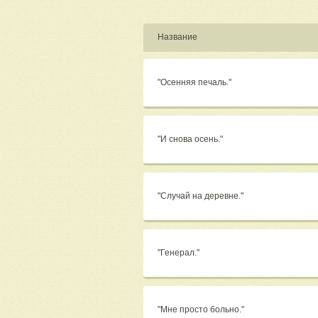
Название
"Осенняя печаль."
"И снова осень."
"Случай на деревне."
"Генерал."
"Мне просто больно."