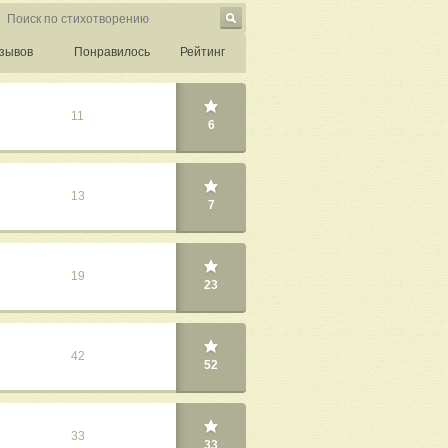
зывов
Понравилось
Рейтинг
11
6
13
7
19
23
42
52
33
33