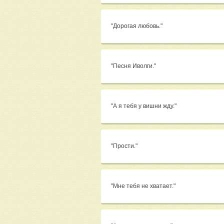
"Дорогая любовь."
"Песня Иволги."
"А я тебя у вишни жду."
"Прости."
"Мне тебя не хватает."