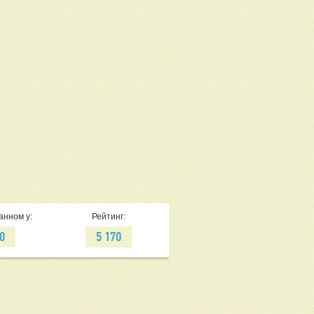
анном у:
Рейтинг:
0
5 170