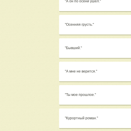
"А он по осени ушел."
"Осенняя грусть."
"Бывший."
"А мне не верится."
"Ты мое прошлое."
"Курортный роман."