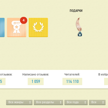
ПОДАРКИ
4
отзывов:
Написано отзывов:
Читателей:
В избр
55
1 059
114 110
Все жанры
Все разделы
Все года
Все