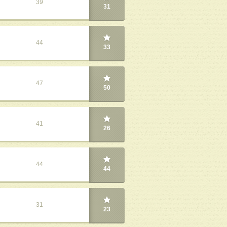
39
31
44
33
47
50
41
26
44
44
31
23