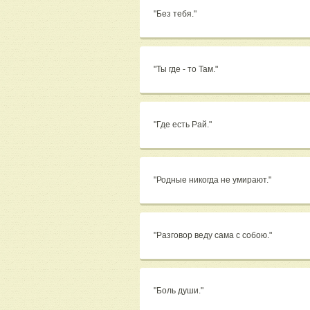
"Без тебя."
"Ты где - то Там."
"Где есть Рай."
"Родные никогда не умирают."
"Разговор веду сама с собою."
"Боль души."