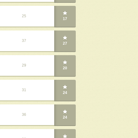
25
17
37
27
29
20
31
24
36
24