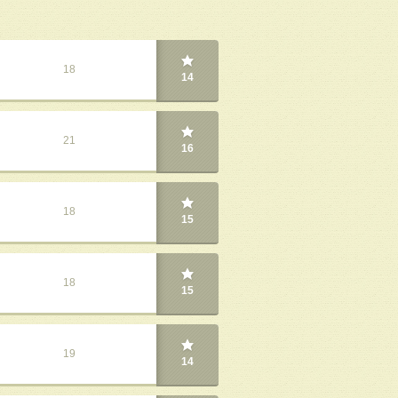
18
14
21
16
18
15
18
15
19
14