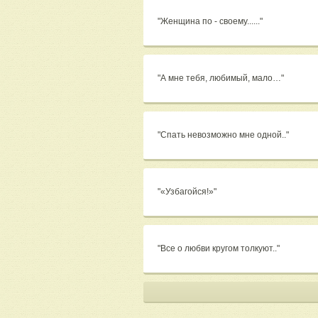
"Женщина по - своему......"
"А мне тебя, любимый, мало…"
"Спать невозможно мне одной.."
"«Узбагойся!»"
"Все о любви кругом толкуют.."