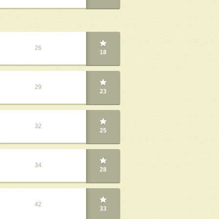
26
18
29
23
32
25
34
28
42
33