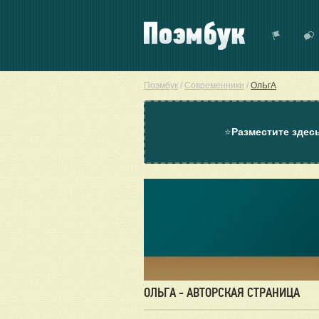
Поэмбук
/
Современники
/
ОлЬгА
⭐
Разместите здес
ОЛЬГА - АВТОРСКАЯ СТРАНИЦА