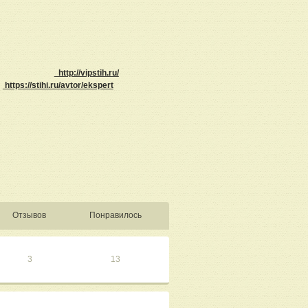
http://vipstih.ru/
https://stihi.ru/avtor/ekspert
Отзывов
Понравилось
3
13