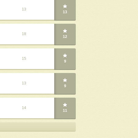
13
13
18
12
15
9
13
9
14
11