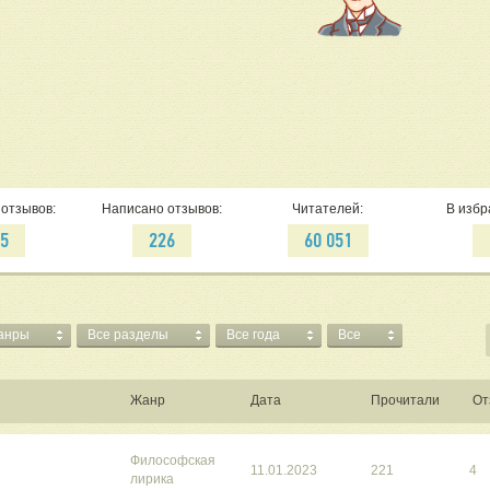
отзывов:
Написано отзывов:
Читателей:
В избр
65
226
60 051
анры
Все разделы
Все года
Все
Жанр
Дата
Прочитали
От
Философская
11.01.2023
221
4
лирика