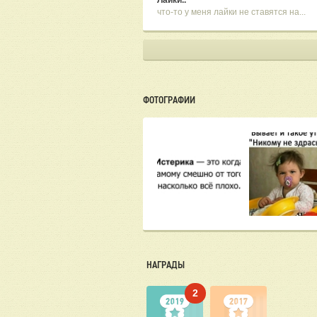
Лайки..
что-то у меня лайки не ставятся на...
ФОТОГРАФИИ
НАГРАДЫ
2