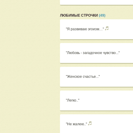
ЛЮБИМЫЕ СТРОЧКИ
(49)
"Я развиваю эгоизм…"
"Любовь - загадочное чувство..."
"Женское счастье..."
"Легко.."
"Не жалею.."