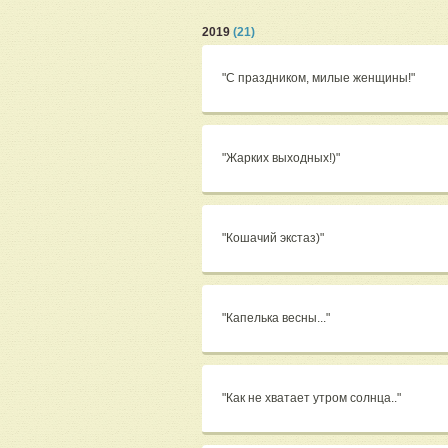
2019
(21)
"С праздником, милые женщины!"
"Жарких выходных!)"
"Кошачий экстаз)"
"Капелька весны..."
"Как не хватает утром солнца.."