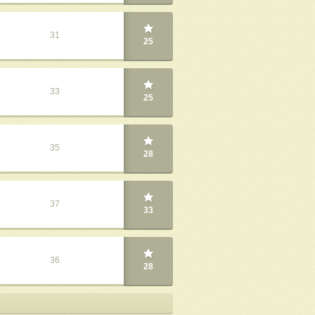
31
25
33
25
35
28
37
33
36
28