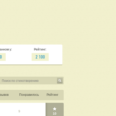
анном у:
Рейтинг:
0
2 100
зывов
Понравилось
Рейтинг
9
10