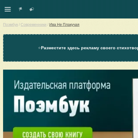
Поэмбук
/
Современники
/
Ива Не Плакучая
⭐
Разместите здесь рекламу своего стихотво