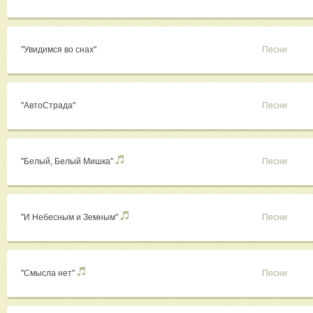
"Увидимся во снах"
Песни
"АвтоСтрада"
Песни
"Белый, Белый Мишка"
Песни
"И Небесным и Земным"
Песни
"Смысла нет"
Песни