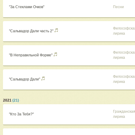
"За Стеклами Очков"
Песни
Философска
"Сальвадор Дали часть 2"
лирика
Философска
"В Неправильной Форме"
лирика
Философска
"Сальвадор Дали"
лирика
2021
(21)
Гражданска
"Кто За Тебя?"
лирика