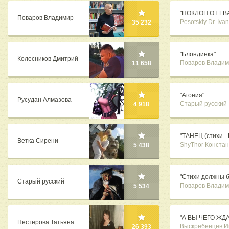
"ПОКЛОН ОТ ГВ
Поваров Владимир
Pesotskiy Dr. Ivan
35 232
"Блондинка"
Колесников Дмитрий
Поваров Владим
11 658
"Агония"
Русудан Алмазова
Старый русский
4 918
"ТАНЕЦ (стихи - 
Ветка Сирени
ShyThor Конста
5 438
"Стихи должны б
Старый русский
Поваров Владим
5 534
"А ВЫ ЧЕГО ЖД
Нестерова Татьяна
Выскребенцев И
26 393