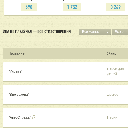
690
1 752
3 269
ИВА НЕ ПЛАКУЧАЯ — ВСЕ СТИХОТВОРЕНИЯ
Все жанры
Все ра
Название
Жанр
Стихи для
"Улитка"
детей
"Вне закона"
Другое
"АвтоСтрада"
Песни