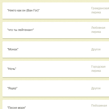
Гражданска
"Никто как он (Ван Гог)"
лирика
Любовная
"что ты лейтенант"
лирика
"Монах"
Другое
Городская
"Ночь"
лирика
"Ящер"
Другое
Пейзажная
"Песня моря"