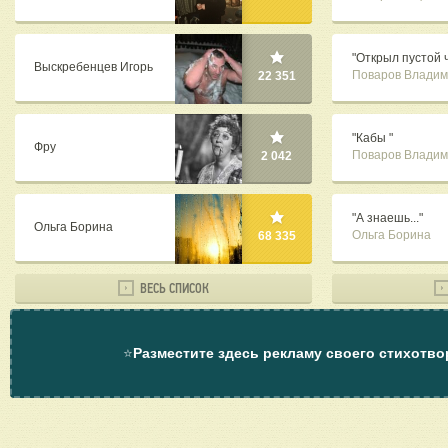
"Открыл пустой 
Выскребенцев Игорь
Поваров Владим
22 351
"Кабы "
Фру
Поваров Владим
2 042
"А знаешь..."
Ольга Борина
Ольга Борина
68 335
ВЕСЬ СПИСОК
⭐
Разместите здесь рекламу своего стихотво