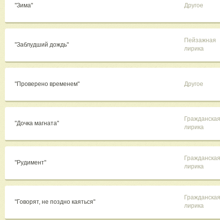
"Зима"
Другое
Пейзажная
"Заблудший дождь"
лирика
"Проверено временем"
Другое
Гражданска
"Дочка магната"
лирика
Гражданска
"Рудимент"
лирика
Гражданска
"Говорят, не поздно каяться"
лирика