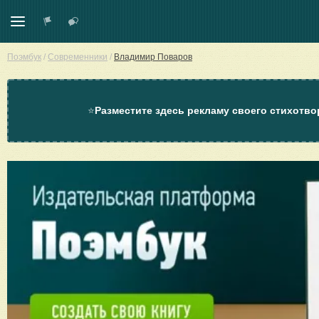
Поэмбук
/
Современники
/
Владимир Поваров
⭐
Разместите здесь рекламу своего стихотво