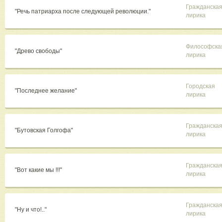
Гражданска
"Речь патриарха после следующей революции."
лирика
Философска
"Древо свободы"
лирика
Городская
"Последнее желание"
лирика
Гражданска
"Бутовская Голгофа"
лирика
Гражданска
"Вот какие мы !!!"
лирика
Гражданска
"Ну и что!.."
лирика