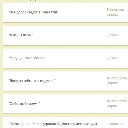
Городская
"Все дороги ведут в Тольятти!"
лирика
"Жизнь Глеба."
Другое
"Медицинские сёстры"
Другое
Философска
"Лежу на койке, как медуза!.."
лирика
Философска
"Себе, любимому..."
лирика
"Посвящение Лене Сугробовой (мастеру декламации)"
Любовная