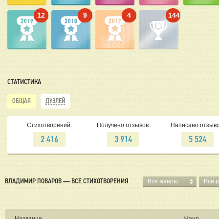
12
9
4
144
СТАТИСТИКА
ОБЩАЯ
ДУЭЛЕЙ
Стихотворений:
Получено отзывов:
Написано отзыво
2 416
3 914
5 524
ВЛАДИМИР ПОВАРОВ — ВСЕ СТИХОТВОРЕНИЯ
Все жанры
Все 
Название
Жанр