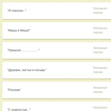
Любовная
"Я спросил..."
лирика
Любовная
"Маша и Миша!"
лирика
Любовная
"Пришла!........................"
лирика
Любовная
"Деревья, листья и письма."
лирика
Любовная
"Разлука"
лирика
Любовная
"С нежностью..."