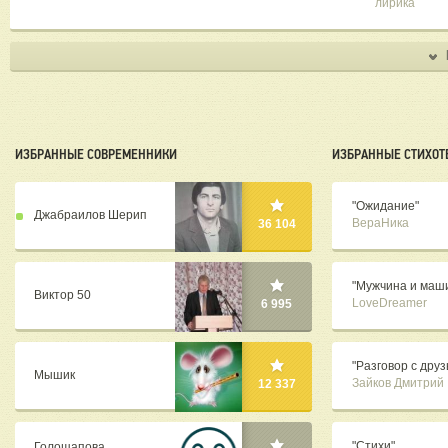
лирика
ИЗБРАННЫЕ СОВРЕМЕННИКИ
ИЗБРАННЫЕ СТИХОТ
"Ожидание"
Джабраилов Шерип
ВераНика
36 104
"Мужчина и маши
Виктор 50
LoveDreamer
6 995
"Разговор с друз
Мышик
Зайков Дмитрий
12 337
"Стихи"
Голощапова