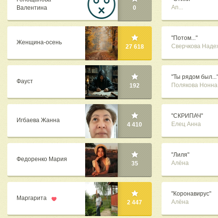
An...
Валентина
0
"Потом..."
Женщина-осень
Сверчкова Наде
27 618
"Ты рядом был...
Фауст
Полякова Нонна
192
"СКРИПАЧ"
Игбаева Жанна
Елец Анна
4 410
"Лиля"
Федоренко Мария
Алёна
35
"Коронавирус"
Маргарита
Алёна
2 447