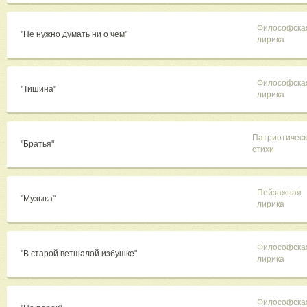
Философска
"Не нужно думать ни о чем"
лирика
Философска
"Тишина"
лирика
Патриотичес
"Братья"
стихи
Пейзажная
"Музыка"
лирика
Философска
"В старой ветшалой избушке"
лирика
Философска