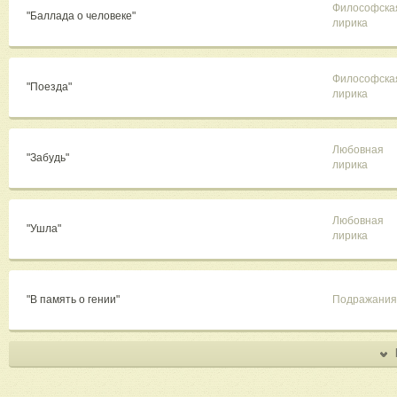
Философска
"Баллада о человеке"
лирика
Философска
"Поезда"
лирика
Любовная
"Забудь"
лирика
Любовная
"Ушла"
лирика
"В память о гении"
Подражания