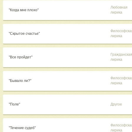
Любовная
"Когда мне плохо"
лирика
Философска
"Скрытое счастье"
лирика
Гражданска
"Все пройдет"
лирика
Философска
"Бывало ли?"
лирика
"Поле"
Другое
Философска
"Течение судеб"
лирика