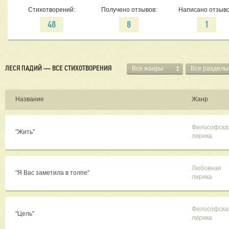
Стихотворений:
Получено отзывов:
Написано отзыво
48
8
1
ЛЕСЯ ПАДИЙ — ВСЕ СТИХОТВОРЕНИЯ
Все жанры
Все разделы
Название
Жанр
Философска
"Жить"
лирика
Любовная
"Я Вас заметила в толпе"
лирика
Философска
"Цель"
лирика