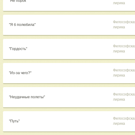
"Не порок"
лирика
Философска
"Я б полюбила"
лирика
Философска
"Гордость"
лирика
Философска
"Из-за чего?"
лирика
Философска
"Неудачные полеты"
лирика
Философска
"Путь"
лирика