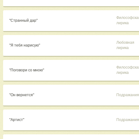
Философска
"Странный дар"
лирика
Любовная
"Я тебя нарисую"
лирика
Философска
"Поговори со мною"
лирика
"Он вернется"
Подражания
"Артист"
Подражания