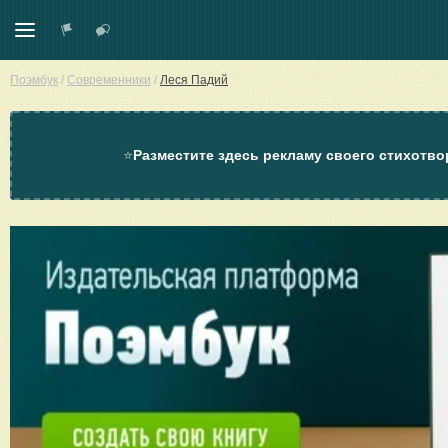
Поэмбук
/
Современники
/
Леся Падий
⭐
Разместите здесь рекламу своего стихотво