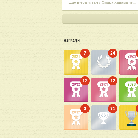
Ещё вчера читал у Омара Хайяма че...
НАГРАДЫ
7
24
12
12
3
71