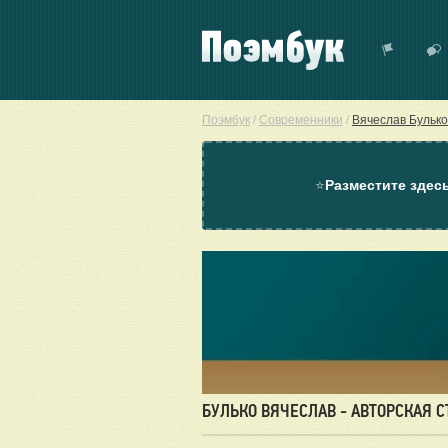
Поэмбук
/
Современники
/
Вячеслав Булько
⭐
Разместите здес
БУЛЬКО ВЯЧЕСЛАВ - АВТОРСКАЯ 