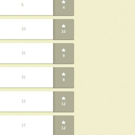
6
4
10
10
11
9
11
8
12
12
17
12