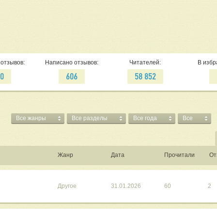
отзывов:
Написано отзывов:
Читателей:
В избр
70
606
58 852
Все жанры
Все разделы
Все года
Все
Жанр
Дата
Прочитали
От
Другое
31.01.2026
60
2