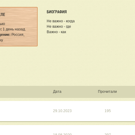
БИОГРАФИЯ
ЕЛЕ
Не важно - когда
ько
Не важно - где
:
1 день назад.
Важно - как
ение:
Россия,
ну
Дата
Прочитали
29.10.2023
195