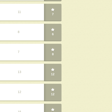
11
7
8
6
7
8
13
12
12
12