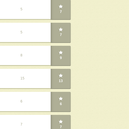
5
7
5
7
8
9
15
13
6
6
7
7