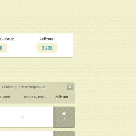
анном у:
Рейтинг:
0
3 238
зывов
Понравилось
Рейтинг
6
7