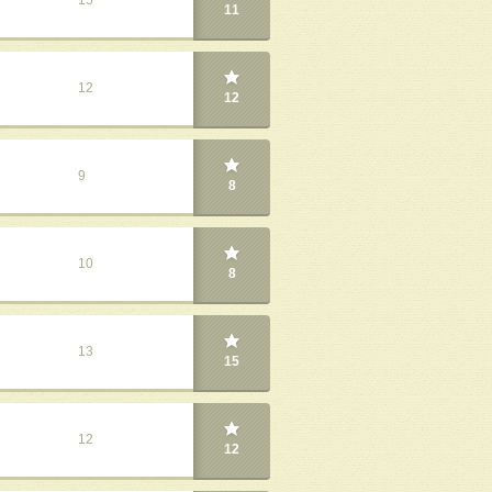
15
11
12
12
9
8
10
8
13
15
12
12