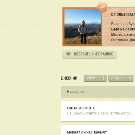
О ПОЛЬЗОВАТ
Вячеслав Бул
Был на сайте
Местонахожд
Ростов-на-До
ДОБАВИТЬ В ИЗБРАННОЕ
ДНЕВНИК
2026
Август
Название
ОДНА ИЗ ВСЕХ...
Не берусь судить о творчестве русск...
Меняет ли нас время?