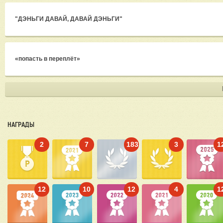
"ДЭНЬГИ ДАВАЙ, ДАВАЙ ДЭНЬГИ"
«попасть в переплёт»
НАГРАДЫ
2
7
183
3
1
12
10
12
4
1