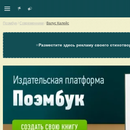
Поэмбук
/
Современники
/
Валус Калейс
⭐
Разместите здесь рекламу своего стихотво