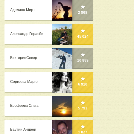
Аделина Мирт
2 868
Александр Герасёв
45 024
ВикторияСевер
10 889
Сергеева Марго
6 910
Ерофеева Ольга
5 793
Баутин Андрей
1 827