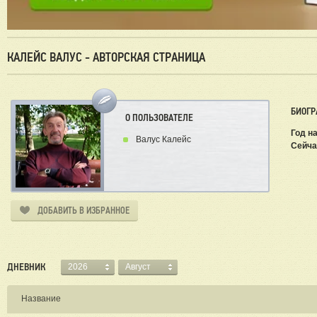
КАЛЕЙС ВАЛУС - АВТОРСКАЯ СТРАНИЦА
БИОГР
О ПОЛЬЗОВАТЕЛЕ
Год на
Валус Калейс
Сейча
Г
ДОБАВИТЬ В ИЗБРАННОЕ
ДНЕВНИК
2026
Август
Название