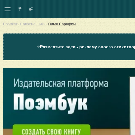
Поэмбук
/
Современники
/
Ольга Сарафим
⭐
Разместите здесь рекламу своего стихотво