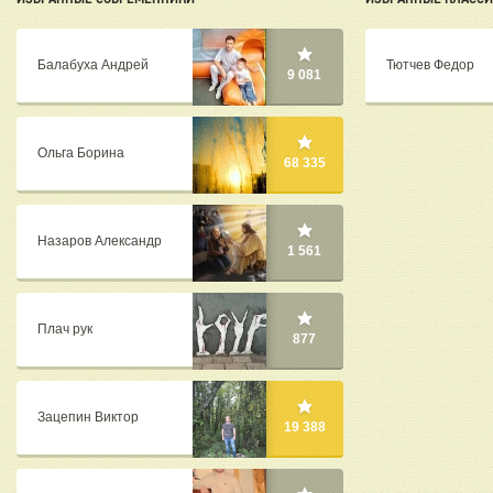
Балабуха Андрей
Тютчев Федор
9 081
Ольга Борина
68 335
Назаров Александр
1 561
Плач рук
877
Зацепин Виктор
19 388