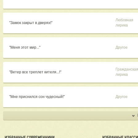
Любовная
"Замок закрыт в дверях!"
лирика
"Меня этот мир..."
Другое
Гражданска
"Ветер все треплет кителя...!"
лирика
"Мне приснился сон чудесный!"
Другое
ИЗБРАННЫЕ СОВРЕМЕННИКИ
ИЗБРАННЫЕ КЛАСС