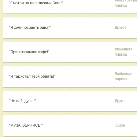
Религиозная
"Смотри на мир глазами Бога!"
лирика
"Я хочу посидеть одна!"
Другое
Любовная
"Привокзальное кафе!"
лирика
Любовная
"Я так хотел тебя обнять!"
лирика
"Не ной, душа!"
Другое
"МУЗА, ВЕРНИСЬ!"
Юмор