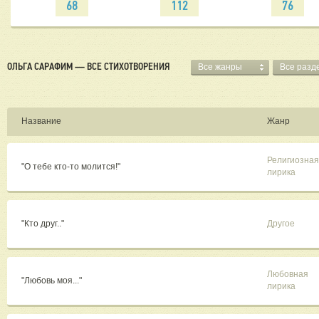
68
112
76
ОЛЬГА САРАФИМ — ВСЕ СТИХОТВОРЕНИЯ
Все жанры
Все разд
Название
Жанр
Религиозная
"О тебе кто-то молится!"
лирика
"Кто друг.."
Другое
Любовная
"Любовь моя..."
лирика