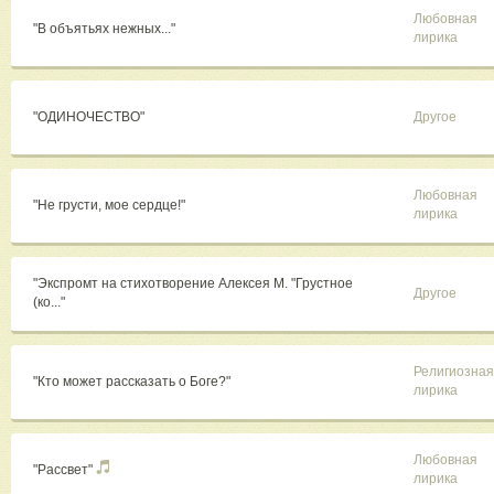
Любовная
"В объятьях нежных..."
лирика
"ОДИНОЧЕСТВО"
Другое
Любовная
"Не грусти, мое сердце!"
лирика
"Экспромт на стихотворение Алексея М. "Грустное
Другое
(ко..."
Религиозная
"Кто может рассказать о Боге?"
лирика
Любовная
"Рассвет"
лирика