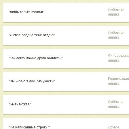
Любовная
"Лишь только взгляд!"
лирика
Любовная
"Я свое сердце тебе отдаю!"
лирика
Философска
"Как легко можно друга обидеть!"
лирика
Религиозная
"Выбираю я лучшую участь!"
лирика
Любовная
"Быть может!"
лирика
"Не написанные строки!"
Другое