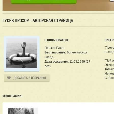
ГУСЕВ ПРОХОР - АВТОРСКАЯ СТРАНИЦА
О ПОЛЬЗОВАТЕЛЕ
БИОГР
"Льетс
Прохор Гусев
В серд
Был на сайте:
более месяца
назад.
"Пой ж
Дата рождения:
11.03.1999 (27
Этих р
лет)
Только
Не умр
ДОБАВИТЬ В ИЗБРАННОЕ
С. Ес
ФОТОГРАФИИ