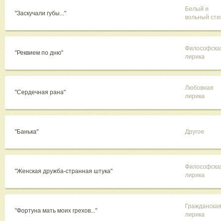
Белый и
"Заскучали губы..."
вольный сти
Философска
"Реквием по дню"
лирика
Любовная
"Сердечная рана"
лирика
"Банька"
Другое
Философска
"Женская дружба-странная штука"
лирика
Гражданска
"Фортуна мать моих грехов..."
лирика