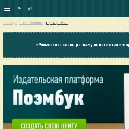
Поэмбук
/
Современники
/
Прохор Гусев
⭐
Разместите здесь рекламу своего стихотво