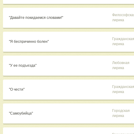
Философска
"Давайте покидаемся словами!"
лирика
Гражданска
"Я беспричинно болен"
лирика
Любовная
"У ее подъезда"
лирика
Гражданска
"О чести"
лирика
Городская
"Самоубийца"
лирика