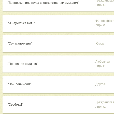
Гражданска
"Депрессия или груда слов со скрытым смыслом"
лирика
Философска
"Я научиться мог..."
лирика
"Сон мальчишки"
Юмор
Любовная
"Прощание солдата"
лирика
"По-Есенински!"
Другое
Гражданска
"Свободу!"
лирика