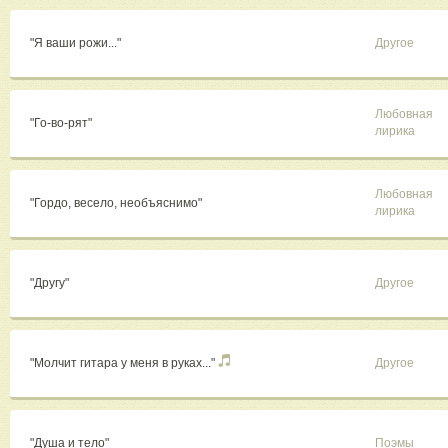
"Я ваши рожи..."
Другое
Любовная
"Го-во-рят"
лирика
Любовная
"Гордо, весело, необъяснимо"
лирика
"Другу"
Другое
"Молчит гитара у меня в руках..."
Другое
"Душа и тело"
Поэмы