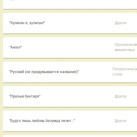
"Хулиган я, хулиган!"
Другое
Прозаическ
"Ангел"
миниатюры
Патриотичес
"Русский (не придумывается название)"
стихи
"Призыв бунтаря"
Другое
"Будто лишь любовь безумца лечит..."
Другое