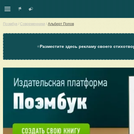
Поэмбук
/
Современники
/
Альберт Попов
⭐
Разместите здесь рекламу своего стихотво