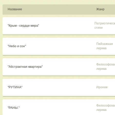
Название
Жанр
Патриотичес
"Крым - сердце мира"
стихи
Пейзажная
"Небо и сон"
лирика
Философска
"Абстрактная квартира"
лирика
"РУТИНА"
Ирония
Философска
"РАНЫ."
лирика