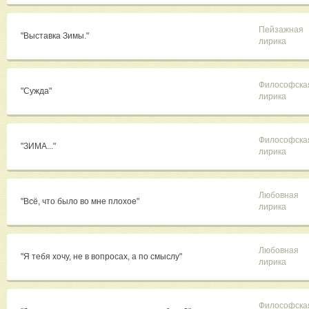
Пейзажная
"Выставка Зимы."
лирика
Философска
"Сужда"
лирика
Философска
"ЗИМА..."
лирика
Любовная
"Всё, что было во мне плохое"
лирика
Любовная
"Я тебя хочу, не в вопросах, а по смыслу"
лирика
Философска