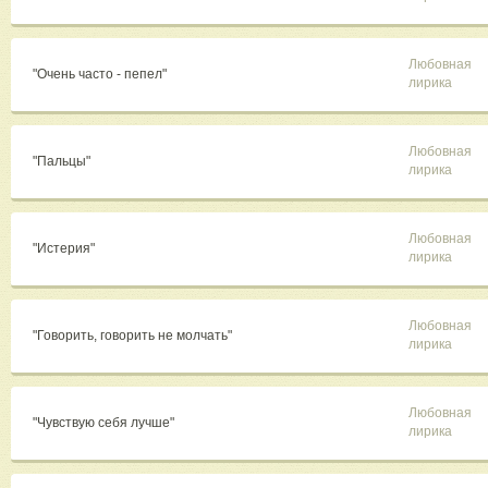
Любовная
"Очень часто - пепел"
лирика
Любовная
"Пальцы"
лирика
Любовная
"Истерия"
лирика
Любовная
"Говорить, говорить не молчать"
лирика
Любовная
"Чувствую себя лучше"
лирика