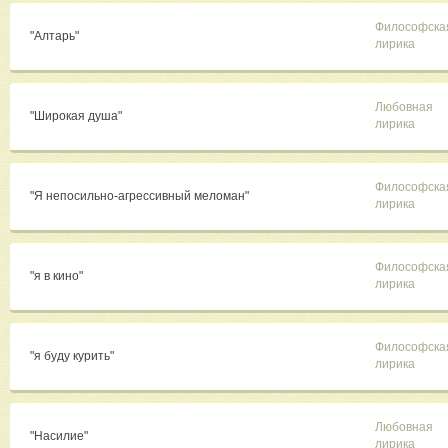
Философска
"Алтарь"
лирика
Любовная
"Широкая душа"
лирика
Философска
"Я непосильно-агрессивный меломан"
лирика
Философска
"я в кино"
лирика
Философска
"я буду курить"
лирика
Любовная
"Насилие"
лирика