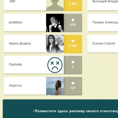
-MIF-
Высоцкий Влади
2 401
prettyblur
Пушкин Алексан
430
Ирина Дедина
Есенин Сергей
1 310
Oubliette
0
Лоретта
717
⭐
Разместите здесь рекламу своего стихотво