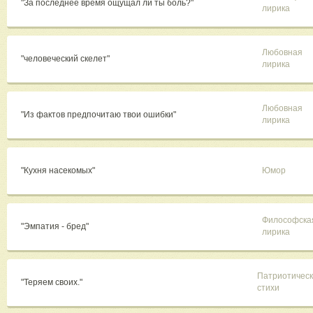
"За последнее время ощущал ли ты боль?"
лирика
Любовная
"человеческий скелет"
лирика
Любовная
"Из фактов предпочитаю твои ошибки"
лирика
"Кухня насекомых"
Юмор
Философска
"Эмпатия - бред"
лирика
Патриотичес
"Теряем своих."
стихи