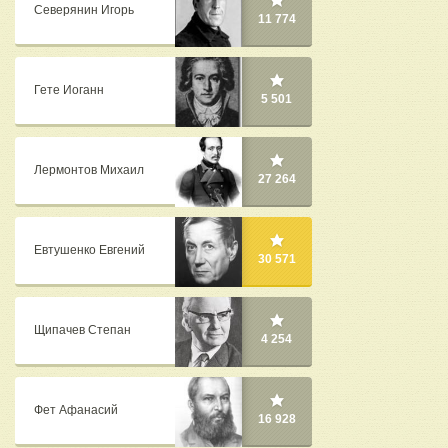
Северянин Игорь
11 774
Гете Иоганн
5 501
Лермонтов Михаил
27 264
Евтушенко Евгений
30 571
Щипачев Степан
4 254
Фет Афанасий
16 928