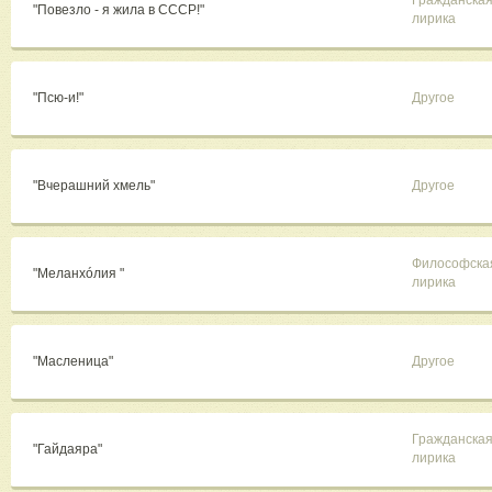
Гражданска
"Повезло - я жила в СССР!"
лирика
"Псю-и!"
Другое
"Вчерашний хмель"
Другое
Философска
"Меланхóлия "
лирика
"Масленица"
Другое
Гражданска
"Гайдаяра"
лирика