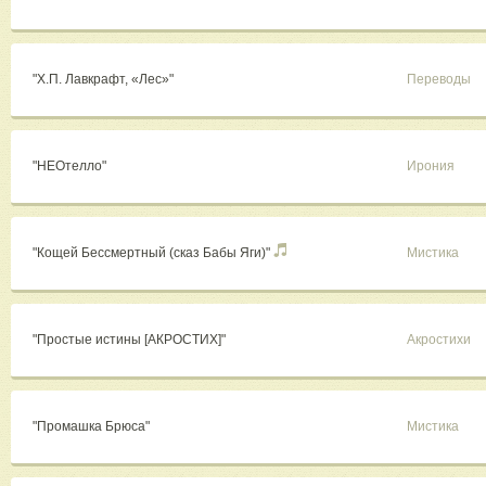
"Х.П. Лавкрафт, «Лес»"
Переводы
"НЕОтелло"
Ирония
"Кощей Бессмертный (сказ Бабы Яги)"
Мистика
"Простые истины [АКРОСТИХ]"
Акростихи
"Промашка Брюса"
Мистика