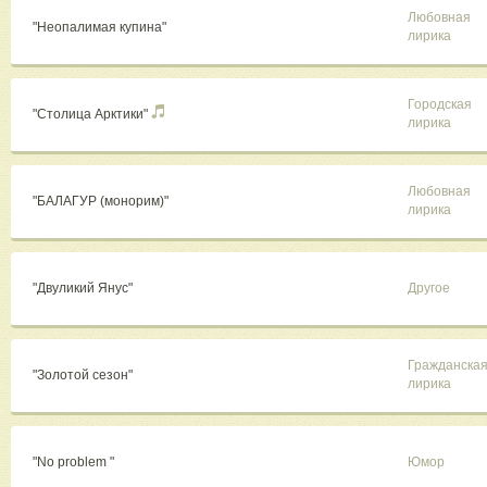
Любовная
"Неопалимая купина"
лирика
Городская
"Столица Арктики"
лирика
Любовная
"БАЛАГУР (монорим)"
лирика
"Двуликий Янус"
Другое
Гражданска
"Золотой сезон"
лирика
"No problem "
Юмор