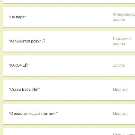
Философска
"Не пара"
лирика
Пейзажная
"Колышется рожь"
лирика
"КАКОМЕЙ"
Другое
"Сказы Бабы Яги"
Мистика
"О родстве людей с китами "
Мистика