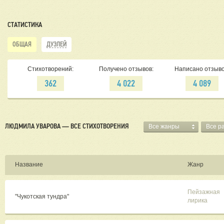
СТАТИСТИКА
ОБЩАЯ
ДУЭЛЕЙ
Стихотворений:
Получено отзывов:
Написано отзыво
362
4 022
4 089
ЛЮДМИЛА УВАРОВА — ВСЕ СТИХОТВОРЕНИЯ
Все жанры
Все р
Название
Жанр
Пейзажная
"Чукотская тундра"
лирика