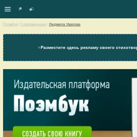
Поэмбук
/
Современники
/
Людмила Уварова
⭐
Разместите здесь рекламу своего стихотво