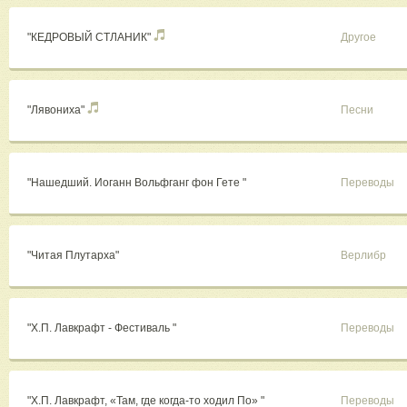
"КЕДРОВЫЙ СТЛАНИК"
Другое
"Лявониха"
Песни
"Нашедший. Иоганн Вольфганг фон Гете "
Переводы
"Читая Плутарха"
Верлибр
"Х.П. Лавкрафт - Фестиваль "
Переводы
"Х.П. Лавкрафт, «Там, где когда-то ходил По» "
Переводы