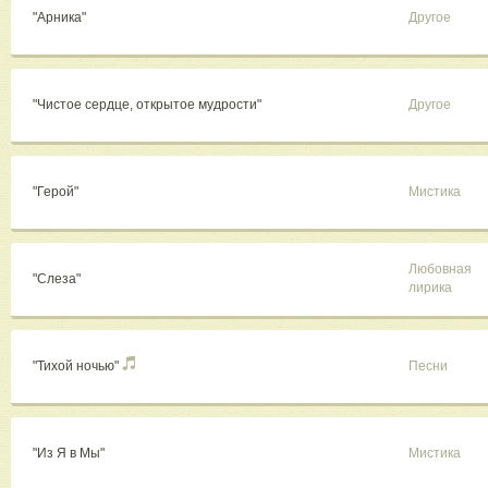
"Арника"
Другое
"Чистое сердце, открытое мудрости"
Другое
"Герой"
Мистика
Любовная
"Слеза"
лирика
"Тихой ночью"
Песни
"Из Я в Мы"
Мистика