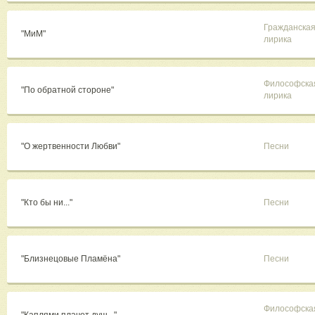
Гражданска
"МиМ"
лирика
Философска
"По обратной стороне"
лирика
"О жертвенности Любви"
Песни
"Кто бы ни..."
Песни
"Близнецовые Пламёна"
Песни
Философска