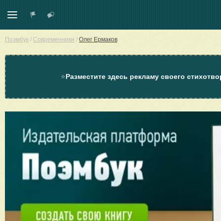
Поэмбук
/
Современники
/
Олег Ермаков
⭐
Разместите здесь рекламу своего стихотво