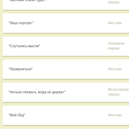
"Каплями плачет душ..."
лирика
"Лицо портрет"
Мистика
Любовная
"Спутались мысли"
лирика
"Провалиться"
Мистика
Философска
"Нельзя сбежать, когда не держат"
лирика
"Мой Лёд"
Мистика