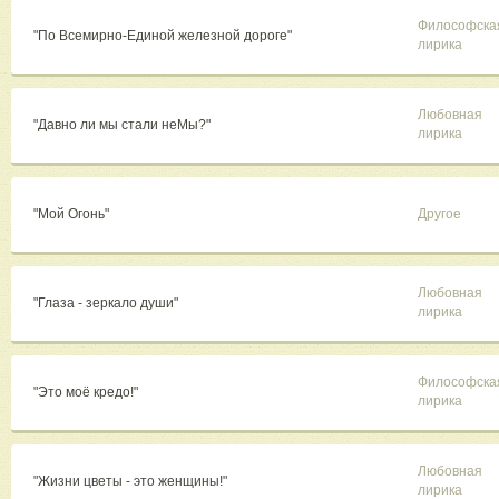
Философска
"По Всемирно-Единой железной дороге"
лирика
Любовная
"Давно ли мы стали неМы?"
лирика
"Мой Огонь"
Другое
Любовная
"Глаза - зеркало души"
лирика
Философска
"Это моё кредо!"
лирика
Любовная
"Жизни цветы - это женщины!"
лирика