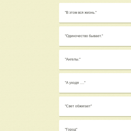
"В этом вся жизнь."
"Одиночество бывает."
"Ангелы."
"А уходя ....."
"Свет обжигает"
"Город"