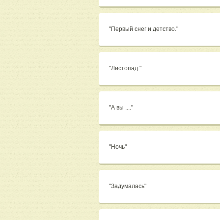
"Первый снег и детство."
"Листопад."
"А вы ...."
"Ночь"
"Задумалась"