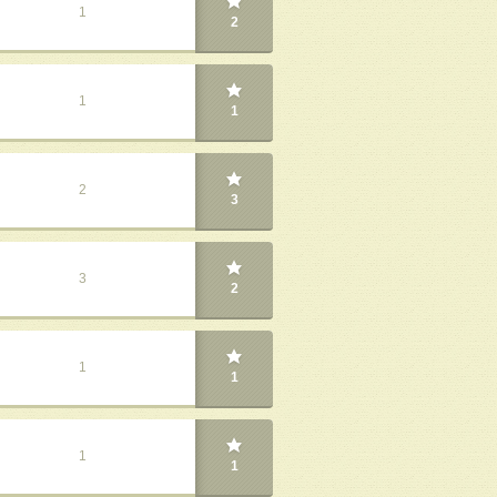
1
2
1
1
2
3
3
2
1
1
1
1