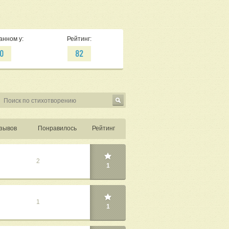
анном у:
Рейтинг:
0
82
зывов
Понравилось
Рейтинг
2
1
1
1