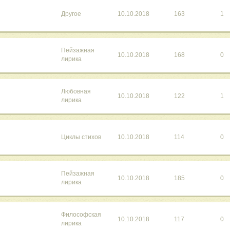
Другое
10.10.2018
163
1
Пейзажная
10.10.2018
168
0
лирика
Любовная
10.10.2018
122
1
лирика
Циклы стихов
10.10.2018
114
0
Пейзажная
10.10.2018
185
0
лирика
Философская
10.10.2018
117
0
лирика