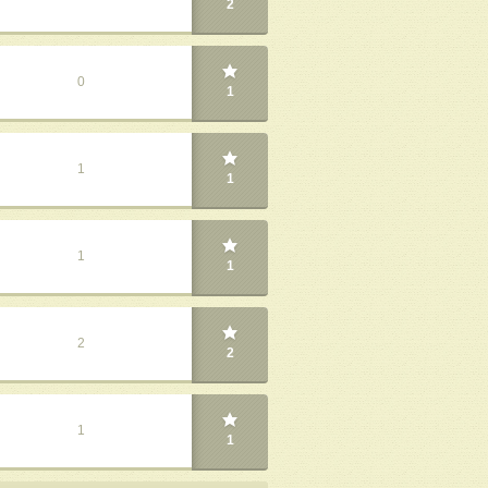
2
0
1
1
1
1
1
2
2
1
1