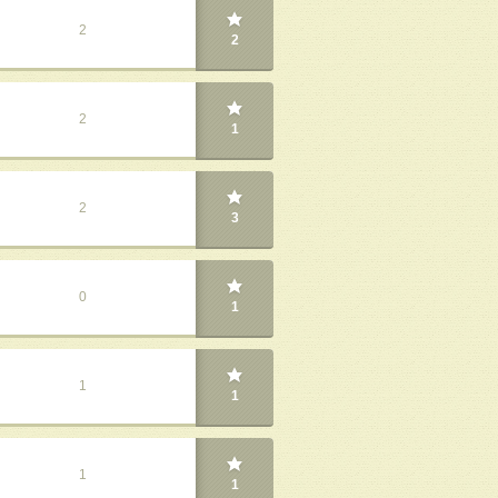
2
2
2
1
2
3
0
1
1
1
1
1