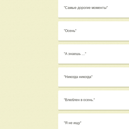
"Самые дорогие моменты"
"Осень"
"А знаешь ...."
"Никогда никогда"
"Влюблен в осень."
"Я не ищу"