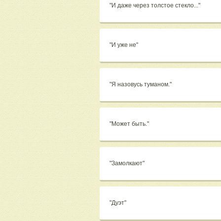
"И даже через толстое стекло..."
"И уже не"
"Я назовусь туманом."
"Может быть."
"Замолкают"
"Дуэт"