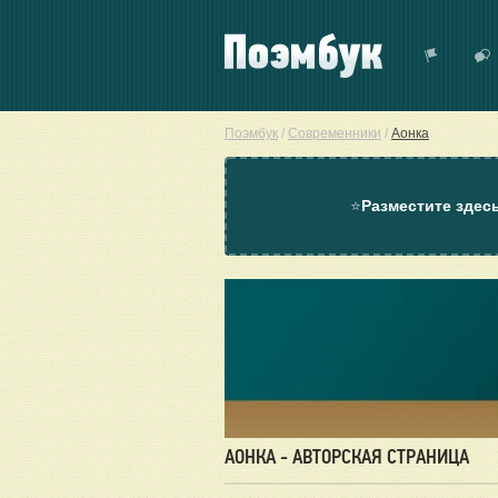
Поэмбук
/
Современники
/
Аонка
⭐
Разместите здес
АОНКА - АВТОРСКАЯ СТРАНИЦА