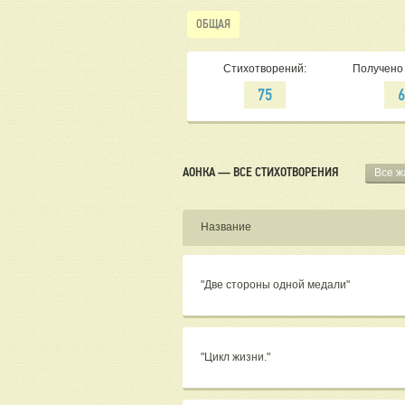
ОБЩАЯ
Стихотворений:
Получено 
75
АОНКА — ВСЕ СТИХОТВОРЕНИЯ
Все 
Название
"Две стороны одной медали"
"Цикл жизни."