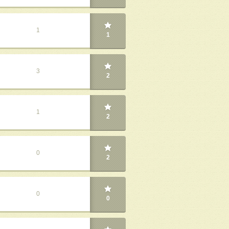
1
1
3
2
1
2
0
2
0
0