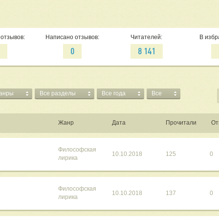
отзывов:
Написано отзывов:
Читателей:
В избр
6
0
8 141
жанры
Все разделы
Все года
Все
Жанр
Дата
Прочитали
От
Философская
10.10.2018
125
0
лирика
Философская
10.10.2018
137
0
лирика