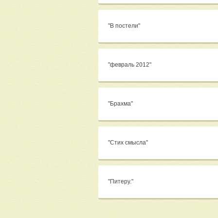
"В постели"
"февраль 2012"
"Брахма"
"Стих смысла"
"Питеру."