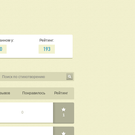
анном у:
Рейтинг:
0
193
зывов
Понравилось
Рейтинг
0
1