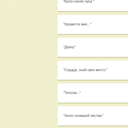
"Бело-синяя луна "
"Нравится мне..."
"Дзену"
"Сердце, знай свое место."
"Тополю..."
"Ангел опавшей листвы"