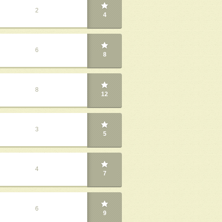
2
4
6
8
8
12
3
5
4
7
6
9