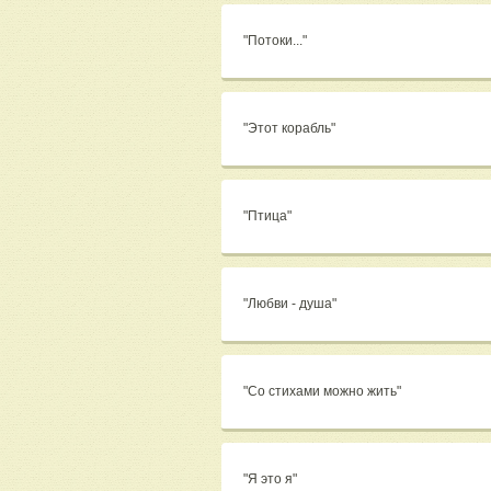
"Потоки..."
"Этот корабль"
"Птица"
"Любви - душа"
"Со стихами можно жить"
"Я это я"