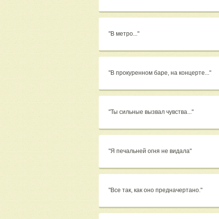
"В метро..."
"В прокуренном баре, на концерте..."
"Ты сильные вызвал чувства..."
"Я печальней огня не видала"
"Все так, как оно предначертано."