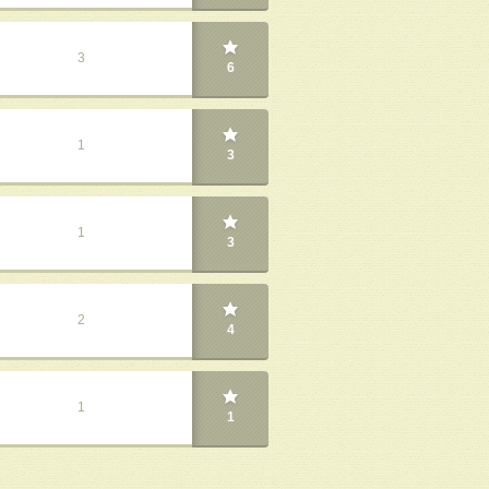
3
6
1
3
1
3
2
4
1
1