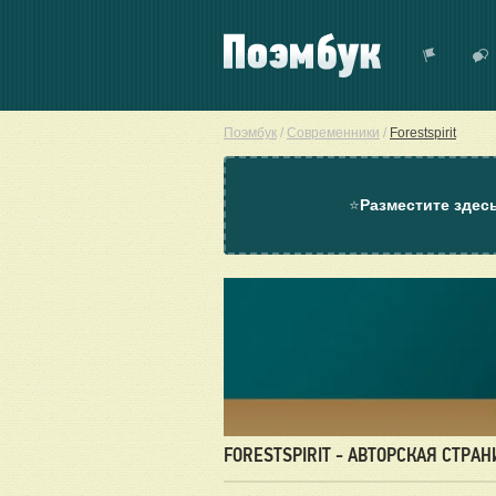
Поэмбук
/
Современники
/
Forestspirit
⭐
Разместите здес
FORESTSPIRIT - АВТОРСКАЯ СТРА