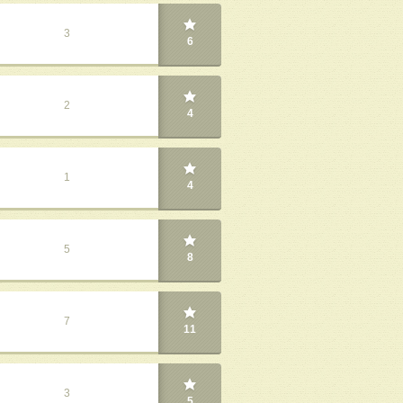
3
6
2
4
1
4
5
8
7
11
3
5