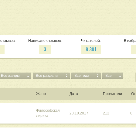
отзывов:
Написано отзывов:
Читателей:
В избр
4
3
8 301
Все жанры
Все разделы
Все года
Все
Жанр
Дата
Прочитали
От
Философская
23.10.2017
212
0
лирика