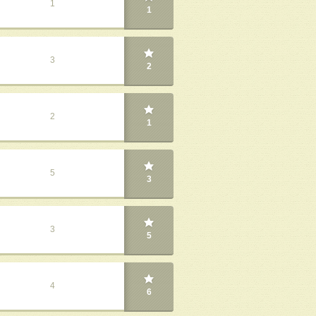
1
1
3
2
2
1
5
3
3
5
4
6