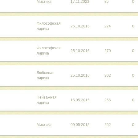
Мистика
17.11.2023
85
0
Философская
25.10.2016
224
0
лирика
Философская
25.10.2016
279
0
лирика
Любовная
25.10.2016
302
0
лирика
Пейзажная
15.05.2015
256
0
лирика
Мистика
09.05.2015
292
0