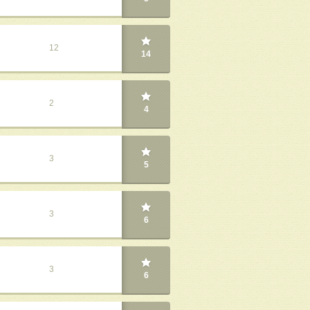
12
14
2
4
3
5
3
6
3
6