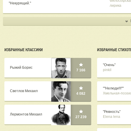
Философска
"Некурящий."
лирика
ИЗБРАННЫЕ КЛАССИКИ
ИЗБРАННЫЕ СТИХОТ
"Очень"
Рыжий Борис
pinkil
7 166
""Нелюди!!!""
Светлов Михаил
Хмельная-поэзи
4 082
"Ревность"
Лермонтов Михаил
Elena lena
27 239