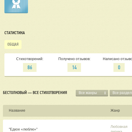
СТАТИСТИКА
ОБЩАЯ
Стихотворений:
Получено отзывов:
Написано отзыво
86
14
0
БЕСТОЛКОВЫЙ — ВСЕ СТИХОТВОРЕНИЯ
Все жанры
Все разде
Название
Жанр
Любовная
"Едкое «люблю»"
лирика