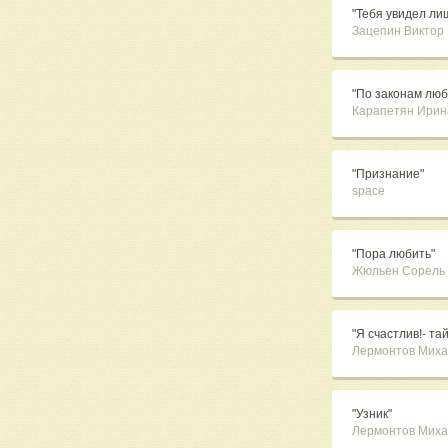
"Тебя увидел лиш
Зацепин Виктор
"По законам любв
Карапетян Ирин
"Признание"
space
"Пора любить"
Жюльен Сорель
"Я счастлив!- тай
Лермонтов Миха
"Узник"
Лермонтов Миха