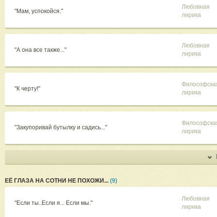
Любовная
"Мам, успокойся."
лирика
Любовная
"А она все также..."
лирика
Философска
"К черту!"
лирика
Философска
"Закупоривай бутылку и садись..."
лирика
ЕЁ ГЛАЗА НА СОТНИ НЕ ПОХОЖИ...
(9)
Любовная
"Если ты..Если я... Если мы."
лирика