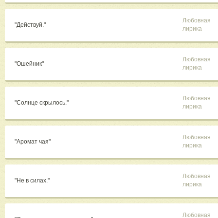
Любовная
"Действуй."
лирика
Любовная
"Ошейник"
лирика
Любовная
"Солнце скрылось."
лирика
Любовная
"Аромат чая"
лирика
Любовная
"Не в силах."
лирика
Любовная