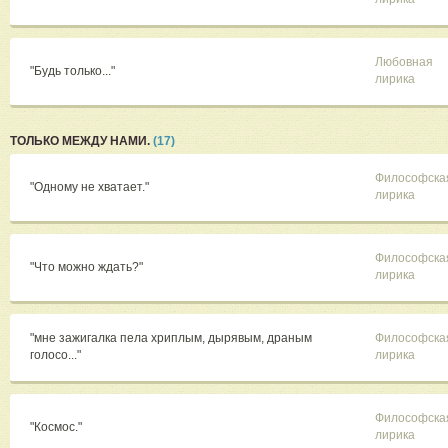
Любовная
"Будь только..."
лирика
ТОЛЬКО МЕЖДУ НАМИ.
(17)
Философска
"Одному не хватает."
лирика
Философска
"Что можно ждать?"
лирика
"мне зажигалка пела хриплым, дырявым, драным
Философска
голосо..."
лирика
Философска
"Космос."
лирика