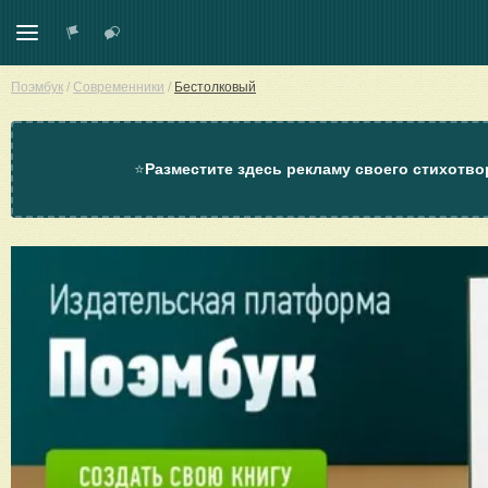
Поэмбук
/
Современники
/
Бестолковый
⭐
Разместите здесь рекламу своего стихотво