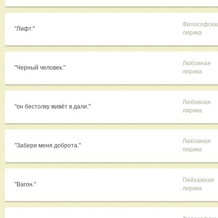
Философска
"Лифт."
лирика
Любовная
"Черный человек."
лирика
Любовная
"он бестолку живёт в дали."
лирика
Любовная
"Забери меня доброта."
лирика
Пейзажная
"Вагон."
лирика