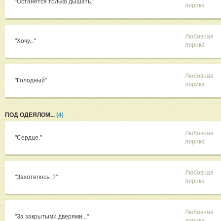
"Останется только дышать."
лирика
Любовная
"Хочу..."
лирика
Любовная
"Голодный"
лирика
ПОД ОДЕЯЛОМ...
(4)
Любовная
"Сердце."
лирика
Любовная
"Захотелось..?"
лирика
Любовная
"За закрытыми дверями..."
лирика