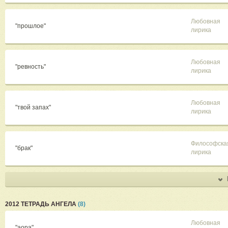
Любовная
"прошлое"
лирика
Любовная
"ревность"
лирика
Любовная
"твой запах"
лирика
Философска
"брак"
лирика
2012 ТЕТРАДЬ АНГЕЛА
(8)
Любовная
"аора"