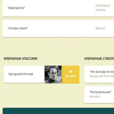
Любовная
"маргарита"
лирика
"гитара эльги"
Другое
ИЗБРАННЫЕ КЛАССИКИ
ИЗБРАННЫЕ СТИХОТ
"Не выходи из ко
Бродский Иосиф
Бродский Иосиф
54 346
"Колыбельная"
жазира