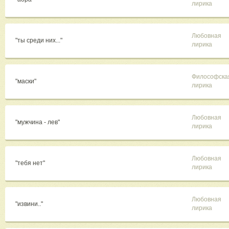
лирика
Любовная
"ты среди них..."
лирика
Философска
"маски"
лирика
Любовная
"мужчина - лев"
лирика
Любовная
"тебя нет"
лирика
Любовная
"извини.."
лирика