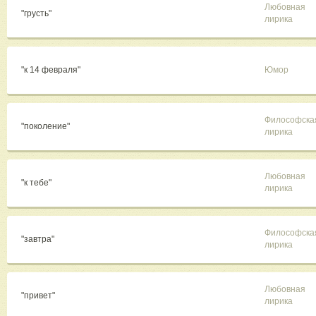
Любовная
"грусть"
лирика
"к 14 февраля"
Юмор
Философска
"поколение"
лирика
Любовная
"к тебе"
лирика
Философска
"завтра"
лирика
Любовная
"привет"
лирика