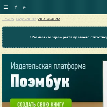
Поэмбук
/
Современники
/
Анна Гобчинова
⭐
Разместите здесь рекламу своего стихотво