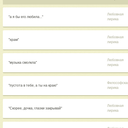
Любовная
"а я бы его любила..."
лирика
Любовная
"храм"
лирика
Любовная
"музыка смолкла"
лирика
Философска
"пустота в тебе, а ты на краю"
лирика
Любовная
"Скорее, дочка, глазки закрывай"
лирика