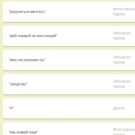
Философска
"разучиться мечтать"
лирика
Любовная
"мой первый не настоящий"
лирика
Любовная
"мое настроение-ты"
лирика
Любовная
"средство"
лирика
"я"
Другое
Философска
"как ловкий паук"
лирика