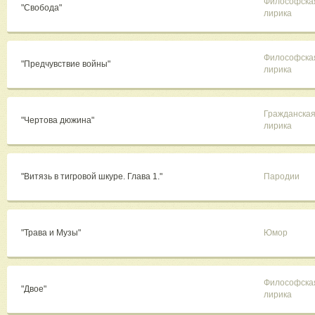
Философска
"Свобода"
лирика
Философска
"Предчувствие войны"
лирика
Гражданска
"Чертова дюжина"
лирика
"Витязь в тигровой шкуре. Глава 1."
Пародии
"Трава и Музы"
Юмор
Философска
"Двое"
лирика