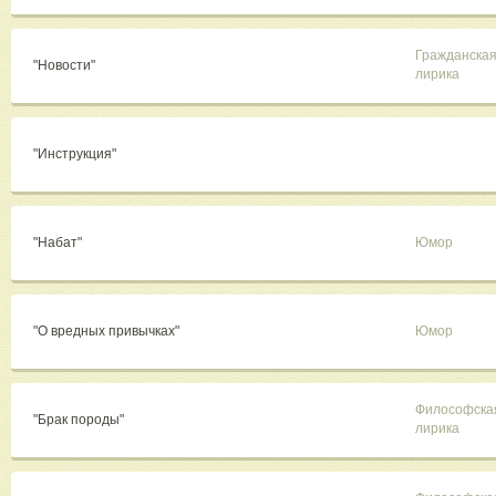
Гражданска
"Новости"
лирика
"Инструкция"
"Набат"
Юмор
"О вредных привычках"
Юмор
Философска
"Брак породы"
лирика