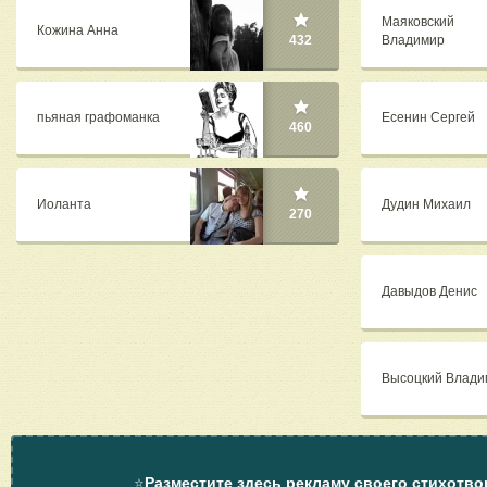
Маяковский
Кожина Анна
Владимир
432
пьяная графоманка
Есенин Сергей
460
Иоланта
Дудин Михаил
270
Давыдов Денис
Высоцкий Влади
⭐
Разместите здесь рекламу своего стихотво