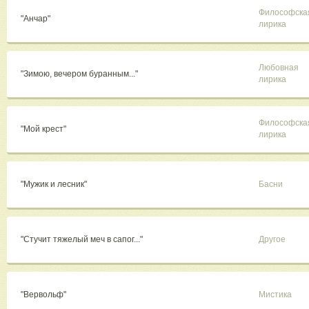
Философска
"Анчар"
лирика
Любовная
"Зимою, вечером буранным..."
лирика
Философска
"Мой крест"
лирика
"Мужик и лесник"
Басни
"Стучит тяжелый меч в сапог..."
Другое
"Вервольф"
Мистика