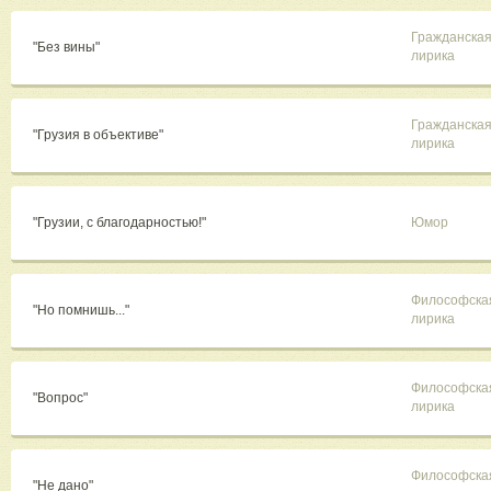
Гражданска
"Без вины"
лирика
Гражданска
"Грузия в объективе"
лирика
"Грузии, с благодарностью!"
Юмор
Философска
"Но помнишь..."
лирика
Философска
"Вопрос"
лирика
Философска
"Не дано"