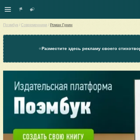
Поэмбук
/
Современники
/
Роман Гунин
⭐
Разместите здесь рекламу своего стихотво