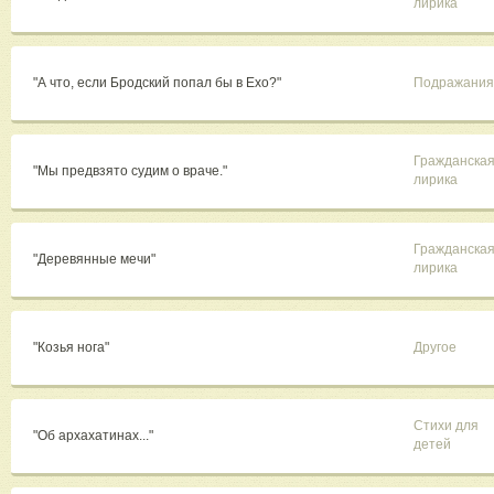
лирика
"А что, если Бродский попал бы в Ехо?"
Подражания
Гражданска
"Мы предвзято судим о враче."
лирика
Гражданска
"Деревянные мечи"
лирика
"Козья нога"
Другое
Стихи для
"Об архахатинах..."
детей