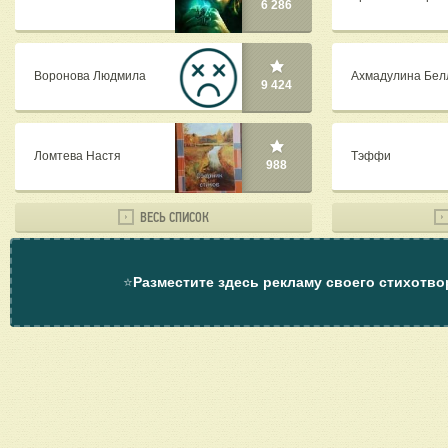
6 286
Воронова Людмила
Ахмадулина Бел
9 424
Ломтева Настя
Tэффи
988
ВЕСЬ СПИСОК
⭐
Разместите здесь рекламу своего стихотво