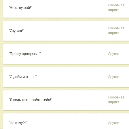
Любовная
"Не отпускай!"
лирика
Любовная
"Скучаю!"
лирика
"Прошу прощенья!"
Другое
"С днём матери!"
Другое
Любовная
"Я ведь тоже люблю тебя!"
лирика
"Не кому?!"
Другое