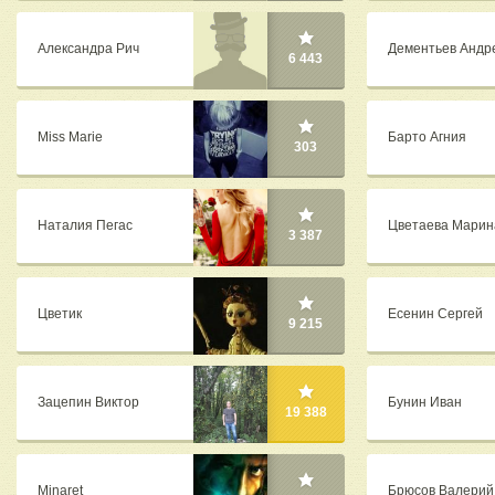
Александра Рич
Дементьев Андр
6 443
Miss Marie
Барто Агния
303
Наталия Пегас
Цветаева Марин
3 387
Цветик
Есенин Сергей
9 215
Зацепин Виктор
Бунин Иван
19 388
Minaret
Брюсов Валерий