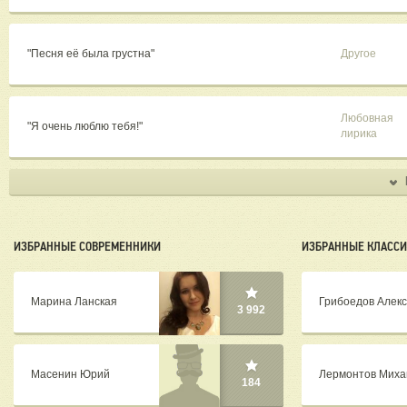
"Песня её была грустна"
Другое
Любовная
"Я очень люблю тебя!"
лирика
ИЗБРАННЫЕ СОВРЕМЕННИКИ
ИЗБРАННЫЕ КЛАСС
Марина Ланская
Грибоедов Алек
3 992
Масенин Юрий
Лермонтов Миха
184