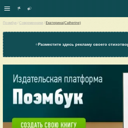
Поэмбук
/
Современники
/
Екатерина(Catherine)
⭐
Разместите здесь рекламу своего стихотво