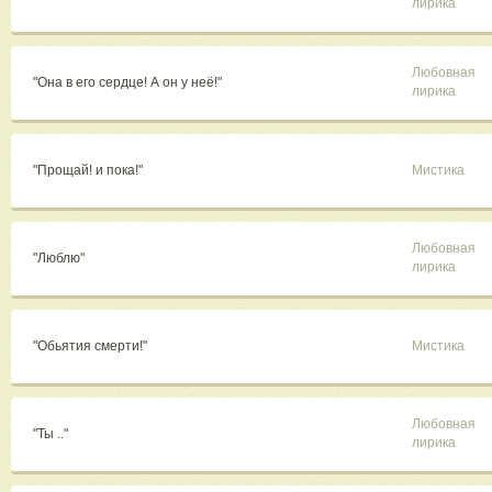
лирика
Любовная
"Она в его сердце! А он у неё!"
лирика
"Прощай! и пока!"
Мистика
Любовная
"Люблю"
лирика
"Обьятия смерти!"
Мистика
Любовная
"Ты .."
лирика