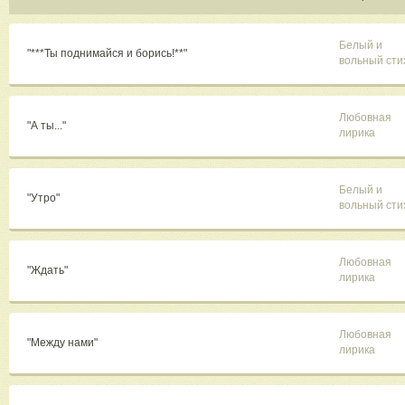
Белый и
"***Ты поднимайся и борись!**"
вольный сти
Любовная
"А ты..."
лирика
Белый и
"Утро"
вольный сти
Любовная
"Ждать"
лирика
Любовная
"Между нами"
лирика