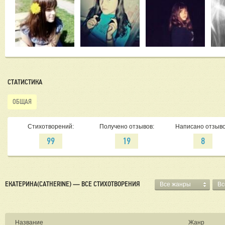
СТАТИСТИКА
ОБЩАЯ
Стихотворений:
Получено отзывов:
Написано отзыво
99
19
8
ЕКАТЕРИНА(CATHERINE) — ВСЕ СТИХОТВОРЕНИЯ
Все жанры
Вс
Название
Жанр