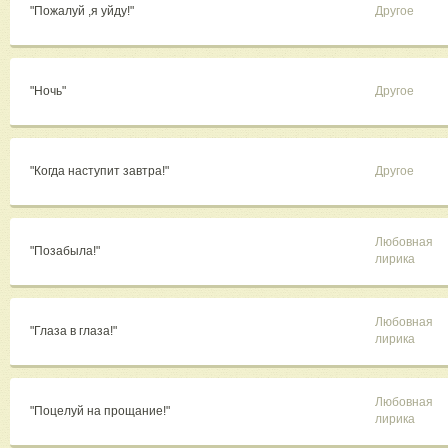
"Пожалуй ,я уйду!"
Другое
"Ночь"
Другое
"Когда наступит завтра!"
Другое
Любовная
"Позабыла!"
лирика
Любовная
"Глаза в глаза!"
лирика
Любовная
"Поцелуй на прощание!"
лирика