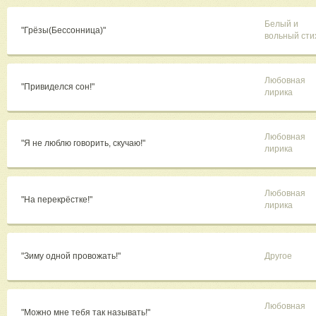
Белый и
"Грёзы(Бессонница)"
вольный сти
Любовная
"Привиделся сон!"
лирика
Любовная
"Я не люблю говорить, скучаю!"
лирика
Любовная
"На перекрёстке!"
лирика
"Зиму одной провожать!"
Другое
Любовная
"Можно мне тебя так называть!"