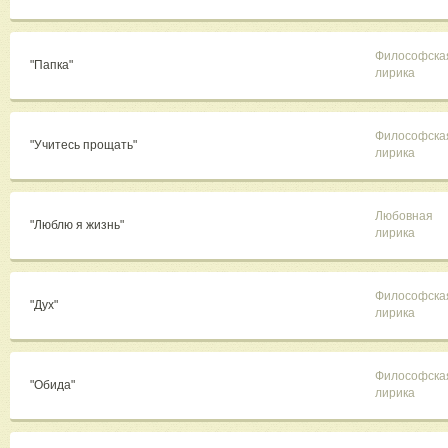
Философска
"Папка"
лирика
Философска
"Учитесь прощать"
лирика
Любовная
"Люблю я жизнь"
лирика
Философска
"Дух"
лирика
Философска
"Обида"
лирика