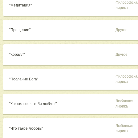
Философска
"Медитация"
лирика
"Прощение"
Другое
"Коралл"
Другое
Философска
"Послание Бога"
лирика
Любовная
"Как сильно я тебя люблю!"
лирика
Любовная
"Что такое любовь"
лирика