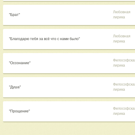
Любовная
"Брат"
лирика
Любовная
"Благодарю тебя за всё что с нами было"
лирика
Философска
"Осознание"
лирика
Философска
"Душа"
лирика
Философска
"Прощение"
лирика