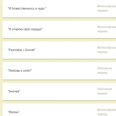
Философска
"Я божественнось и чудо "
лирика
Философска
"Я открою своё сердце"
лирика
Философска
"Разговор с Богом"
лирика
Любовная
"Любовь к себе!"
лирика
Любовная
"Анечка"
лирика
Философска
"Жизнь"
лирика