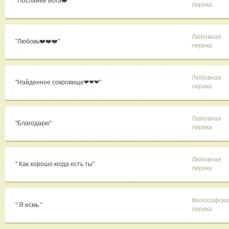
"Послание Бога❤️"
лирика
Любовная
"Любовь❤️❤️❤️"
лирика
Любовная
"Найденное сокровище❤❤❤"
лирика
Любовная
"Благодарю"
лирика
Любовная
" Как хорошо когда есть ты"
лирика
Философска
" Я есмь "
лирика