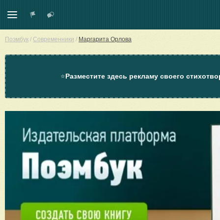
Поэмбук
/
Современники
/
Маргарита Орлова
⭐
Разместите здесь рекламу своего стихотво