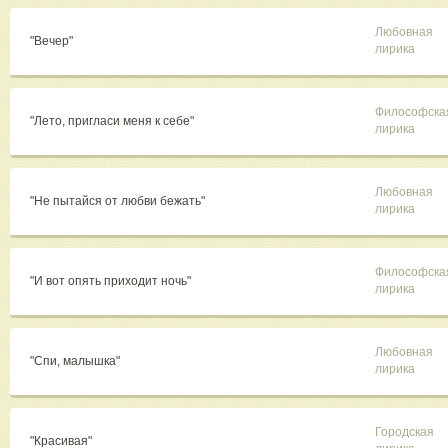
Любовная
"Вечер"
лирика
Философска
"Лето, пригласи меня к себе"
лирика
Любовная
"Не пытайся от любви бежать"
лирика
Философска
"И вот опять приходит ночь"
лирика
Любовная
"Спи, малышка"
лирика
Городская
"Красивая"