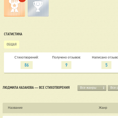
СТАТИСТИКА
ОБЩАЯ
Стихотворений:
Получено отзывов:
Написано отзыво
86
9
5
ЛЮДМИЛА КАЗАКОВА — ВСЕ СТИХОТВОРЕНИЯ
Все жанры
Все 
Название
Жанр