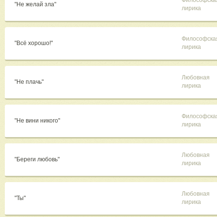
Философска
"Не желай зла"
лирика
Философска
"Всё хорошо!"
лирика
Любовная
"Не плачь"
лирика
Философска
"Не вини никого"
лирика
Любовная
"Береги любовь"
лирика
Любовная
"Ты"
лирика