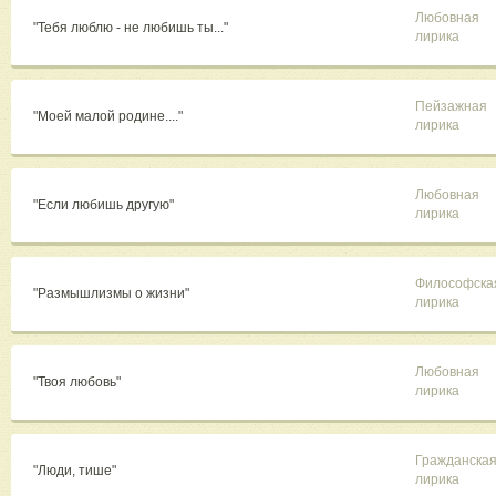
Любовная
"Тебя люблю - не любишь ты..."
лирика
Пейзажная
"Моей малой родине...."
лирика
Любовная
"Если любишь другую"
лирика
Философска
"Размышлизмы о жизни"
лирика
Любовная
"Твоя любовь"
лирика
Гражданска
"Люди, тише"
лирика