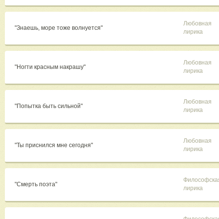
Любовная
"Знаешь, море тоже волнуется"
лирика
Любовная
"Ногти красным накрашу"
лирика
Любовная
"Попытка быть сильной"
лирика
Любовная
"Ты приснился мне сегодня"
лирика
Философска
"Смерть поэта"
лирика