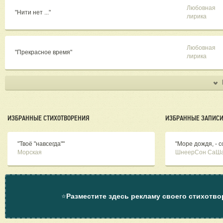
Любовная
"Нити нет ..."
лирика
Любовная
"Прекрасное время"
лирика
ИЗБРАННЫЕ СТИХОТВОРЕНИЯ
ИЗБРАННЫЕ ЗАПИСИ
"Твоё "навсегда""
"Море дождя, - с
Морская
ШнеерСон СаШ
⭐
Разместите здесь рекламу своего стихотво