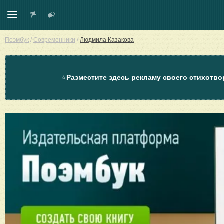
Поэмбук
/
Современники
/
Людмила Казакова
⭐
Разместите здесь рекламу своего стихотво