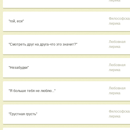
лирика
Философска
"гой, еси"
лирика
Любовная
"Смотреть друг на друга-что это значит?"
лирика
Любовная
"Незабудки"
лирика
Любовная
"Я больше тебя не люблю..."
лирика
Философска
"Грустная грусть"
лирика