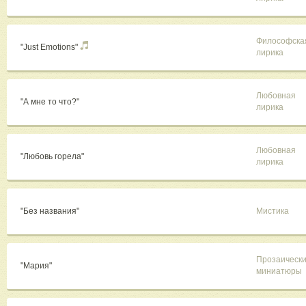
Философска
"Just Emotions"
лирика
Любовная
"А мне то что?"
лирика
Любовная
"Любовь горела"
лирика
"Без названия"
Мистика
Прозаическ
"Мария"
миниатюры