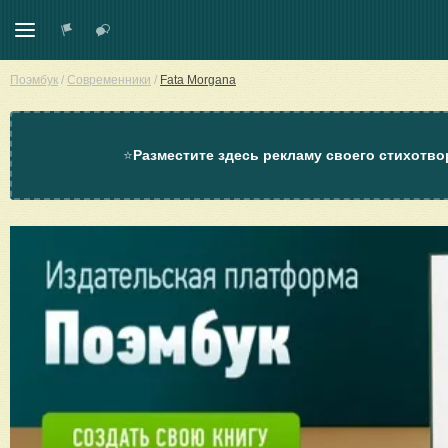
Поэмбук
/
Современники
/
Fata Morgana
⭐
Разместите здесь рекламу своего стихотво