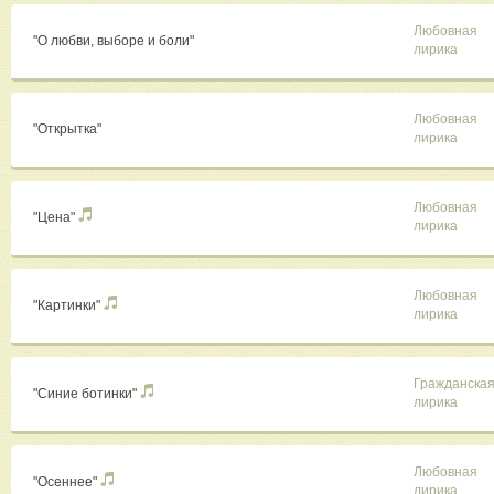
Любовная
"О любви, выборе и боли"
лирика
Любовная
"Открытка"
лирика
Любовная
"Цена"
лирика
Любовная
"Картинки"
лирика
Гражданска
"Синие ботинки"
лирика
Любовная
"Осеннее"
лирика