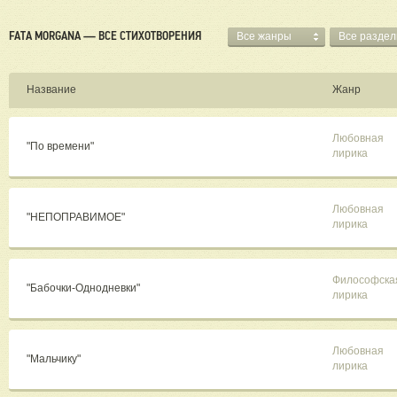
FATA MORGANA — ВСЕ СТИХОТВОРЕНИЯ
Все жанры
Все разде
Название
Жанр
Любовная
"По времени"
лирика
Любовная
"НЕПОПРАВИМОЕ"
лирика
Философска
"Бабочки-Однодневки"
лирика
Любовная
"Мальчику"
лирика