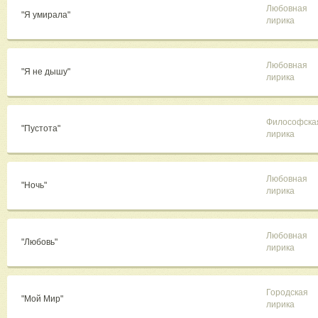
Любовная
"Я умирала"
лирика
Любовная
"Я не дышу"
лирика
Философска
"Пустота"
лирика
Любовная
"Ночь"
лирика
Любовная
"Любовь"
лирика
Городская
"Мой Мир"
лирика