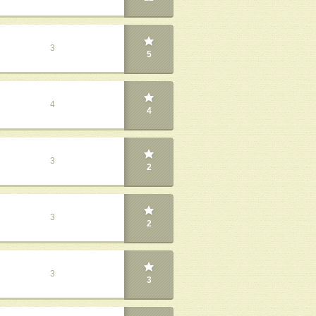
3
5
4
4
3
2
3
2
3
3