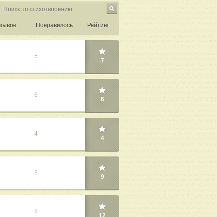
зывов
Понравилось
Рейтинг
5
7
6
6
4
4
8
9
8
12