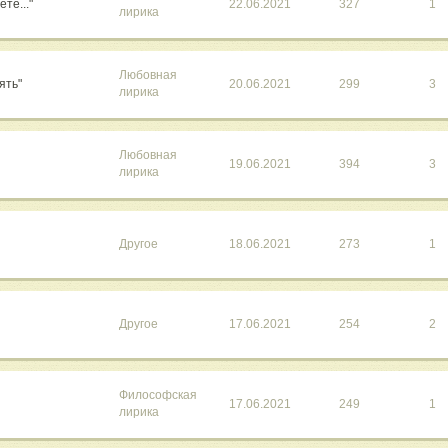
ете..."
22.06.2021
327
1
лирика
Любовная
ъять"
20.06.2021
299
3
лирика
Любовная
19.06.2021
394
3
лирика
Другое
18.06.2021
273
1
Другое
17.06.2021
254
2
Философская
17.06.2021
249
1
лирика