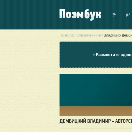
Поэмбук
/
Современники
/
Владимир Демб
⭐
Разместите здес
ДЕМБИЦКИЙ ВЛАДИМИР - АВТОРС