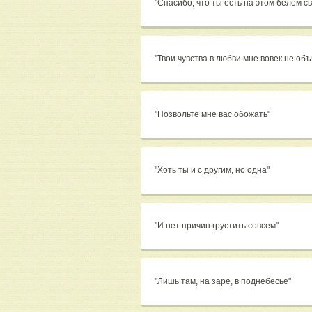
"Спасибо, что ты есть на этом белом св
"Твои чувства в любви мне вовек не об
"Позвольте мне вас обожать"
"Хоть ты и с другим, но одна"
"И нет причин грустить совсем"
"Лишь там, на заре, в поднебесье"