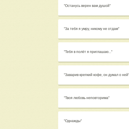
"Останусь верен вам душой"
"За тебя я умру, никому не отдам"
"Тебя в полёт я приглашаю..."
"Заварив крепкий кофе, он думал о ней
"Твоя любовь неповторима"
"Однажды"