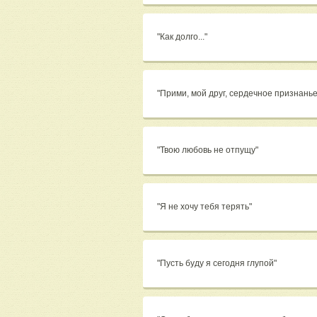
"Как долго..."
"Прими, мой друг, сердечное признань
"Твою любовь не отпущу"
"Я не хочу тебя терять"
"Пусть буду я сегодня глупой"