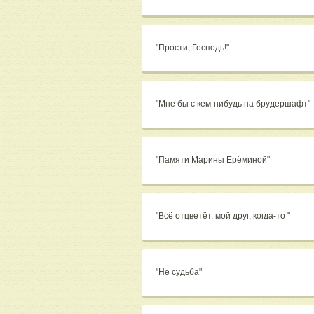
"Прости, Господь!"
"Мне бы с кем-нибудь на брудершафт"
"Памяти Марины Ерёминой"
"Всё отцветёт, мой друг, когда-то "
"Не судьба"