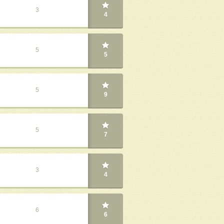
3
4
5
5
5
9
5
7
3
4
6
6