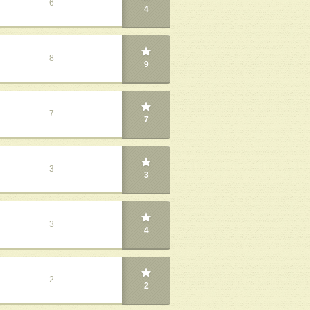
6
4
8
9
7
7
3
3
3
4
2
2