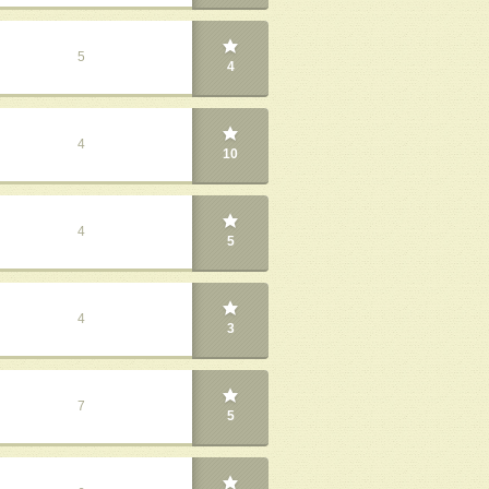
5
4
4
10
4
5
4
3
7
5