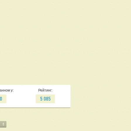
анном у:
Рейтинг:
0
5 085