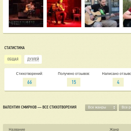
СТАТИСТИКА
ОБЩАЯ
ДУЭЛЕЙ
Стихотворений:
Получено отзывов:
Написано отзыво
66
15
4
ВАЛЕНТИН СМИРНОВ — ВСЕ СТИХОТВОРЕНИЯ
Все жанры
Все 
Название
Жанр