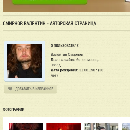
СМИРНОВ ВАЛЕНТИН - АВТОРСКАЯ СТРАНИЦА
О ПОЛЬЗОВАТЕЛЕ
Валентин Смирнов
Был на сайте:
более месяца
назад.
Дата рождения:
31.08.1987 (38
лет)
ДОБАВИТЬ В ИЗБРАННОЕ
ФОТОГРАФИИ