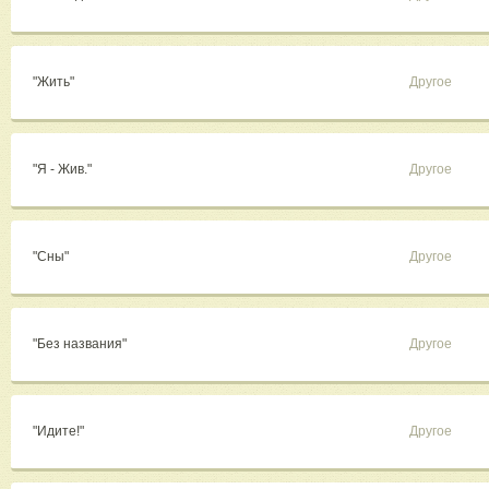
"Жить"
Другое
"Я - Жив."
Другое
"Сны"
Другое
"Без названия"
Другое
"Идите!"
Другое