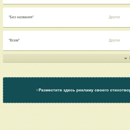
"Без названия"
Другое
"Всем"
Другое
⭐
Разместите здесь рекламу своего стихотво