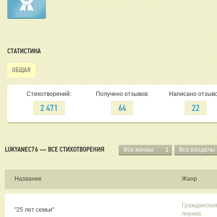
СТАТИСТИКА
ОБЩАЯ
Стихотворений:
Получено отзывов:
Написано отзыво
2 471
64
22
LUKYANEC76 — ВСЕ СТИХОТВОРЕНИЯ
Все жанры
Все разделы
Название
Жанр
Гражданска
"25 лет семьи"
лирика