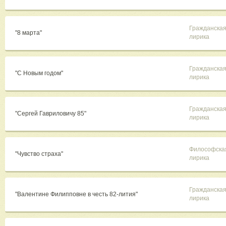
Гражданска
"8 марта"
лирика
Гражданска
"С Новым годом"
лирика
Гражданска
"Сергей Гавриловичу 85"
лирика
Философска
"Чувство страха"
лирика
Гражданска
"Валентине Филипповне в честь 82-лития"
лирика