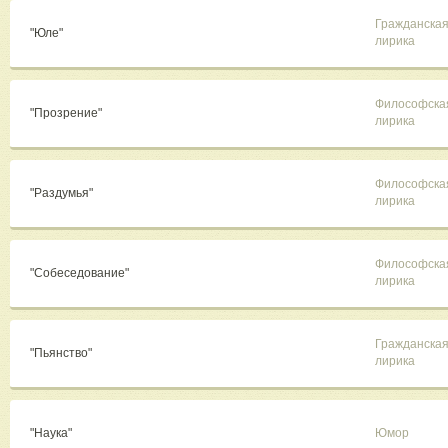
Гражданска
"Юле"
лирика
Философска
"Прозрение"
лирика
Философска
"Раздумья"
лирика
Философска
"Собеседование"
лирика
Гражданска
"Пьянство"
лирика
"Наука"
Юмор