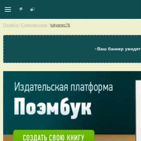
Поэмбук
/
Современники
/
lukyanec76
⭐
Ваш баннер увидят