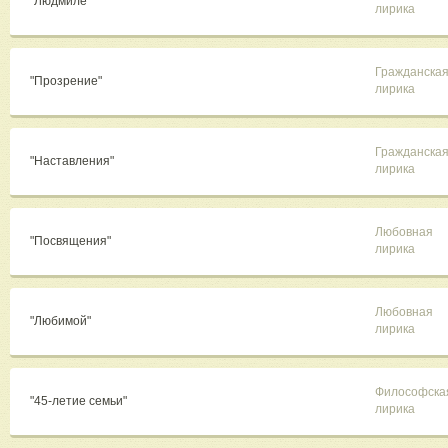
"Людмиле"
лирика
Гражданска
"Прозрение"
лирика
Гражданска
"Наставления"
лирика
Любовная
"Посвящения"
лирика
Любовная
"Любимой"
лирика
Философска
"45-летие семьи"
лирика