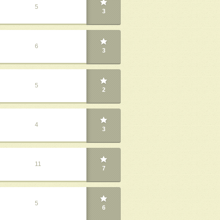
5
3
6
3
5
2
4
3
11
7
5
6