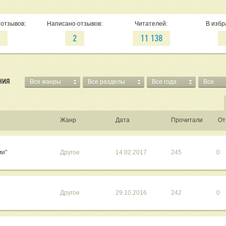
отзывов:
Написано отзывов:
Читателей:
В избр
2
2
11 138
НИЯ
Все жанры
Все разделы
Все года
Все
Жанр
Дата
Прочитали
От
ми"
Другое
14.02.2017
245
0
Другое
29.10.2016
242
0