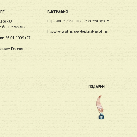
ЕЛЕ
БИОГРАФИЯ
https://vk.com/kristinapeshterskaya15
щерская
:
более месяца
http://www.stihi.ru/avtor/kristyacollins
ия:
26.01.1999 (27
ение:
Россия,
ПОДАРКИ