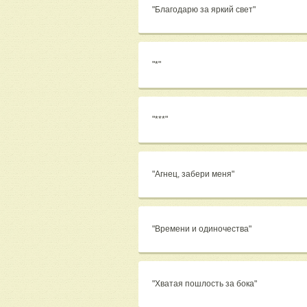
"Благодарю за яркий свет"
"*"
"***"
"Агнец, забери меня"
"Времени и одиночества"
"Хватая пошлость за бока"