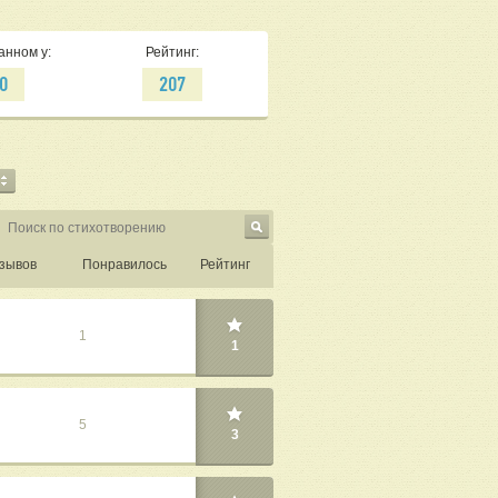
анном у:
Рейтинг:
0
207
зывов
Понравилось
Рейтинг
1
1
5
3