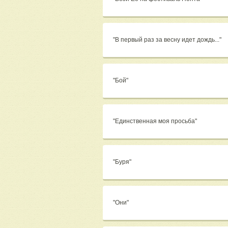
"В первый раз за весну идет дождь..."
"Бой"
"Единственная моя просьба"
"Буря"
"Они"