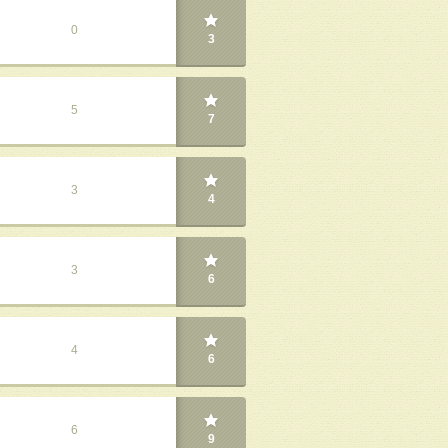
0
3
5
7
3
4
3
6
4
6
6
9