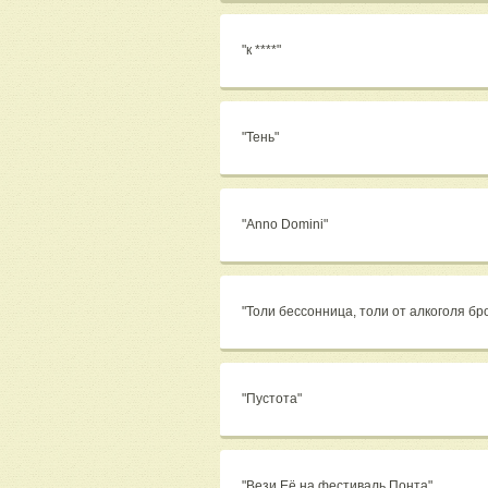
"к ****"
"Тень"
"Anno Domini"
"Толи бессонница, толи от алкоголя бр
"Пустота"
"Вези Её на фестиваль Понта"