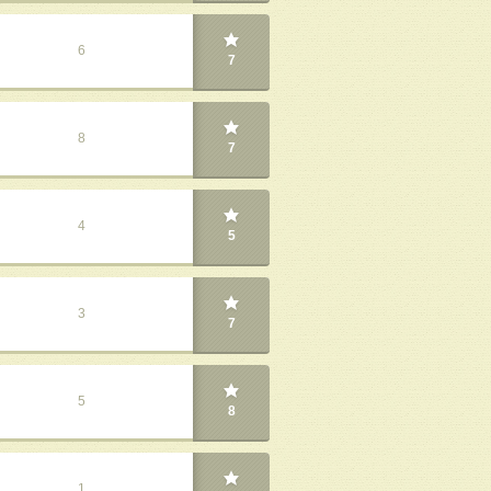
6
7
8
7
4
5
3
7
5
8
1