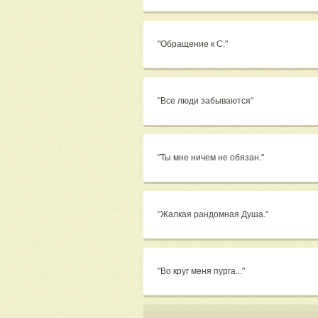
"Обращение к С."
"Все люди забываются"
"Ты мне ничем не обязан."
"Жалкая рандомная Душа."
"Во круг меня пурга..."