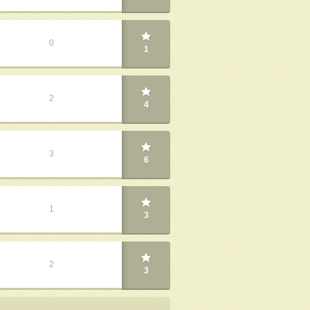
0
1
2
4
3
6
1
3
2
3