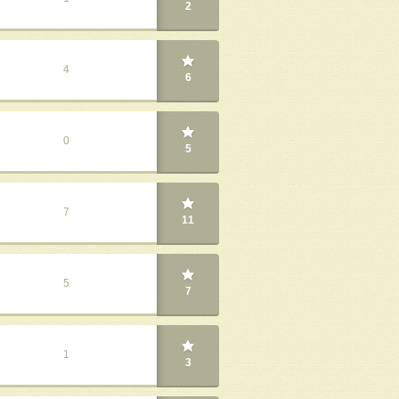
2
4
6
0
5
7
11
5
7
1
3