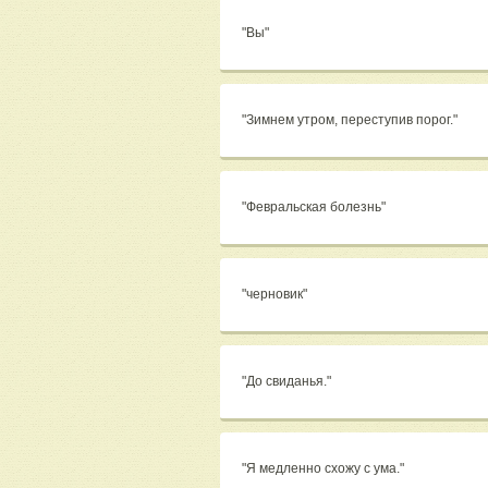
"Вы"
"Зимнем утром, переступив порог."
"Февральская болезнь"
"черновик"
"До свиданья."
"Я медленно схожу с ума."