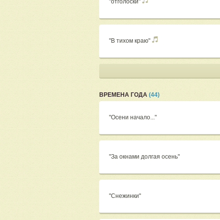
"отголоски"
"В тихом краю"
ВРЕМЕНА ГОДА
(44)
"Осени начало..."
"За окнами долгая осень"
"Снежинки"