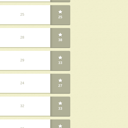
25
25
28
38
29
33
24
27
32
33