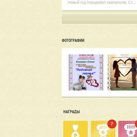
Новый год порадовал сюрпризом. Ст...
ФОТОГРАФИИ
НАГРАДЫ
7