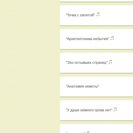
"Точка с запятой"
"Архитектоника небытия"
"Эхо остывших страниц"
"Анатомия немоты"
"У души земного срока нет"