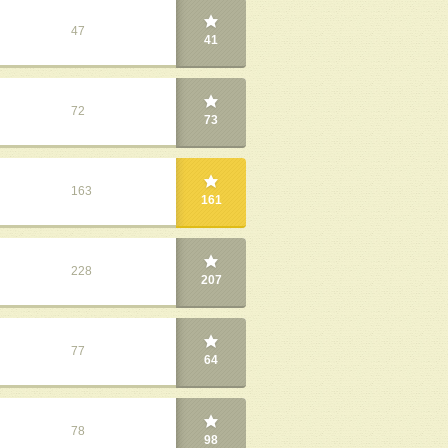
47
41
72
73
163
161
228
207
77
64
78
98