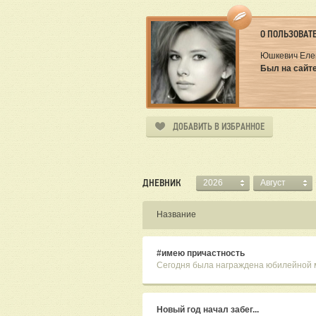
О ПОЛЬЗОВАТ
Юшкевич Еле
Был на сайте
ДОБАВИТЬ В ИЗБРАННОЕ
ДНЕВНИК
2026
Август
Название
#имею причастность
Сегодня была награждена юбилейной м
Новый год начал забег...