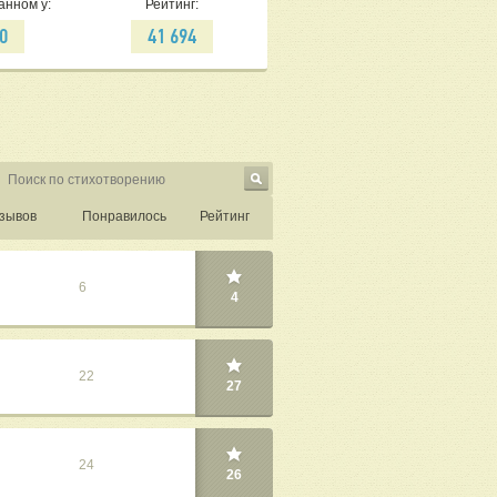
анном у:
Рейтинг:
0
41 694
зывов
Понравилось
Рейтинг
6
4
22
27
24
26