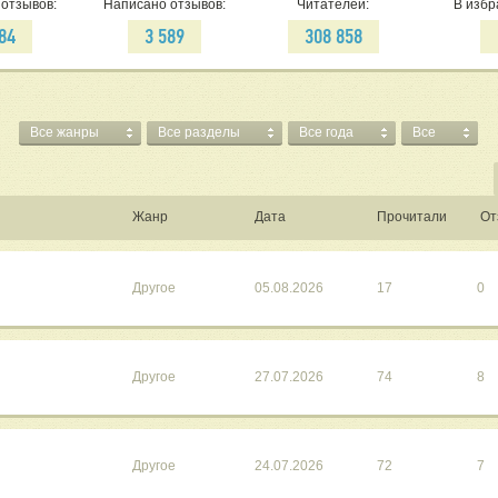
отзывов:
Написано отзывов:
Читателей:
В избр
284
3 589
308 858
Все жанры
Все разделы
Все года
Все
Жанр
Дата
Прочитали
От
Другое
05.08.2026
17
0
Другое
27.07.2026
74
8
Другое
24.07.2026
72
7