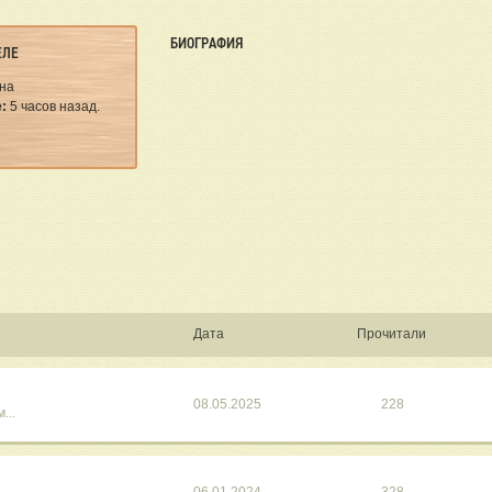
БИОГРАФИЯ
ЕЛЕ
на
:
5 часов назад.
Дата
Прочитали
08.05.2025
228
...