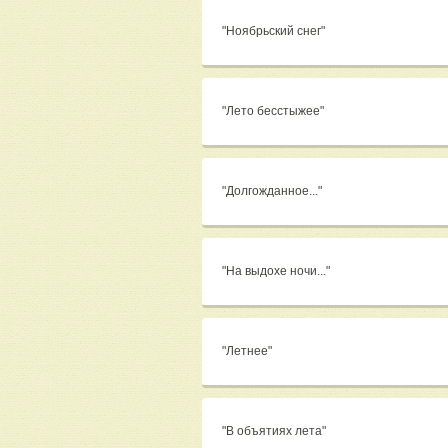
"Ноябрьский снег"
"Лето бесстыжее"
"Долгожданное..."
"На выдохе ночи..."
"Летнее"
"В объятиях лета"