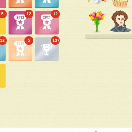
5
12
12
12
5
137