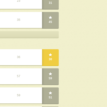
23
31
35
45
36
30
57
59
59
51