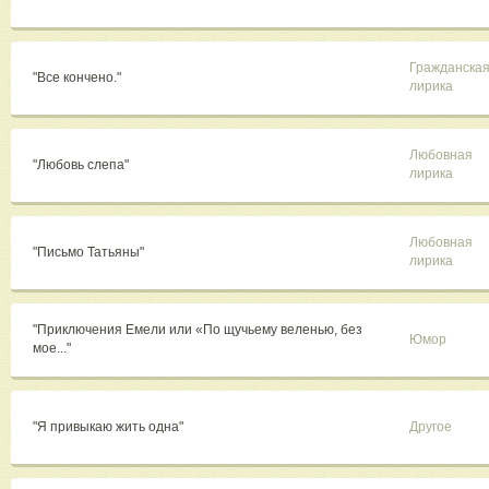
Гражданска
"Все кончено."
лирика
Любовная
"Любовь слепа"
лирика
Любовная
"Письмо Татьяны"
лирика
"Приключения Емели или «По щучьему веленью, без
Юмор
мое..."
"Я привыкаю жить одна"
Другое