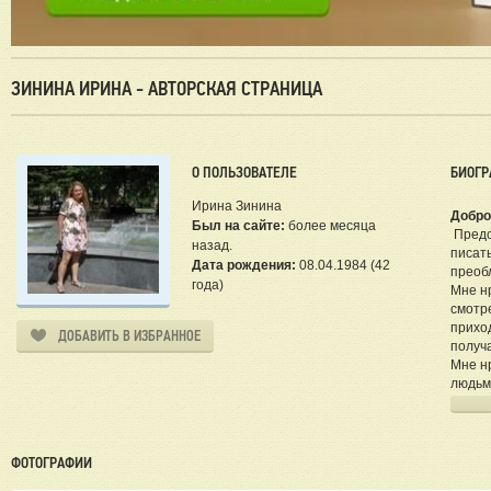
ЗИНИНА ИРИНА - АВТОРСКАЯ СТРАНИЦА
О ПОЛЬЗОВАТЕЛЕ
БИОГР
Ирина Зинина
Добро
Был на сайте:
более месяца
Предс
назад.
писат
Дата рождения:
08.04.1984 (42
преоб
года)
Мне н
смотре
прихо
ДОБАВИТЬ В ИЗБРАННОЕ
получа
Мне нр
людьм
чему с
Буду 
ФОТОГРАФИИ