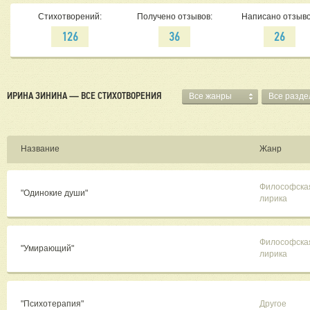
Стихотворений:
Получено отзывов:
Написано отзыво
126
36
26
ИРИНА ЗИНИНА — ВСЕ СТИХОТВОРЕНИЯ
Все жанры
Все разд
Название
Жанр
Философска
"Одинокие души"
лирика
Философска
"Умирающий"
лирика
"Психотерапия"
Другое