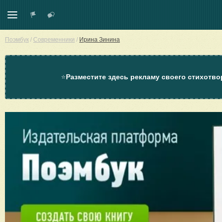
Поэмбук
/
Современники
/
Ирина Зинина
⭐
Разместите здесь рекламу своего стихотво