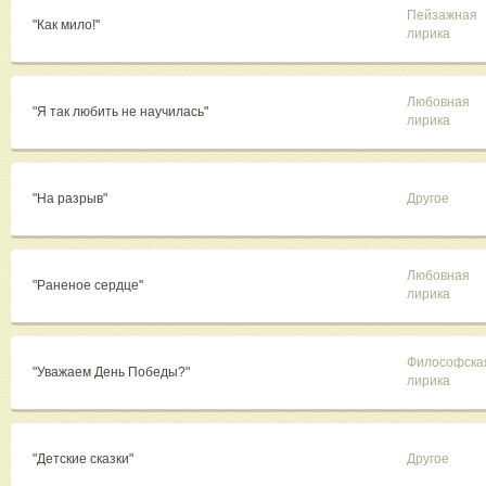
Пейзажная
"Как мило!"
лирика
Любовная
"Я так любить не научилась"
лирика
"На разрыв"
Другое
Любовная
"Раненое сердце"
лирика
Философска
"Уважаем День Победы?"
лирика
"Детские сказки"
Другое