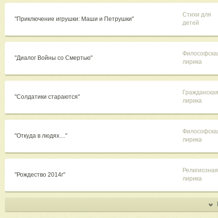
Стихи для
"Приключение игрушки: Маши и Петрушки"
детей
Философска
"Диалог Войны со Смертью"
лирика
Гражданска
"Солдатики стараются"
лирика
Философска
"Откуда в людях...."
лирика
Религиозная
"Рождество 2014г"
лирика