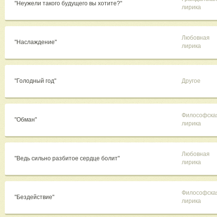
"Неужели такого будущего вы хотите?"
лирика
Любовная
"Наслаждение"
лирика
"Голодный год"
Другое
Философска
"Обман"
лирика
Любовная
"Ведь сильно разбитое сердце болит"
лирика
Философска
"Бездействие"
лирика