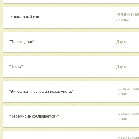
Религиозная
"Кошмарный сон"
лирика
"Посвящение"
Другое
"Цвета"
Другое
Гражданска
"Эй, солдат, послушай пожалуйста."
лирика
Гражданска
"Перемирие соблюдается?"
лирика
Гражданска