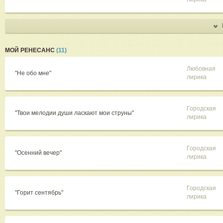
МОЙ РЕНЕСАНС
(11)
Любовная
"Не обо мне"
лирика
Городская
"Твои мелодии души ласкают мои струны"
лирика
Городская
"Осенний вечер"
лирика
Городская
"Горит сентябрь"
лирика