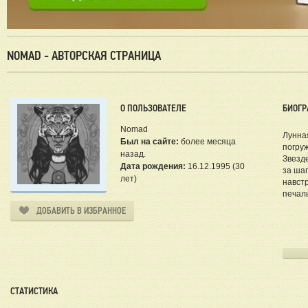
NOMAD - АВТОРСКАЯ СТРАНИЦА
О ПОЛЬЗОВАТЕЛЕ
БИОГР
Nomad
Лунна
Был на сайте:
более месяца
погруж
назад.
Звезде
Дата рождения:
16.12.1995 (30
за шаг
лет)
навстр
печал
ДОБАВИТЬ В ИЗБРАННОЕ
Данте 
близко
про с
СТАТИСТИКА