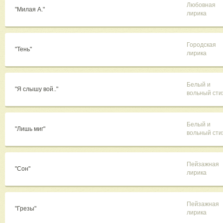
Любовная
"Милая А."
лирика
Городская
"Тень"
лирика
Белый и
"Я слышу вой.."
вольный сти
Белый и
"Лишь миг"
вольный сти
Пейзажная
"Сон"
лирика
Пейзажная
"Грезы"
лирика