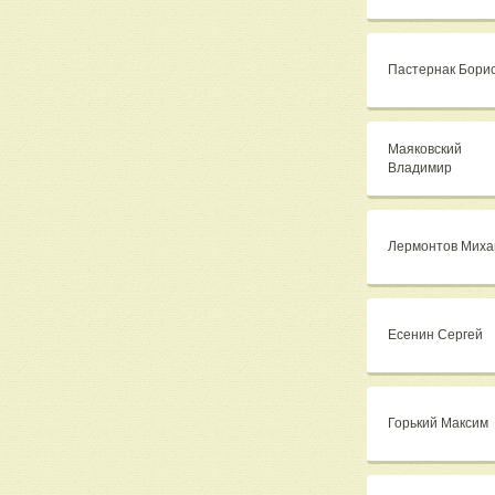
Пастернак Бори
Маяковский
Владимир
Лермонтов Миха
Есенин Сергей
Горький Максим