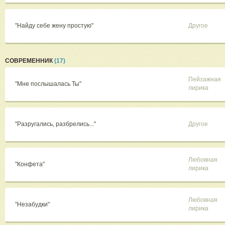
"Найду себе жену простую"
Другое
СОВРЕМЕННИК
(17)
Пейзажная
"Мне послышалась Ты"
лирика
"Разругались, разбрелись..."
Другое
Любовная
"Конфета"
лирика
Любовная
"Незабудки"
лирика