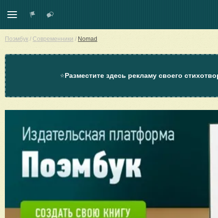
Поэмбук
/
Современники
/
Nomad
⭐
Разместите здесь рекламу своего стихотво