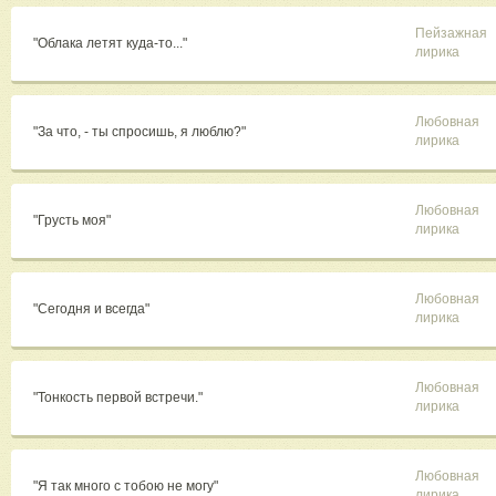
Пейзажная
"Облака летят куда-то..."
лирика
Любовная
"За что, - ты спросишь, я люблю?"
лирика
Любовная
"Грусть моя"
лирика
Любовная
"Сегодня и всегда"
лирика
Любовная
"Тонкость первой встречи."
лирика
Любовная
"Я так много с тобою не могу"
лирика