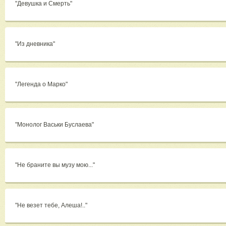
"Девушка и Смерть"
"Из дневника"
"Легенда о Марко"
"Монолог Васьки Буслаева"
"Не браните вы музу мою..."
"Не везет тебе, Алеша!.."