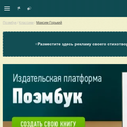
Поэмбук
/
Классики
/
Максим Горький
⭐
Разместите здесь рекламу своего стихотво