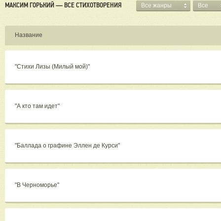
общес
МАКСИМ ГОРЬКИЙ — ВСЕ СТИХОТВОРЕНИЯ
Все жанры
Все
важно
Горьк
Название
Возвр
Ещё в
верну
предл
"Стихи Лизы (Милый мой)"
выпол
ставш
Смерт
отмет
иметь 
"А кто там идет"
© Poe
Все п
"Баллада о графине Эллен де Курси"
"В Черноморье"