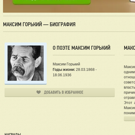
МАКСИМ ГОРЬКИЙ — БИОГРАФИЯ
О ПОЭТЕ МАКСИМ ГОРЬКИЙ
МАКС
Максим Горький
Макси
Годы жизни:
28.03.1868 -
одним
18.06.1936
отнош
совет
власт
ДОБАВИТЬ В ИЗБРАННОЕ
причи
отравл
Этот 
Макси
поним
проза
Детст
Алекс
НАГРАДЫ