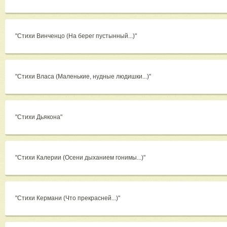
"Стихи Винченцо (На берег пустынный...)"
"Стихи Власа (Маленькие, нудные людишки...)"
"Стихи Дьякона"
"Стихи Калерии (Осени дыханием гонимы...)"
"Стихи Кермани (Что прекрасней...)"