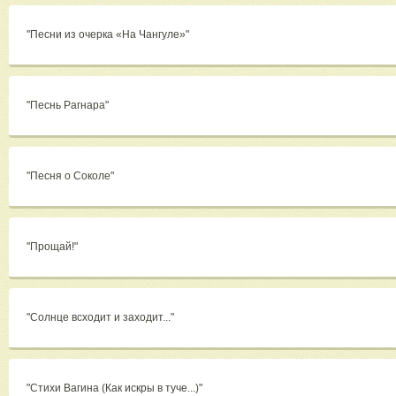
"Песни из очерка «На Чангуле»"
"Песнь Рагнара"
"Песня о Соколе"
"Прощай!"
"Солнце всходит и заходит..."
"Стихи Вагина (Как искры в туче...)"