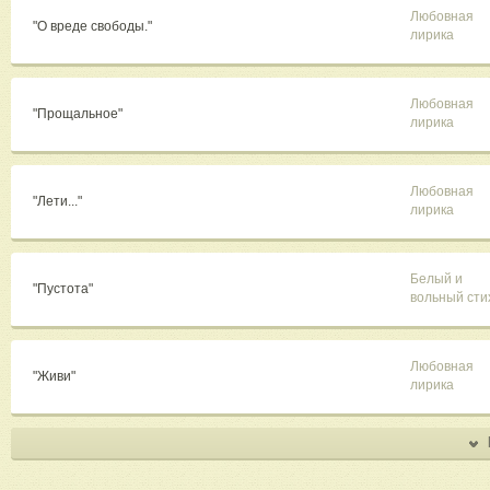
Любовная
"О вреде свободы."
лирика
Любовная
"Прощальное"
лирика
Любовная
"Лети..."
лирика
Белый и
"Пустота"
вольный сти
Любовная
"Живи"
лирика