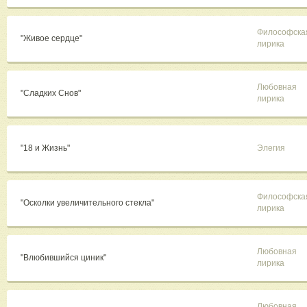
Философска
"Живое сердце"
лирика
Любовная
"Сладких Снов"
лирика
"18 и Жизнь"
Элегия
Философска
"Осколки увеличительного стекла"
лирика
Любовная
"Влюбившийся циник"
лирика
Любовная