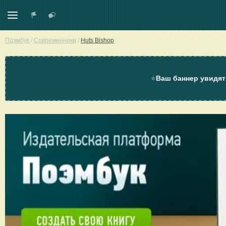
Поэмбук
/
Современники
/
Huts Bishop
⭐
Ваш баннер увидят