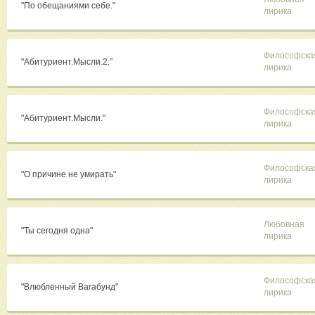
"По обещаниями себе."
лирика
Философска
"Абитуриент.Мысли.2."
лирика
Философска
"Абитуриент.Мысли."
лирика
Философска
"О причине не умирать"
лирика
Любовная
"Ты сегодня одна"
лирика
Философска
"Влюбленный Вагабунд"
лирика