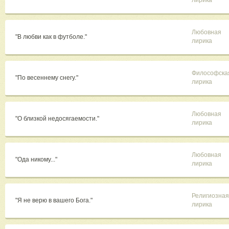
лирика
Любовная
"В любви как в футболе."
лирика
Философска
"По весеннему снегу."
лирика
Любовная
"О близкой недосягаемости."
лирика
Любовная
"Ода никому..."
лирика
Религиозная
"Я не верю в вашего Бога."
лирика