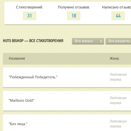
Стихотворений:
Получено отзывов:
Написано отзыво
31
18
44
HUTS BISHOP — ВСЕ СТИХОТВОРЕНИЯ
Все жанры
Все разделы
Название
Жанр
Любовная
"Побежденный Победитель."
лирика
Любовная
"Marlboro Gold"
лирика
Любовная
"Без лица."
лирика