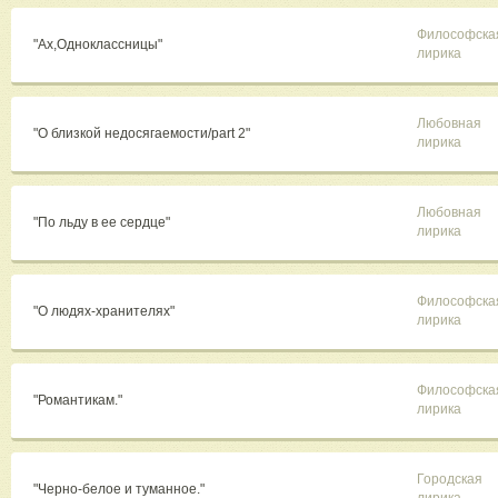
Философска
"Ах,Одноклассницы"
лирика
Любовная
"О близкой недосягаемости/part 2"
лирика
Любовная
"По льду в ее сердце"
лирика
Философска
"О людях-хранителях"
лирика
Философска
"Романтикам."
лирика
Городская
"Черно-белое и туманное."