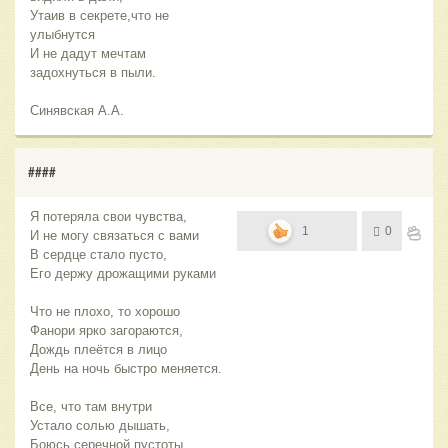
Утаив в секрете,что не
улыбнутся
И не дадут мечтам
задохнуться в пыли.
Синявская А.А.
####
Я потеряла свои чувства,
1
0
И не могу связаться с вами
В сердце стало пусто,
Его держу дрожащими руками
Что не плохо, то хорошо
Фанори ярко загораются,
Дождь плеётся в лицо
День на ночь быстро меняется.
Все, что там внутри
Устало солью дышать,
Боюсь серечной пустоты