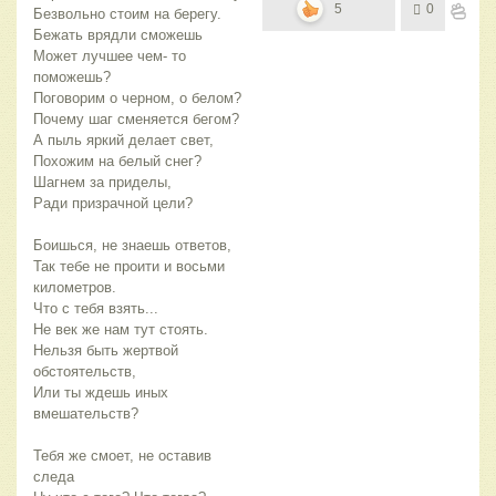
5
0
Безвольно стоим на берегу.
Бежать врядли сможешь
Может лучшее чем- то
поможешь?
Поговорим о черном, о белом?
Почему шаг сменяется бегом?
А пыль яркий делает свет,
Похожим на белый снег?
Шагнем за приделы,
Ради призрачной цели?
Боишься, не знаешь ответов,
Так тебе не проити и восьми
километров.
Что с тебя взять...
Не век же нам тут стоять.
Нельзя быть жертвой
обстоятельств,
Или ты ждешь иных
вмешательств?
Тебя же смоет, не оставив
следа