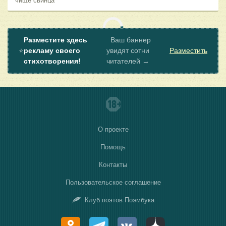
чище свинца
Незапачканные, невыеденные
изнутри,
А въедчивые, цепляющие нити
души.
Разместите здесь
Ваш баннер
⭐
рекламу своего
увидят сотни
Разместить
стихотворения!
читателей →
О проекте
Помощь
Контакты
Пользовательское соглашение
Клуб поэтов Поэмбука