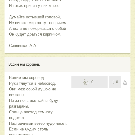
И таких причин у них много
Думайте остывшей головой,
Не вините мир он тут непричем
А если не померишься с собой
Он будет драться кирпичом.
Синявская А.А.
Водим мы хоровод.
Водим мы хоровод.
0
0
Руки тянутся в небосвод,
Они меж собой душою не
связаны
Но за ночь все тайны будут
разгаданы.
Солнца восход темноту
подожет
Настойчивый ветер чудо несет,
Если не будим столь
опраметчивы