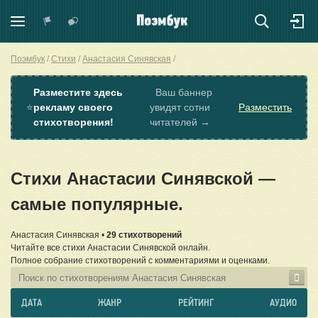
Поэмбук
Стихи
Анастасия Синявская
Разместите здесь
Ваш баннер
⭐
рекламу своего
увидят сотни
Разместить
стихотворения!
читателей →
Стихи Анастасии Синявской —
самые популярные.
Анастасия Синявская •
29 стихотворений
Читайте все стихи Анастасии Синявской онлайн.
Полное собрание стихотворений с комментариями и оценками.
ДАТА
ЖАНР
РЕЙТИНГ
АУДИО