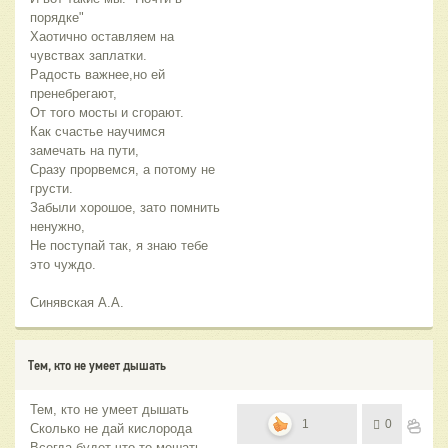
порядке"
Хаотично оставляем на
чувствах заплатки.
Радость важнее,но ей
пренебрегают,
От того мосты и сгорают.
Как счастье научимся
замечать на пути,
Сразу прорвемся, а потому не
грусти.
Забыли хорошое, зато помнить
ненужно,
Не поступай так, я знаю тебе
это чуждо.
Синявская А.А.
Тем, кто не умеет дышать
Тем, кто не умеет дышать
1
0
Сколько не дай кислорода
Всегда будет что-то мешать