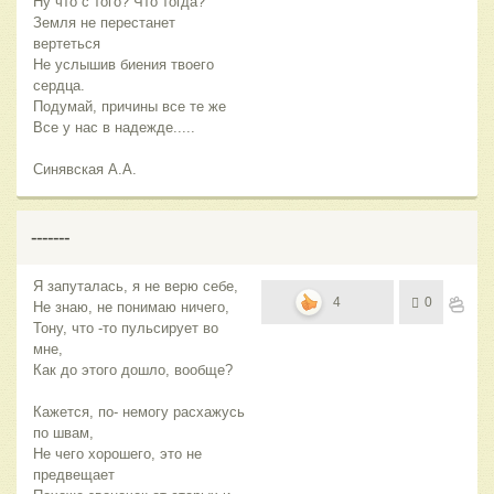
Ну что с того? Что тогда?
Земля не перестанет
вертеться
Не услышив биения твоего
сердца.
Подумай, причины все те же
Все у нас в надежде.....
Синявская А.А.
-------
Я запуталась, я не верю себе,
4
0
Не знаю, не понимаю ничего,
Тону, что -то пульсирует во
мне,
Как до этого дошло, вообще?
Кажется, по- немогу расхажусь
по швам,
Не чего хорошего, это не
предвещает