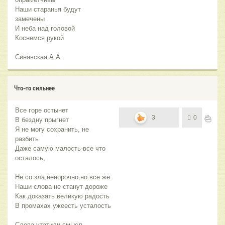
Наши старанья будут
замечены
И неба над головой
Коснемся рукой
Синявская А.А.
Что-то сильнее
Все горе остынет
3
0
В бездну прыгнет
Я не могу сохранить, не
разбить
Даже самую малость-все что
осталось,
Не со зла,ненорочно,но все же
Наши слова не станут дороже
Как доказать великую радость
В промахах ужеесть усталость
Слова утатили смысл,