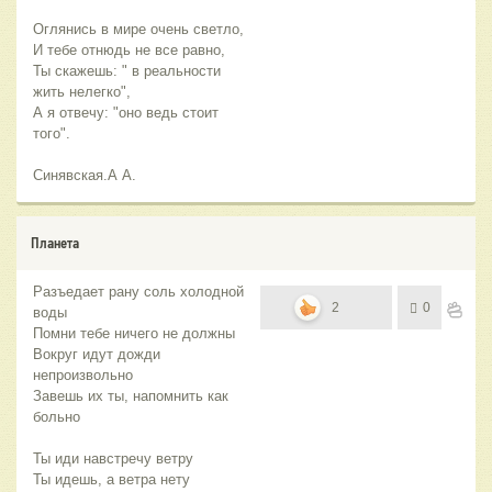
Оглянись в мире очень светло,
И тебе отнюдь не все равно,
Ты скажешь: " в реальности
жить нелегко",
А я отвечу: "оно ведь стоит
того".
Синявская.А А.
Планета
Разъедает рану соль холодной
2
0
воды
Помни тебе ничего не должны
Вокруг идут дожди
непроизвольно
Завешь их ты, напомнить как
больно
Ты иди навстречу ветру
Ты идешь, а ветра нету