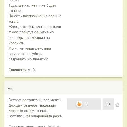
Туда где нас нет и не будет
отныне,
Но есть воспоминания полные
тепла
Жаль, что те моменты остыли
Мимо пройдут события,но
последствия жизнью не
излечить
Могут ли наши действия
разделять и губить,
разрушать,но любить?
Синявская А. А.
.....
Ветром растоптаны все мечты,
3
0
Дождем разнесет надежды,
Которые смогут спасти ,
Гостило б разочарование реже,
Слишком много жизнь ставит