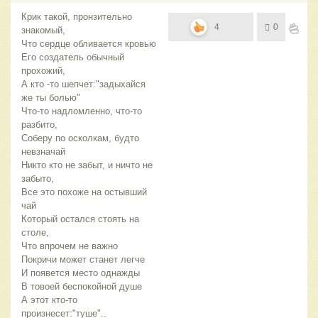
Крик такой, пронзительно
4
0
знакомый,
Что сердце обливается кровью
Его создатель обычный
прохожий,
А кто -то шепчет:"задыхайся
же ты болью"
Что-то надломленно, что-то
разбито,
Соберу по осколкам, будто
невзначай
Никто кто не забыт, и ничто не
забыто,
Все это похоже на остывший
чай
Который остался стоять на
столе,
Что впрочем не важно
Покричи может станет легче
И появется место однажды
В товоей беспокойной душе
А этот кто-то
произнесет:"туше"..