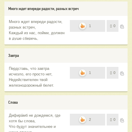
Много ждет впереди радости, разных встреч
Много ждет впереди радости,
1
0
разных встреч,
Каждый из нас, пойми, должен
в душе сберечь,
Ту нескончаемую веру и
сердечное тепло,
Что надежду дают, когда
Завтра
приходится нелегко.
Пердставь, что завтра
1
0
исчезло, его просто нет,
Недействителен твой
железнодорожный белет.
Ненужно теперь готовить обед,
Никогда не увидишь больше
рассвет.
Слова
Дифира́мб не дождемся, где
2
0
хотя бы слова,
Что будут значительнее и