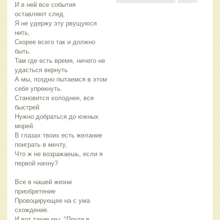
И в ней все события
оставляют след.
Я не удержу эту рвущуюся
нить,
Скорее всего так и должно
быть.
Там где есть время, ничего не
удасться вернуть
А мы, поздно пытаемся в этом
себя упрекнуть.
Становится холоднее, все
быстрей
Нужно добраться до южных
морей.
В глазах твоих есть желание
поиграть в мечту,
Что ж не возражаешь, если я
первой начну?
Все в нашей жизни
приобретение
Провоцируещее на с ума
схождение.
И вот такие мы: "Почти в