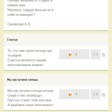
Похоже звоночек от старых и
свежих ран,
Неужели, сердце больше их в
себе не вмещает?
Синявская А А.
Счастье
То, что нам нужно всегда где-
2
1
то рядом
Счастье является нашим
неотъемлемым правом
Все самое лучшее впереди
всегда, конечно,
Но не все поезда станут ждать
Мы как лучики солнца.
тебя вечно.
Мы как лучики солнца вотьме
4
0
Скоро о нас позабудут,
Грустно станет тебе или мне
А вдабавок наши тени воруют.