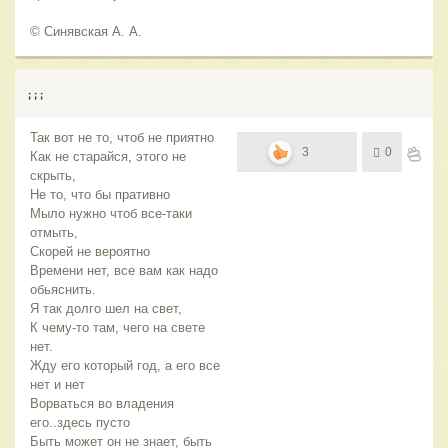
© Синявская А. А.
; ; ;
Так вот не то, чтоб не приятно
3
0
Как не старайся, этого не
скрыть,
Не то, что бы пративно
Мыло нужно чтоб все-таки
отмыть,
Скорей не вероятно
Времени нет, все вам как надо
обьяснить.
Я так долго шел на свет,
К чему-то там, чего на свете
нет.
Жду его который год, а его все
нет и нет
Ворваться во владения
его..здесь пусто
Быть может он не знает, быть