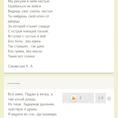
Мы рисуем в небе кистью
Ошибаться не бойся
Видишь свет сквозь листья.
Ты найдешь свой ключ от
дверцы
За которой стынет сердце
С острой ноющей тоской,
Вступая с густью в бой
Без боли...без крика
Так страшно...так дико
Без грима, без маски
Такие вот сказки.
Синявская А. А.
............,...
Всё ниже. Падаю в ветра, а
2
0
там косый дождь,
Но тише. Задержав дыхание,
чувствую я дрожь
Я видила во сне, где кошмара