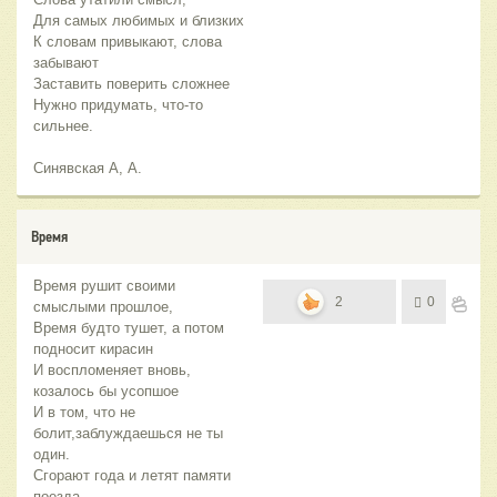
Для самых любимых и близких
К словам привыкают, слова
забывают
Заставить поверить сложнее
Нужно придумать, что-то
сильнее.
Синявская А, А.
Время
Время рушит своими
2
0
смыслыми прошлое,
Время будто тушет, а потом
подносит кирасин
И воспломеняет вновь,
козалось бы усопшое
И в том, что не
болит,заблуждаешься не ты
один.
Сгорают года и летят памяти
поезда