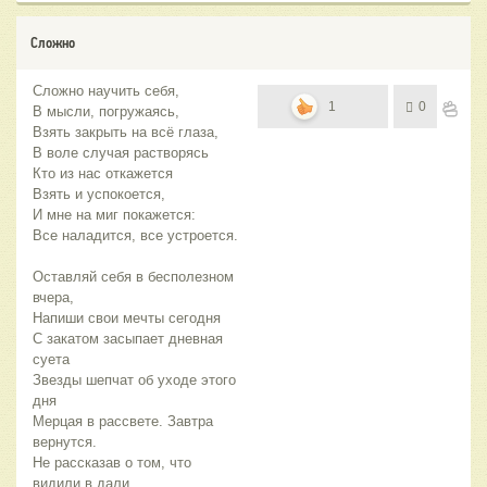
Сложно
Сложно научить себя,
1
0
В мысли, погружаясь,
Взять закрыть на всё глаза,
В воле случая растворясь
Кто из нас откажется
Взять и успокоется,
И мне на миг покажется:
Все наладится, все устроется.
Оставляй себя в бесполезном
вчера,
Напиши свои мечты сегодня
С закатом засыпает дневная
суета
Звезды шепчат об уходе этого
дня
Мерцая в рассвете. Завтра
вернутся.
Не рассказав о том, что
видили в дали,