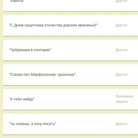
"Европа"
Другое
"С Днем защитника отечества дорогие мужчины!)"
Другое
"Чубурашка в зоопарке"
Другое
"Сказка про Марфушеньку- душеньку"
Другое
Любовная
"я тебя найду"
лирика
"ты знаешь, я хочу писать"
Другое