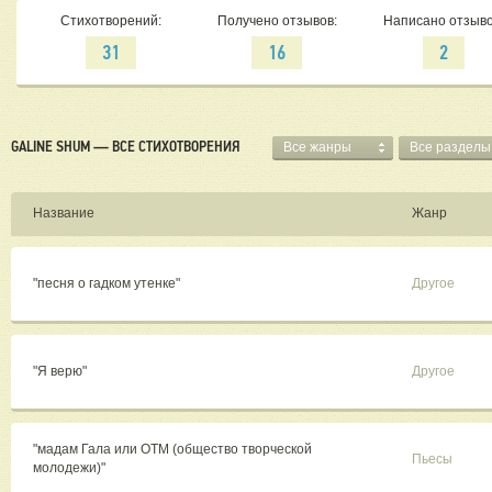
Стихотворений:
Получено отзывов:
Написано отзыво
31
16
2
GALINE SHUM — ВСЕ СТИХОТВОРЕНИЯ
Все жанры
Все разделы
Название
Жанр
"песня о гадком утенке"
Другое
"Я верю"
Другое
"мадам Гала или ОТМ (общество творческой
Пьесы
молодежи)"