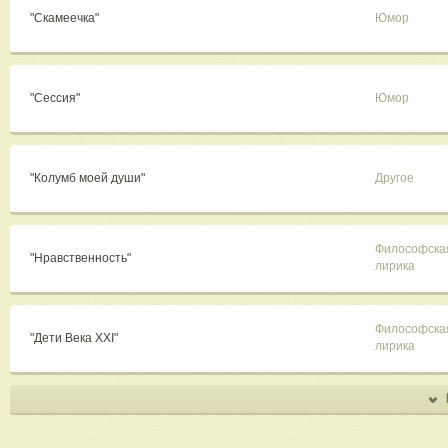
"Скамеечка"
Юмор
"Cессия"
Юмор
"Колумб моей души"
Другое
Философска
"Нравственность"
лирика
Философска
"Дети Века XXI"
лирика