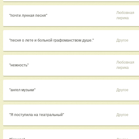
Любовная
"почти лунная песня"
лирика
"песня о лете и больной графоманством душе."
Другое
Любовная
"нежность"
лирика
"ангел музыки"
Другое
"Я поступила на театральный"
Другое