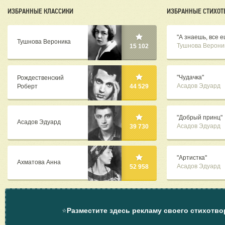
ИЗБРАННЫЕ КЛАССИКИ
ИЗБРАННЫЕ СТИХОТ
"А знаешь, все е
Тушнова Вероника
Тушнова Верони
15 102
"Чудачка"
Рождественский
Асадов Эдуард
Роберт
44 529
"Добрый принц"
Асадов Эдуард
Асадов Эдуард
39 730
"Артистка"
Ахматова Анна
Асадов Эдуард
52 958
⭐
Разместите здесь рекламу своего стихотво