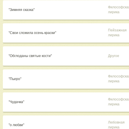
Философска
"Зимняя сказка"
лирика
Пейзажная
"Свои сложила осень краски"
лирика
"Обглоданы святые кости"
Другое
Философска
"Пьеро"
лирика
Философска
"Чудачка"
лирика
Любовная
"о любви"
лирика