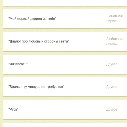
Любовная
"Мой первый дворец из тебя"
лирика
Любовная
"Диалог про любовь и стороны света"
лирика
"как писать"
Другое
"Брильянту мишура не требуется"
Другое
"Русь"
Другое