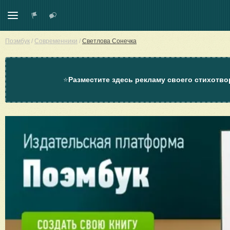
Поэмбук
/
Современники
/
Светлова Сонечка
⭐
Разместите здесь рекламу своего стихотво