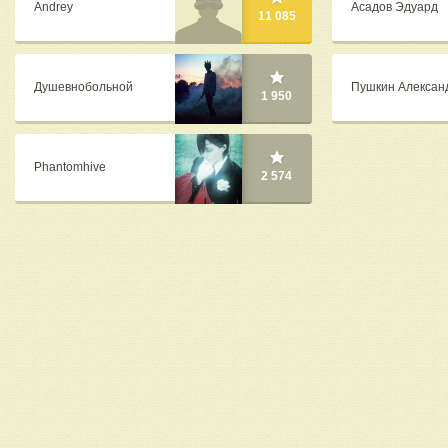
Andrey
Асадов Эдуард
11 085
Душевнобольной
Пушкин Алексан
1 950
Phantomhive
2 574