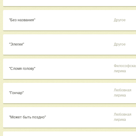
"Без названия"
Другое
"Элегии"
Другое
Философска
"Сломя голову"
лирика
Любовная
"Гончар"
лирика
Любовная
"Может быть поздно"
лирика