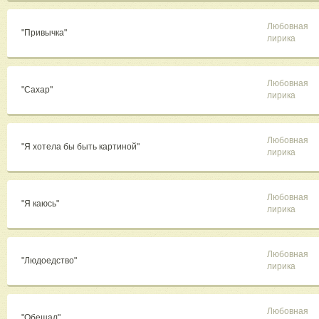
Любовная
"Привычка"
лирика
Любовная
"Сахар"
лирика
Любовная
"Я хотела бы быть картиной"
лирика
Любовная
"Я каюсь"
лирика
Любовная
"Людоедство"
лирика
Любовная
"Обещал"