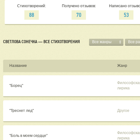
Стихотворений:
Получено отзывов:
Написано отзыво
88
70
53
СВЕТЛОВА СОНЕЧКА — ВСЕ СТИХОТВОРЕНИЯ
Все жанры
Все р
Название
Жанр
Философска
"Борец"
лирика
"Треснет лед"
Другое
Философска
"Боль в моем сердце"
лирика