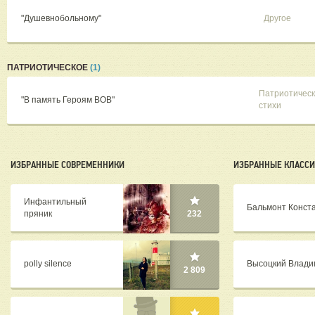
"Душевнобольному"
Другое
ПАТРИОТИЧЕСКОЕ
(1)
Патриотичес
"В память Героям ВОВ"
стихи
ИЗБРАННЫЕ СОВРЕМЕННИКИ
ИЗБРАННЫЕ КЛАСС
Инфантильный
Бальмонт Конст
пряник
232
polly silence
Высоцкий Влади
2 809