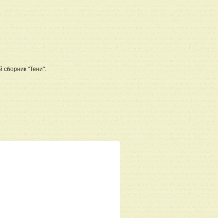
 сборник "Тени".