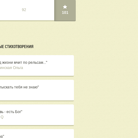
92
101
ЫЕ СТИХОТВОРЕНИЯ
 жизни мчит по рельсам..."
инская Ольга
отыскать тебя не знаю"
ь - есть Бог"
 Q
а"