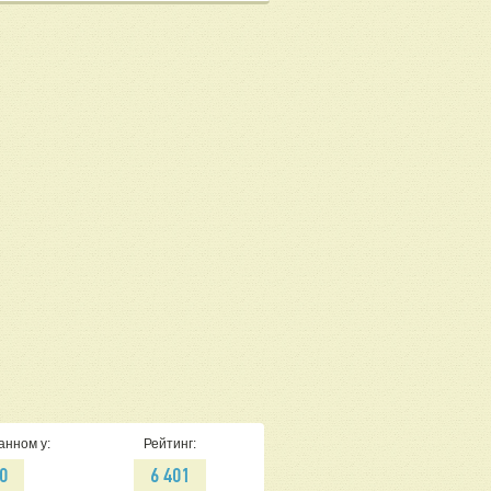
анном у:
Рейтинг:
0
6 401