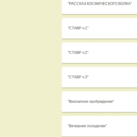
"РАССКАЗ КОСМИЧЕСКОГО ВОЛКА"
"СТАВР ч.1"
"СТАВР ч.2"
"СТАВР ч.3"
"Внезапное пробуждение"
"Вечерние посиделки"