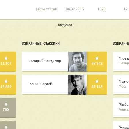
Циклы стихов
08.02.2015
1090
12
загрузка
ИЗБРАННЫЕ КЛАССИКИ
ИЗБРАНН
"Поезд
Высоцкий Владимир
Север
11 107
58 342
"Где 
Есенин Сергей
Фокс
13 856
55 152
"Любов
Алиса
760
"Нимф