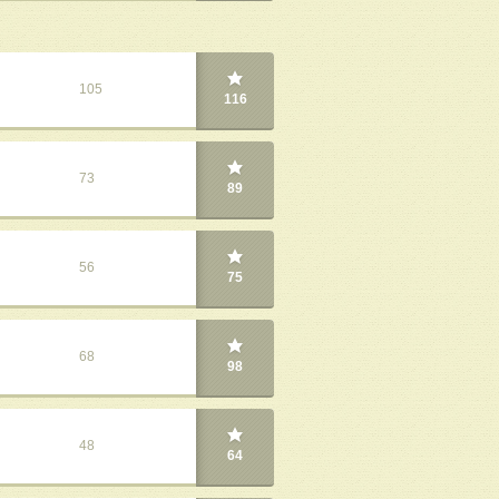
105
116
73
89
56
75
68
98
48
64