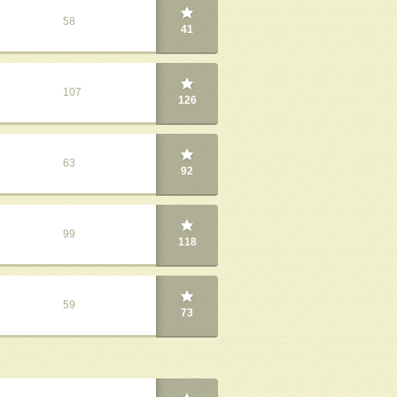
58
41
107
126
63
92
99
118
59
73