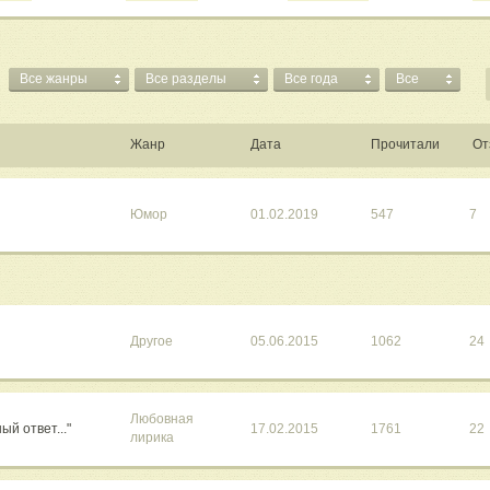
Все жанры
Все разделы
Все года
Все
Жанр
Дата
Прочитали
От
Юмор
01.02.2019
547
7
Другое
05.06.2015
1062
24
Любовная
ый ответ..."
17.02.2015
1761
22
лирика