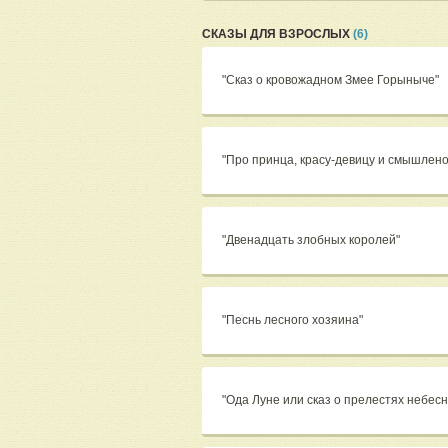
СКАЗЫ ДЛЯ ВЗРОСЛЫХ
(6)
"Сказ о кровожадном Змее Горыныче"
"Про принца, красу-девицу и смышлено
"Двенадцать злобных королей"
"Песнь лесного хозяина"
"Ода Луне или сказ о прелестях небе