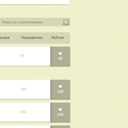
зывов
Понравилось
Рейтинг
35
28
160
159
203
234