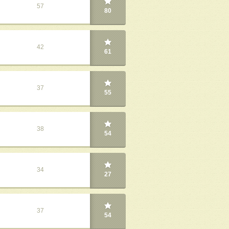
57
80
42
61
37
55
38
54
34
27
37
54