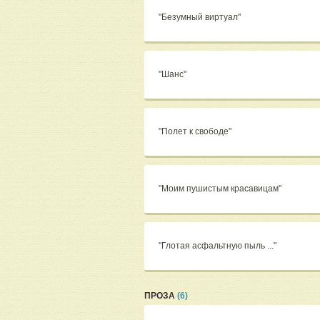
"Безумный виртуал"
"Шанс"
"Полет к свободе"
"Моим пушистым красавицам"
"Глотая асфальтную пыль ..."
ПРОЗА
(6)