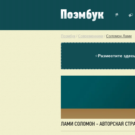
Поэмбук
/
Современники
/
Соломон Лами
⭐
Разместите здес
ЛАМИ СОЛОМОН - АВТОРСКАЯ СТР