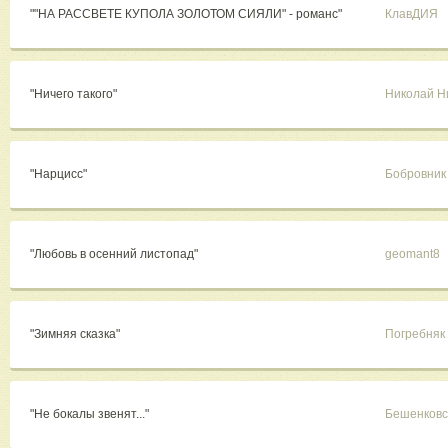
""НА РАССВЕТЕ КУПОЛА ЗОЛОТОМ СИЯЛИ" - романс"
КлавДИЯ
"Ничего такого"
Николай Н
"Нарцисс"
Бобровник
"Любовь в осенний листопад"
geomant8
"Зимняя сказка"
Погребняк
"Не бокалы звенят..."
Бешенковс