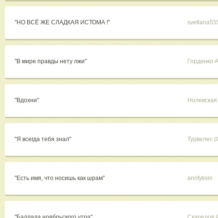
"НО ВСЁ ЖЕ СЛАДКАЯ ИСТОМА !"
svetlana55
"В мире правды нету лжи"
Горденко 
"Вдохни"
Нолевская
"Я всегда тебя знал"
Турвелес (
"Есть имя, что носишь как шрам"
annfyksin
"Баллада ноябрьского утра"
Скаредов 