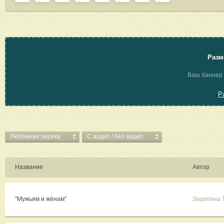
Разм
Ваш баннер 
Р
Любовная лирика
C аудио / без аудио
Название
Автор
"Мужьям и жёнам"
Зацепина 