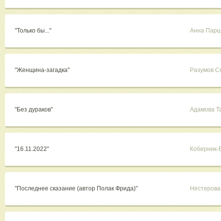
"Только бы..."
Анна Пар
"Женщина-загадка"
Разумов С
"Без дураков"
Адамова Т
"16.11.2022"
Коберник-
"Последнее сказание (автор Полак Фрида)"
Нестерова