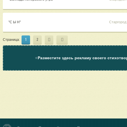
"С Ы Н"
Старгород
1
2
Страница:
⭐
Разместите здесь рекламу своего стихотво