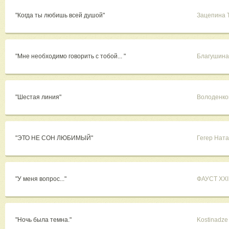
"Когда ты любишь всей душой"
Зацепина 
"Мне необходимо говорить с тобой... "
Благушина
"Шестая линия"
Володенко
"ЭТО НЕ СОН ЛЮБИМЫЙ"
Гегер Нат
"У меня вопрос..."
ФАУСТ XXI
"Ночь была темна."
Kostinadze