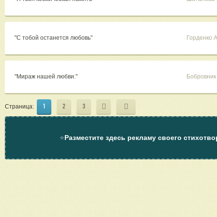
"С тобой останется любовь"
Горденко 
"Мираж нашей любви."
Бобровник
1
2
3
Страница:
⭐
Разместите здесь рекламу своего стихотво