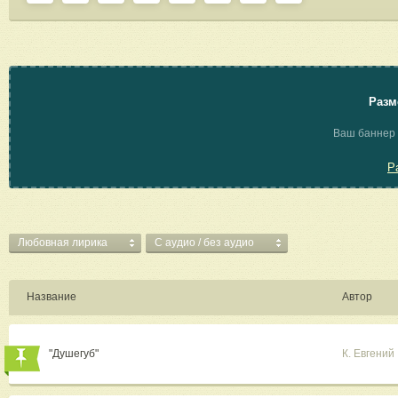
Разм
Ваш баннер 
Р
Любовная лирика
C аудио / без аудио
Название
Автор
"Душегуб"
К. Евгений