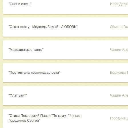
"Снег и снег..."
ИгорьДеря
"Ответ поэту - Медведь Белый - ЛЮБОВЬ"
Дёмина Га
"Мазохистское танго"
Чащин Але
"Протоптана тропинка до реки"
Борисова 
"Флэт уайт"
Чащин Але
"Стихи Покровский Павел "По кругу..." Читает
Городинец
Городинец Сергей"