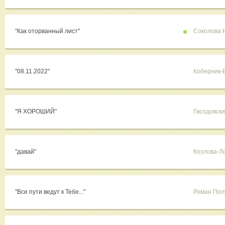
"Как оторванный лист"
Соколова 
"08.11.2022"
Коберник-
"Я ХОРОШИЙ"
Гвоздовск
"давай"
Козлова-Л
"Все пути ведут к Тебе..."
Роман Пол