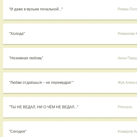
"И даже в музыке печальной..."
Роман Пол
"Холода"
Романова 
"Неземная любовь"
Анна Пар
"Любви отдаёшься – не перемудри! "
Жук Алекс
"ТЫ НЕ ВЕДАЛ, НИ О ЧЁМ НЕ ВЕДАЛ..."
Princess
"Сегодня"
Комаров А