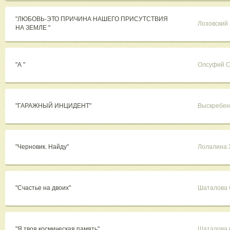
"ЛЮБОВЬ-ЭТО ПРИЧИНА НАШЕГО ПРИСУТСТВИЯ
Лозовский
НА ЗЕМЛЕ "
"А "
Олсуфий С
"ГАРАЖНЫЙ ИНЦИДЕНТ"
Выскребен
"Черновик. Найду"
Лолалина 
"Счастье на двоих"
Шаталова 
"Я твоя космическая память"
Шаталова 