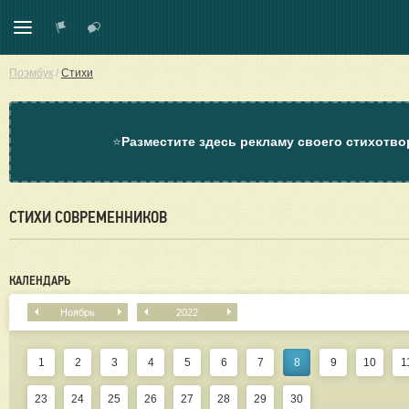
Поэмбук
/
Стихи
⭐
Разместите здесь рекламу своего стихотво
СТИХИ СОВРЕМЕННИКОВ
КАЛЕНДАРЬ
Ноябрь
2022
1
2
3
4
5
6
7
8
9
10
1
23
24
25
26
27
28
29
30