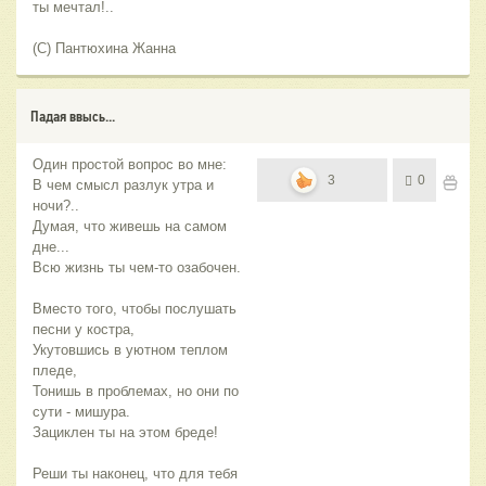
ты мечтал!..
(С) Пантюхина Жанна
Падая ввысь...
Один простой вопрос во мне:
3
0
В чем смысл разлук утра и
ночи?..
Думая, что живешь на самом
дне...
Всю жизнь ты чем-то озабочен.
Вместо того, чтобы послушать
песни у костра,
Укутовшись в уютном теплом
пледе,
Тонишь в проблемах, но они по
сути - мишура.
Зациклен ты на этом бреде!
Реши ты наконец, что для тебя