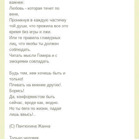
важнее:
Любовь - которая течет по
вене,
Проникнув в каждую частичку
той души, что прожила все это
время без игры и лжи.
Или те правила гламурных
лиц, что якобы ты должен
соблюдать.
Читать мысли Гомера и с
эмоциями совладать.
Будь тем, кем хочешь быть и
только!
Плевать на мнение других!
Борись!
Да, конформистом быть
сейчас, вроде как, модно.
Но ты беги по жизни, падая
лишь ввысь!..
(С) Пантюхина Жанна
Только человек