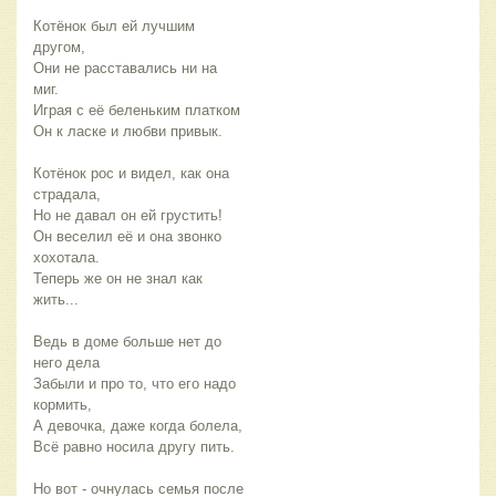
Котёнок был ей лучшим
другом,
Они не расставались ни на
миг.
Играя с её беленьким платком
Он к ласке и любви привык.
Котёнок рос и видел, как она
страдала,
Но не давал он ей грустить!
Он веселил её и она звонко
хохотала.
Теперь же он не знал как
жить...
Ведь в доме больше нет до
него дела
Забыли и про то, что его надо
кормить,
А девочка, даже когда болела,
Всё равно носила другу пить.
Но вот - очнулась семья после