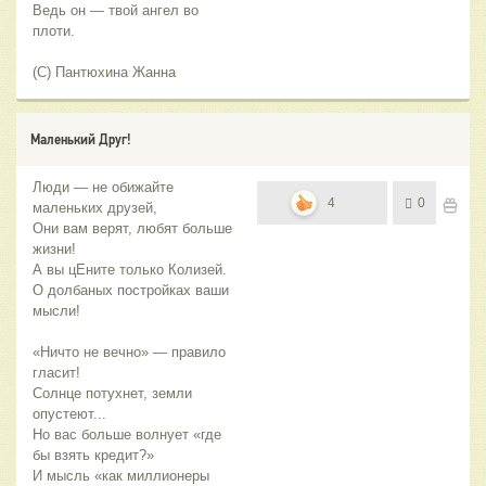
Ведь он — твой ангел во
плоти.
(С) Пантюхина Жанна
Маленький Друг!
Люди — не обижайте
4
0
маленьких друзей,
Они вам верят, любят больше
жизни!
А вы цЕните только Колизей.
О долбаных постройках ваши
мысли!
«Ничто не вечно» — правило
гласит!
Солнце потухнет, земли
опустеют...
Но вас больше волнует «где
бы взять кредит?»
И мысль «как миллионеры