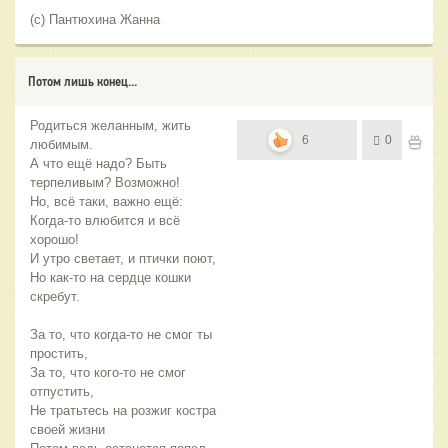
(с) Пантюхина Жанна
Потом лишь конец...
Родиться желанным, жить
6
0
любимым.
А что ещё надо? Быть
терпеливым? Возможно!
Но, всё таки, важно ещё:
Когда-то влюбится и всё
хорошо!
И утро светает, и птички поют,
Но как-то на сердце кошки
скребут.
За то, что когда-то не смог ты
простить,
За то, что кого-то не смог
отпустить,
Не тратьтесь на розжиг костра
своей жизни