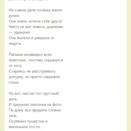
На самом деле котёнка взяли
дочке,
Она очень хотела себе друга!
Никто не мог помочь девчёнке
— одиночке.
Она болела и умерала от
недуга...
Папаша ненавидел всех
животных, поэтому скрывался
от кота.
Стараясь не расстраивать
дочурку, он просто закрывал
глаза...
Но вот, настал тот грустный
день
И траурная ленточка на фото.
По дому все бродили словно
тень,
Особенно пушистое и
маленькое что-то...