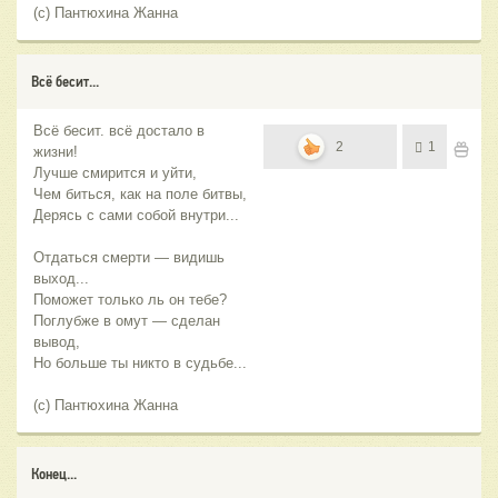
(с) Пантюхина Жанна
Всё бесит...
Всё бесит. всё достало в
2
1
жизни!
Лучше смирится и уйти,
Чем биться, как на поле битвы,
Дерясь с сами собой внутри...
Отдаться смерти — видишь
выход...
Поможет только ль он тебе?
Поглубже в омут — сделан
вывод,
Но больше ты никто в судьбе...
(с) Пантюхина Жанна
Конец...