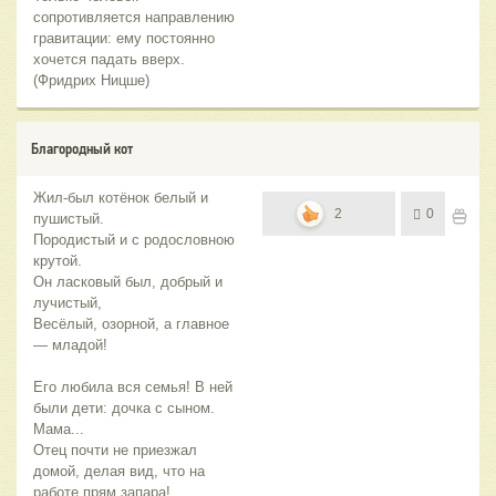
сопротивляется направлению
гравитации: ему постоянно
хочется падать вверх.
(Фридрих Ницше)
Благородный кот
Жил-был котёнок белый и
2
0
пушистый.
Породистый и с родословною
крутой.
Он ласковый был, добрый и
лучистый,
Весёлый, озорной, а главное
— младой!
Его любила вся семья! В ней
были дети: дочка с сыном.
Мама...
Отец почти не приезжал
домой, делая вид, что на
работе прям запара!...