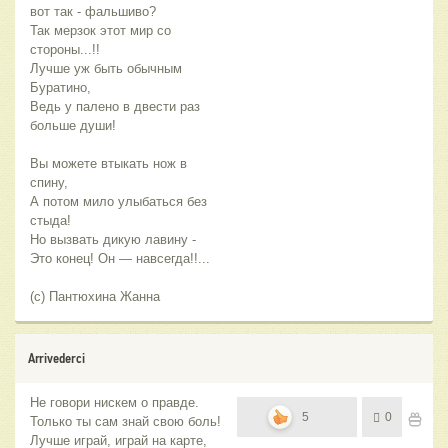
вот так - фальшиво?
Так мерзок этот мир со
стороны...!!
Лучше уж быть обычным
Буратино,
Ведь у палено в двести раз
больше души!
Вы можете втыкать нож в
спину,
А потом мило улыбаться без
стыда!
Но вызвать дикую лавину -
Это конец! Он — навсегда!!...
(с) Пантюхина Жанна
Arrivederci
Не говори нискем о правде.
5
0
Только ты сам знай свою боль!
Лучше играй, играй на карте,