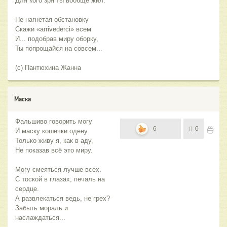
Для кого зря ты вообще жил.
Не нагнетая обстановку
Скажи «аrrivederci» всем
И... подобрав миру оборку,
Ты попрощайся на совсем...
(с) Пантюхина Жанна
Маска
Фальшиво говорить могу
6
0
И маску кошечки одену.
Только живу я, как в аду,
Не показав всё это миру.
Могу смеяться лучше всех.
С тоской в глазах, печаль на
сердце.
А развлекаться ведь, не грех?
Забыть мораль и
наслаждаться...