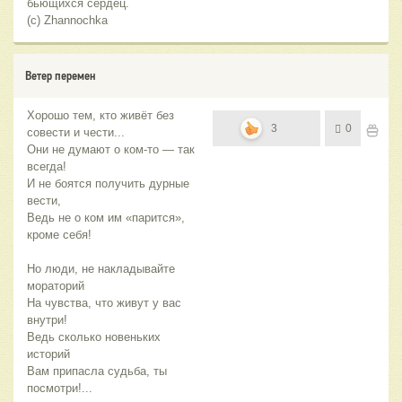
бьющихся сердец.
(с) Zhannochka
Ветер перемен
Хорошо тем, кто живёт без
3
0
совести и чести...
Они не думают о ком-то — так
всегда!
И не боятся получить дурные
вести,
Ведь не о ком им «парится»,
кроме себя!
Но люди, не накладывайте
мораторий
На чувства, что живут у вас
внутри!
Ведь сколько новеньких
историй
Вам припасла судьба, ты
посмотри!...