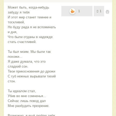
Может быть, когда-нибудь
1
1
забуду я тебя
И этот мир станет темнее и
тоскливей,
Но буду рада я не вспоминать
и дня,
Что были отданы в надежде
стать счастливей.
Ты был моим. Мы были так
похожи...
Я даже думала, что это
сладкий сон.
Твои прикосновения до дрожи
С губ нежных вырывали тихий
стон.
Ты идеалом стал,
Убив во мне сомненья...
Сейчас лишь повод дал
Мне разбудить презрение.
Возможно, я ещё люблю тебя