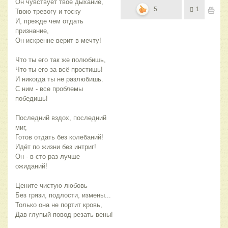
Он чувствует твоё дыхание,
5
1
Твою тревогу и тоску
И, прежде чем отдать
признание,
Он искренне верит в мечту!
Что ты его так же полюбишь,
Что ты его за всё простишь!
И никогда ты не разлюбишь.
С ним - все проблемы
победишь!
Последний вздох, последний
миг,
Готов отдать без колебаний!
Идёт по жизни без интриг!
Он - в сто раз лучше
ожиданий!
Цените чистую любовь
Без грязи, подлости, измены...
Только она не портит кровь,
Дав глупый повод резать вены!