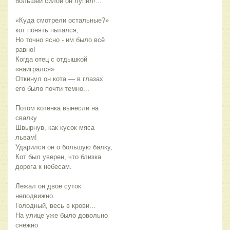
большей силой он лупил!...
«Куда смотрели остальные?»
кот понять пытался,
Но точно ясно - им было всё
равно!
Когда отец с отдышкой
«наигрался»
Откинул он кота — в глазах
его было почти темно...
Потом котёнка вынесли на
свалку
Швырнув, как кусок мяса
львам!
Ударился он о большую балку,
Кот был уверен, что близка
дорога к небесам.
Лежал он двое суток
неподвижно.
Голодный, весь в крови...
На улице уже было довольно
снежно