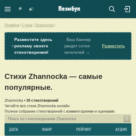
Поэмбук
Стихи
Zhannocka
Разместите здесь
Ваш баннер
⭐
рекламу своего
увидят сотни
Разместить
стихотворения!
читателей →
Стихи Zhannocka — самые
популярные.
Zhannocka •
39 стихотворений
Читайте все стихи Zhannocka онлайн.
Полное собрание стихотворений с комментариями и оценками.
ДАТА
ЖАНР
РЕЙТИНГ
АУДИО