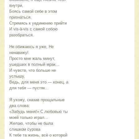
внутри,
Боясь самой себе в этом
признаться.
Стремясь к уединению прийти
И vis-à-vis с самой собою
разобраться.
Не обижаюсь я уже, Не
ненавижу!
Просто мне жаль минут,
ушедших в полный мрак...
И чувств, что больше не
услышу.
Ведь, для меня это — конец, а
для тебя — пустяк...
Я ухожу, сказав прощальные
два слова:
«Забудь меня!» С любовью ты
моей только играл...
Желаю, чтобы не была
слишком сурова
К тебе та жизнь, всё о которой