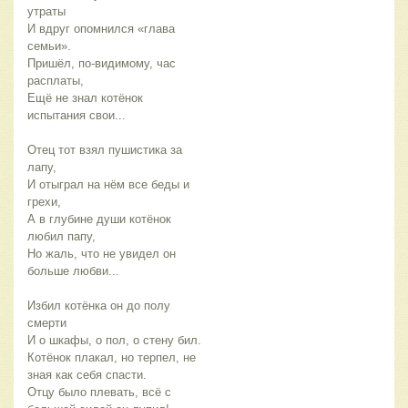
утраты
И вдруг опомнился «глава
семьи».
Пришёл, по-видимому, час
расплаты,
Ещё не знал котёнок
испытания свои...
Отец тот взял пушистика за
лапу,
И отыграл на нём все беды и
грехи,
А в глубине души котёнок
любил папу,
Но жаль, что не увидел он
больше любви...
Избил котёнка он до полу
смерти
И о шкафы, о пол, о стену бил.
Котёнок плакал, но терпел, не
зная как себя спасти.
Отцу было плевать, всё с