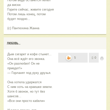
Потом ведь останется пепел
да виски.
Горите сейчас, живите сегодня
Потом лишь конец, потом
будет поздно...
(с) Пантюхина Жанна
ЛЮБОВЬ...
Дым сигарет и кофе стынет...
5
0
Она всё ждёт его звонка.
«Он разлюбил! Он не
приедет!»
— Горланят под руку друзья.
Она хотела удержатся
С ним хоть на краешке земли.
Хотя б звонок, но тут без
шансов...
«Все они просто кабели»