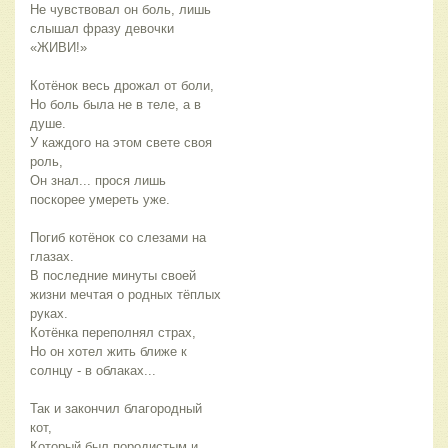
Не чувствовал он боль, лишь
слышал фразу девочки
«ЖИВИ!»
Котёнок весь дрожал от боли,
Но боль была не в теле, а в
душе.
У каждого на этом свете своя
роль,
Он знал... прося лишь
поскорее умереть уже.
Погиб котёнок со слезами на
глазах.
В последние минуты своей
жизни мечтая о родных тёплых
руках.
Котёнка переполнял страх,
Но он хотел жить ближе к
солнцу - в облаках...
Так и закончил благородный
кот,
Который был породистым и