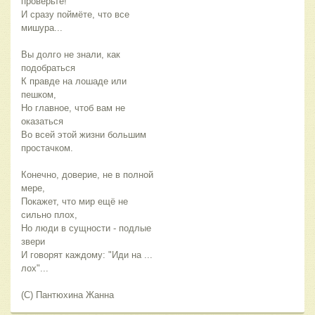
проверьте!
И сразу поймёте, что все
мишура...
Вы долго не знали, как
подобраться
К правде на лошаде или
пешком,
Но главное, чтоб вам не
оказаться
Во всей этой жизни большим
простачком.
Конечно, доверие, не в полной
мере,
Покажет, что мир ещё не
сильно плох,
Но люди в сущности - подлые
звери
И говорят каждому: "Иди на ...
лох"...
(С) Пантюхина Жанна