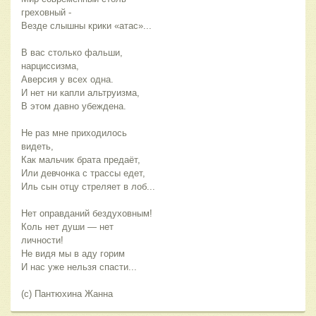
греховный -
Везде слышны крики «атас»...
В вас столько фальши,
нарциссизма,
Аверсия у всех одна.
И нет ни капли альтруизма,
В этом давно убеждена.
Не раз мне приходилось
видеть,
Как мальчик брата предаёт,
Или девчонка с трассы едет,
Иль сын отцу стреляет в лоб...
Нет оправданий бездуховным!
Коль нет души — нет
личности!
Не видя мы в аду горим
И нас уже нельзя спасти...
(с) Пантюхина Жанна