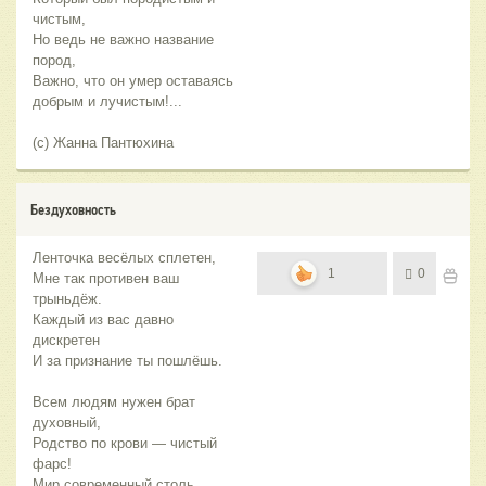
чистым,
Но ведь не важно название
пород,
Важно, что он умер оставаясь
добрым и лучистым!...
(с) Жанна Пантюхина
Бездуховность
Ленточка весёлых сплетен,
1
0
Мне так противен ваш
трыньдёж.
Каждый из вас давно
дискретен
И за признание ты пошлёшь.
Всем людям нужен брат
духовный,
Родство по крови — чистый
фарс!
Мир современный столь