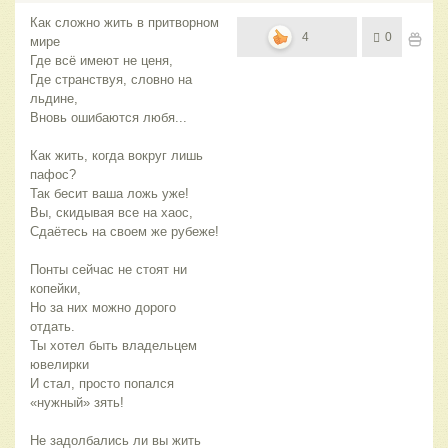
Как сложно жить в притворном
4
0
мире
Где всё имеют не ценя,
Где странствуя, словно на
льдине,
Вновь ошибаются любя...
Как жить, когда вокруг лишь
пафос?
Так бесит ваша ложь уже!
Вы, скидывая все на хаос,
Сдаётесь на своем же рубеже!
Понты сейчас не стоят ни
копейки,
Но за них можно дорого
отдать.
Ты хотел быть владельцем
ювелирки
И стал, просто попался
«нужный» зять!
Не задолбались ли вы жить