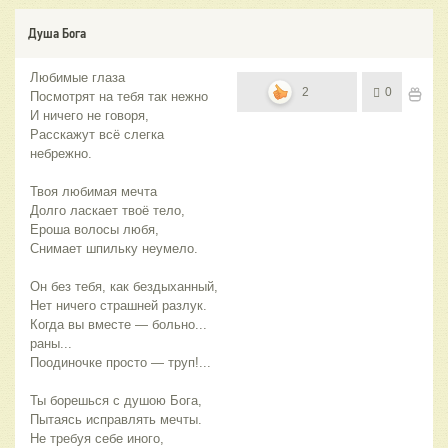
Душа Бога
Любимые глаза
2
0
Посмотрят на тебя так нежно
И ничего не говоря,
Расскажут всё слегка
небрежно.
Твоя любимая мечта
Долго ласкает твоё тело,
Ероша волосы любя,
Снимает шпильку неумело.
Он без тебя, как бездыханный,
Нет ничего страшней разлук.
Когда вы вместе — больно...
раны...
Поодиночке просто — труп!...
Ты борешься с душою Бога,
Пытаясь исправлять мечты.
Не требуя себе иного,