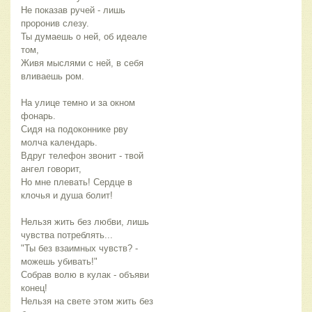
Не показав ручей - лишь
проронив слезу.
Ты думаешь о ней, об идеале
том,
Живя мыслями с ней, в себя
вливаешь ром.
На улице темно и за окном
фонарь.
Сидя на подоконнике рву
молча календарь.
Вдруг телефон звонит - твой
ангел говорит,
Но мне плевать! Сердце в
клочья и душа болит!
Нельзя жить без любви, лишь
чувства потреблять...
"Ты без взаимных чувств? -
можешь убивать!"
Собрав волю в кулак - объяви
конец!
Нельзя на свете этом жить без