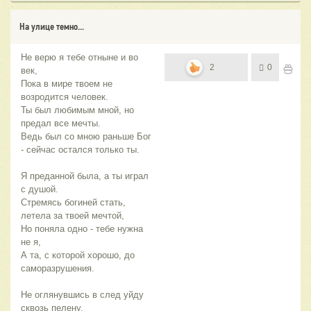
На улице темно...
Не верю я тебе отныне и во
2
0
век,
Пока в мире твоем не
возродится человек.
Ты был любимым мной, но
предал все мечты.
Ведь был со мною раньше Бог
- сейчас остался только ты.
Я преданной была, а ты играл
с душой.
Стремясь богиней стать,
летела за твоей мечтой,
Но поняла одно - тебе нужна
не я,
А та, с которой хорошо, до
саморазрушения.
Не оглянувшись в след уйду
сквозь пелену.