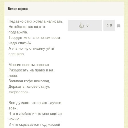
Белая ворона
Недавно стих хотела написать,
0
0
Но жёстко так на это
подзабила.
Твердят мне: «по ночам всем
надо спать!»
А я в ночную тишину уйти
спешила.
Многие советы наровят
Разбросать на право и на
лево.
Запивая кофе шоколад,
Держат в голове статус
«королева».
Все думают, что знают лучше
всех,
Что я люблю и что мне снится
ночью,
И что скрывается под маской