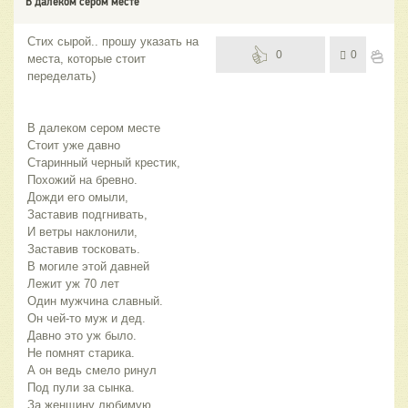
В далеком сером месте
Стих сырой.. прошу указать на
0
0
места, которые стоит
переделать)
В далеком сером месте
Стоит уже давно
Старинный черный крестик,
Похожий на бревно.
Дожди его омыли,
Заставив подгнивать,
И ветры наклонили,
Заставив тосковать.
В могиле этой давней
Лежит уж 70 лет
Один мужчина славный.
Он чей-то муж и дед.
Давно это уж было.
Не помнят старика.
А он ведь смело ринул
Под пули за сынка.
За женщину любимую