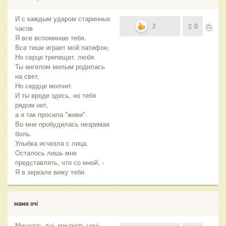
И с каждым ударом старинных
2
0
часов
Я все вспоминаю тебя.
Все тише играет мой патифон,
Но серце трепещет, любя.
Ты ангелом милым родилась
на свет,
Но сердце молчит.
И ты вроде здесь, но тебя
рядом нет,
а я так просила "живи".
Во мне пробудилась незримая
боль.
Улыбка исчезла с лица.
Осталось лишь мне
представлять, что со мной, -
Я в зеркале вижу тебя.
мами очі
Минають дні, минають ночі,