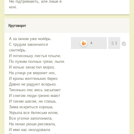
Які підтримають, але лише в
ночі.
Круговорот
А за окном уже ноябрь.
4
1
С трудом закончился
сентябрь.
И потихоньку листья плыли,
По лужам полных грязи, пыли.
И ночью зачастил мороз,
На улице уж мерзнет нос,
И кроны желтеньких берез
Давно не радуют всерьез.
Тихонько лес весь засыпает
И снегом люди грезно мают
И тихим шагом, не спеша,
Зима искриться хороша.
Укрыла все белесым илом,
Все уголки заполонила,
На окнах рюши рисовала,
И ими нас околдовала.