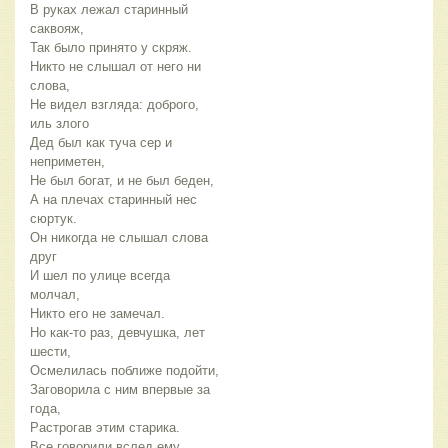
В руках лежал старинный
саквояж,
Так было принято у скряж.
Никто не слышал от него ни
слова,
Не видел взгляда: доброго,
иль злого
Дед был как туча сер и
неприметен,
Не был богат, и не был беден,
А на плечах старинный нес
сюртук.
Он никогда не слышал слова
друг
И шел по улице всегда
молчал,
Никто его не замечал.
Но как-то раз, девчушка, лет
шести,
Осмелилась поближе подойти,
Заговорила с ним впервые за
года,
Растрогав этим старика.
Все говорили вслед ему,