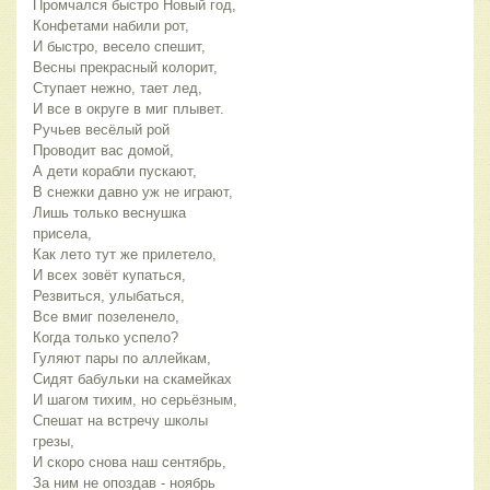
Промчался быстро Новый год,
Конфетами набили рот,
И быстро, весело спешит,
Весны прекрасный колорит,
Ступает нежно, тает лед,
И все в округе в миг плывет.
Ручьев весёлый рой
Проводит вас домой,
А дети корабли пускают,
В снежки давно уж не играют,
Лишь только веснушка
присела,
Как лето тут же прилетело,
И всех зовёт купаться,
Резвиться, улыбаться,
Все вмиг позеленело,
Когда только успело?
Гуляют пары по аллейкам,
Сидят бабульки на скамейках
И шагом тихим, но серьёзным,
Спешат на встречу школы
грезы,
И скоро снова наш сентябрь,
За ним не опоздав - ноябрь