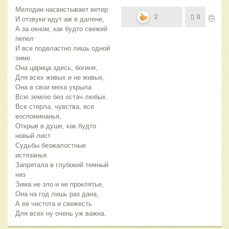
Мелодии насвистывает ветер
2
0
И отзвуки идут аж в далене,
А за окном, как будто свежий
пепел
И все подвластно лишь одной
зиме.
Она царица здесь, богиня,
Для всех живых и не живых,
Она в свои меха укрыла
Всю землю без остач любых.
Все стерла, чувства, все
воспоминанья,
Открыв в душе, как будто
новый лист
Судьбы безжалостные
истязанья.
Запрятала в глубокий темный
низ
Зима не зло и не проклятье,
Она на год лишь раз дана,
А ее чистота и свежесть
Для всех ну очень уж важна.