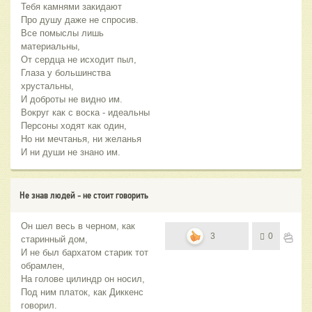
Тебя камнями закидают
Про душу даже не спросив.
Все помыслы лишь
материальны,
От сердца не исходит пыл,
Глаза у большинства
хрустальны,
И доброты не видно им.
Вокруг как с воска - идеальны
Персоны ходят как один,
Но ни мечтанья, ни желанья
И ни души не знано им.
Не знав людей - не стоит говорить
Он шел весь в черном, как
3
0
старинный дом,
И не был бархатом старик тот
обрамлен,
На голове цилиндр он носил,
Под ним платок, как Диккенс
говорил.