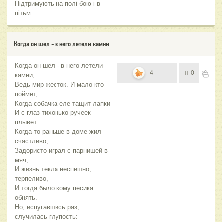
Підтримують на полі бою і в
пітьм
Когда он шел - в него летели камни
Когда он шел - в него летели
4
0
камни,
Ведь мир жесток. И мало кто
поймет,
Когда собачка еле тащит лапки
И с глаз тихонько ручеек
плывет.
Когда-то раньше в доме жил
счастливо,
Задористо играл с парнишей в
мяч,
И жизнь текла неспешно,
терпеливо,
И тогда было кому песика
обнять.
Но, испугавшись раз,
случилась глупость: