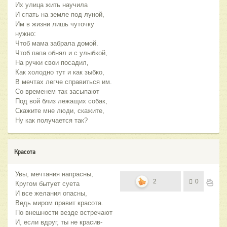
Их улица жить научила
И спать на земле под луной,
Им в жизни лишь чуточку
нужно:
Чтоб мама забрала домой.
Чтоб папа обнял и с улыбкой,
На ручки свои посадил,
Как холодно тут и как зыбко,
В мечтах легче справиться им.
Со временем так засыпают
Под вой близ лежащих собак,
Скажите мне люди, скажите,
Ну как получается так?
Красота
Увы, мечтания напрасны,
2
0
Кругом бытует суета
И все желания опасны,
Ведь миром правит красота.
По внешности везде встречают
И, если вдруг, ты не красив-