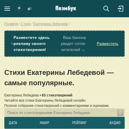
Поэмбук
Стихи
Екатерина Лебедева
Разместите здесь
Ваш баннер
⭐
рекламу своего
увидят сотни
Разместить
стихотворения!
читателей →
Стихи Екатерины Лебедевой —
самые популярные.
Екатерина Лебедева •
65 стихотворений
Читайте все стихи Екатерины Лебедевой онлайн.
Полное собрание стихотворений с комментариями и оценками.
ДАТА
ЖАНР
РЕЙТИНГ
АУДИО