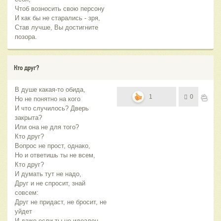
Чтоб возносить свою персону
И как бы не старались - зря,
Став лучше, Вы достигните
позора.
Кто друг?
В душе какая-то обида,
1
0
Но не понятно на кого
И что случилось? Дверь
закрыта?
Или она не для того?
Кто друг?
Вопрос не прост, однако,
Но и ответишь ты не всем,
Кто друг?
И думать тут не надо,
Друг и не спросит, знай
совсем:
Друг не придаст, не бросит, не
уйдет
И даже если ты не идеален -