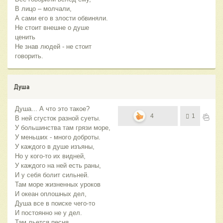
В лицо – молчали,
А сами его в злости обвиняли.
Не стоит внешне о душе
ценить
Не знав людей - не стоит
говорить.
Душа
Душа... А что это такое?
4
1
В ней сгусток разной суеты.
У большинства там грязи море,
У меньших - много доброты.
У каждого в душе изъяны,
Но у кого-то их видней,
У каждого на ней есть раны,
И у себя болит сильней.
Там море жизненных уроков
И океан оплошных дел,
Душа все в поиске чего-то
И постоянно не у дел.
Там льется песня,