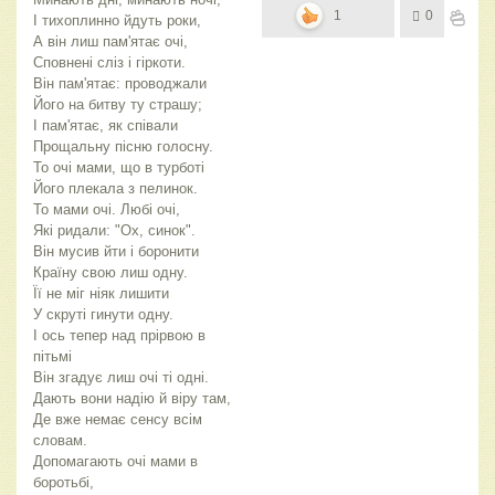
1
0
І тихоплинно йдуть роки,
А він лиш пам'ятає очі,
Сповнені сліз і гіркоти.
Він пам'ятає: проводжали
Його на битву ту страшу;
І пам'ятає, як співали
Прощальну пісню голосну.
То очі мами, що в турботі
Його плекала з пелинок.
То мами очі. Любі очі,
Які ридали: "Ох, синок".
Він мусив йти і боронити
Країну свою лиш одну.
Її не міг ніяк лишити
У скруті гинути одну.
І ось тепер над прірвою в
пітьмі
Він згадує лиш очі ті одні.
Дають вони надію й віру там,
Де вже немає сенсу всім
словам.
Допомагають очі мами в
боротьбі,