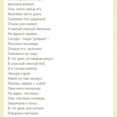
мужчина воевал.
Она, легко забыв его,
Мужчине честь дала.
Сынишка того дяденьку
Отцом уже назвал,
А милый смелый папенька
На фронте воевал.
Соседи - люди "добрые" -
Послали письмецо.
Открыв его, мужчина
Сменился на лицо.
В тот день он первым ринул
В опасный смелый бой,
И в голове кипели
Эмоции горой.
Навек он там загинул.
Любовь забрал с собой.
Прислали похоронку
На адрес той жены -
Она, техонько скомкав,
Запрятала в полы.
В тот день они гуляли
Рожденья малыша: