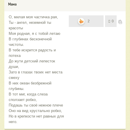
Мама
О, милая моя частичка рая,
2
0
Ты - ангел, неземной ты
красоты
Моя родная, я с тобой летаю
В глубинах бесконечной
чистоты.
В тебе искрится радость и
потеха
До жути детский лепесток
души,
Зато в глазах твоих нет места
смеху
В них океан безбрежной
глубины.
В тот миг, когда слеза
сползает робко,
Подашь ты своё нежное плече
Оно на вид хрустально робко,
Но в крепкости нет равных для
него.