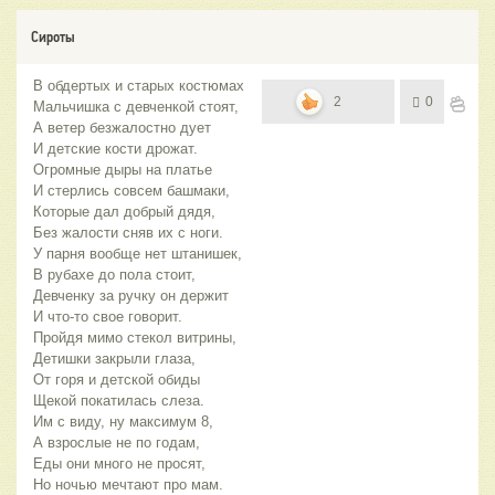
Сироты
В обдертых и старых костюмах
2
0
Мальчишка с девченкой стоят,
А ветер безжалостно дует
И детские кости дрожат.
Огромные дыры на платье
И стерлись совсем башмаки,
Которые дал добрый дядя,
Без жалости сняв их с ноги.
У парня вообще нет штанишек,
В рубахе до пола стоит,
Девченку за ручку он держит
И что-то свое говорит.
Пройдя мимо стекол витрины,
Детишки закрыли глаза,
От горя и детской обиды
Щекой покатилась слеза.
Им с виду, ну максимум 8,
А взрослые не по годам,
Еды они много не просят,
Но ночью мечтают про мам.