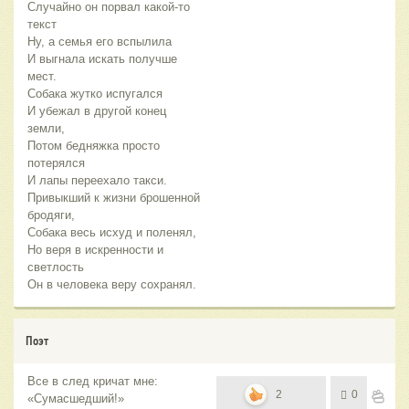
Случайно он порвал какой-то
текст
Ну, а семья его вспылила
И выгнала искать получше
мест.
Собака жутко испугался
И убежал в другой конец
земли,
Потом бедняжка просто
потерялся
И лапы переехало такси.
Привыкший к жизни брошенной
бродяги,
Собака весь исхуд и поленял,
Но веря в искренности и
светлость
Он в человека веру сохранял.
Поэт
Все в след кричат мне:
2
0
«Сумасшедший!»