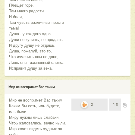
Плещет горе,
Там много радости
И боли,
Там чувств различных просто
тьма!
Душа - у каждого одна.
Души не купишь, не продашь
И другу душу не отдашь.
Душа, пожалуй, это то,
Что изменить нам не дано,
Лишь опыт жизненный слегка
Исправит душу за века.
Мир не воспримет Вас таким
Мир не воспримет Вас таким,
2
0
Каким Вы есть, иль будете,
иль были.
Миру нужны лишь слабаки,
Чтоб жаловались, вечно ныли.
Мир хочет видеть худших за
себя,