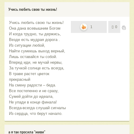
Учись любить свою ты жизнь!
Учись любить свою ты жизнь!
1
0
Она дана всевышним Богом
И когда трудно, ты держись,
Везде есть мудрая дорога .
Из ситуации любой,
Найти сумеешь выход верный,
Лишь оставайся ты собой.
Вперед иди, не мучай нервы,
За тучкой солнце есть всегда,
В траве растет цветок
прекрасный
На смену радости – беда.
Все постепенно и не сразу,
Сумей дойти до идеала,
Не упади в конце финала!
Всегда-всегда слушай сигналы
Из сердца, что берут начало.
а я так просила "живи"