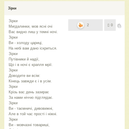
Зірки
Зірки
2
0
Мигдалинки, мов ясні очі
Вас видно лиш у темні ночі.
Зірки
Ви - холоду цариці,
На небі вам дано іскриться.
Зірки
Путівники й надії,
Що і в ночі є крапля мрії.
Зірки
Доводите ви всім:
Кінець завжди є і в усім.
Зірки
Крізь вас день зазирає
За нами ніччю підглядає.
Зірки
Ви - таємничі, дивовижні,
Але в той час прості і ніжні.
Зірки
Ви - мовчазні товариші,