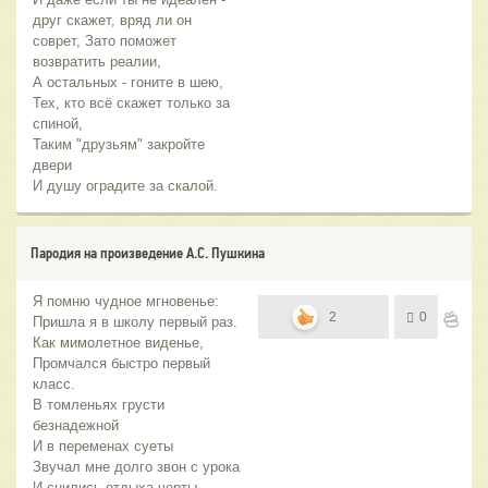
друг скажет, вряд ли он
соврет, Зато поможет
возвратить реалии,
А остальных - гоните в шею,
Тех, кто всё скажет только за
спиной,
Таким "друзьям" закройте
двери
И душу оградите за скалой.
Пародия на произведение А.С. Пушкина
Я помню чудное мгновенье:
2
0
Пришла я в школу первый раз.
Как мимолетное виденье,
Промчался быстро первый
класс.
В томленьях грусти
безнадежной
И в переменах суеты
Звучал мне долго звон с урока
И снились отдыха черты.