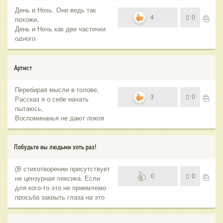
День и Ночь. Они ведь так
4
0
похожи,
День и Ночь как две частички
одного.
Они на сто процентов
противоположны,
Но и на столько же похожи
Артист
один на одного.
Перебирая мысли в голове,
3
0
Рассказ я о себе начать
пытаюсь,
Воспоминанья не дают покоя
мне,
Я в связный текст сложить их
постараюсь.
Побудьте вы людьми хоть раз!
(В стихотворении присутствует
0
0
не цензурная лексика. Если
для кого-то это не приемлемо
просьба закрыть глаза на это
произведение)