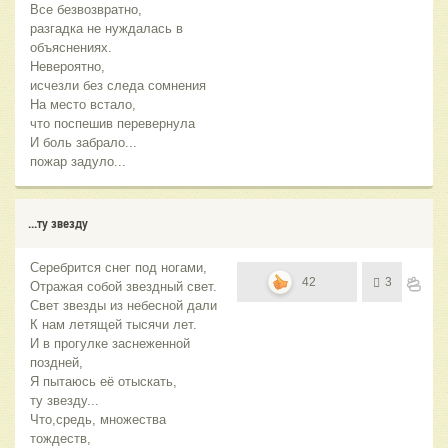
Все безвозвратно,
разгадка не нуждалась в
объяснениях.
Невероятно,
исчезли без следа сомнения
На место встало,
что поспешив перевернула
И боль забрало...
пожар задуло...
...ту звезду
Серебрится снег под ногами,
42
3
Отражая собой звездный свет.
Свет звезды из небесной дали
К нам летящей тысячи лет.
И в прогулке заснеженной
поздней,
Я пытаюсь её отыскать,
ту звезду...
Что,средь, множества
тождеств,