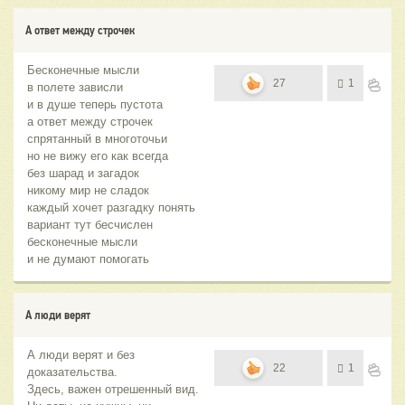
А ответ между строчек
Бесконечные мысли
27
1
в полете зависли
и в душе теперь пустота
а ответ между строчек
спрятанный в многоточьи
но не вижу его как всегда
без шарад и загадок
никому мир не сладок
каждый хочет разгадку понять
вариант тут бесчислен
бесконечные мысли
и не думают помогать
А люди верят
А люди верят и без
22
1
доказательства.
Здесь, важен отрешенный вид.