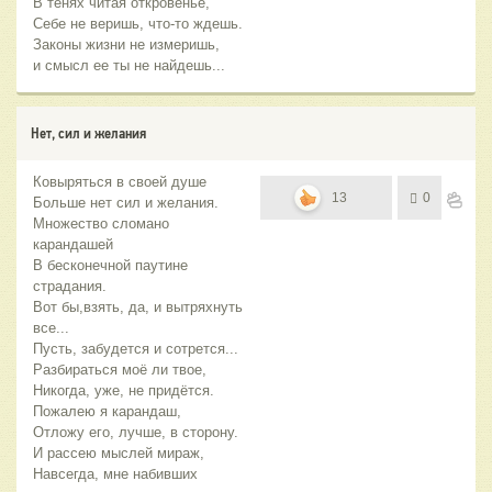
В тенях читая откровенье,
Себе не веришь, что-то ждешь.
Законы жизни не измеришь,
и смысл ее ты не найдешь...
Нет, сил и желания
Ковыряться в своей душе
13
0
Больше нет сил и желания.
Множество сломано
карандашей
В бесконечной паутине
страдания.
Вот бы,взять, да, и вытряхнуть
все...
Пусть, забудется и сотрется...
Разбираться моё ли твое,
Никогда, уже, не придётся.
Пожалею я карандаш,
Отложу его, лучше, в сторону.
И рассею мыслей мираж,
Навсегда, мне набивших