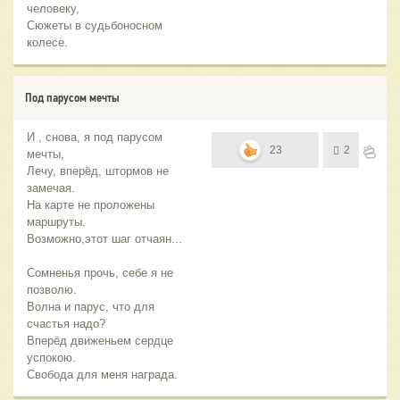
человеку,
Сюжеты в судьбоносном
колесе.
Под парусом мечты
И , снова, я под парусом
23
2
мечты,
Лечу, вперёд, штормов не
замечая.
На карте не проложены
маршруты.
Возможно,этот шаг отчаян...
Сомненья прочь, себе я не
позволю.
Волна и парус, что для
счастья надо?
Вперёд движеньем сердце
успокою.
Свобода для меня награда.