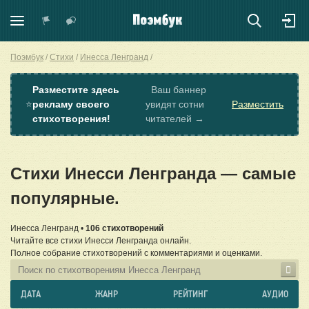
Поэмбук
Стихи
Инесса Ленгранд
Разместите здесь
Ваш баннер
⭐
рекламу своего
увидят сотни
Разместить
стихотворения!
читателей →
Стихи Инесси Ленгранда — самые
популярные.
Инесса Ленгранд •
106 стихотворений
Читайте все стихи Инесси Ленгранда онлайн.
Полное собрание стихотворений с комментариями и оценками.
ДАТА
ЖАНР
РЕЙТИНГ
АУДИО