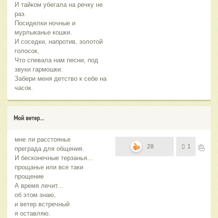
И тайком убегала на речку не
раз.
Посиделки ночные и
мурлыканье кошки.
И соседки, напротив, золотой
голосок,
Что спевала нам песни, под
звуки гармошки.
Забери меня детство к себе на
часок.
Мой ветер...
мне ли расстоянье
28
1
преграда для общения.
И бесконечные терзанья...
прощанье или все таки
прощение
А время лечит...
об этом знаю,
и ветер встречный
я оставляю.