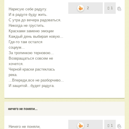
2
1
Нарисую себе радугу.
И в радуге буду жить.
С утра до вечера радоваться.
Никогда не грустить.
Красками заменю эмоции
Каждый день выбирая новую...
Где-то там остался 
социум...
За тропинкою терновою...
Возвращаться совсем не 
хочется.
Черной краски растеклась 
река.
...Впереди,все не разборчиво...
И защитой...будет радуга.
ничего не поняли...
2
1
Ничего не поняли,