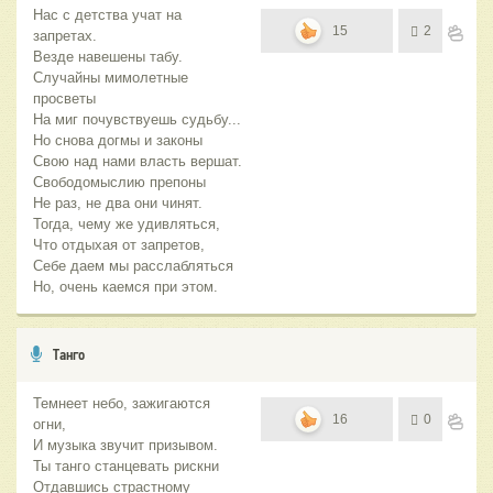
Нас с детства учат на
15
2
запретах.
Везде навешены табу.
Случайны мимолетные
просветы
На миг почувствуешь судьбу...
Но снова догмы и законы
Свою над нами власть вершат.
Свободомыслию препоны
Не раз, не два они чинят.
Тогда, чему же удивляться,
Что отдыхая от запретов,
Себе даем мы расслабляться
Но, очень каемся при этом.
Танго
Темнеет небо, зажигаются
16
0
огни,
И музыка звучит призывом.
Ты танго станцевать рискни
Отдавшись страстному