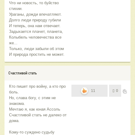
Что ни новость, то буйство
стихии.
Ураганы, дожди впечатляют.
Долго люди природу губили
И теперь, она нам отвечает.
Задыхается плачет, планета,
Колыбель человечества все
же...
Только, люди забыли об этом
И природа простить не может.
Счастливой стать
Кто пишет про войну, а кто про
11
0
боль.
Но, слава богу, с этим не
знакома.
Мечтаю я, как юная Ассоль
Счастливой стать не далеко от
дома.
Кому-то суждено судьбу