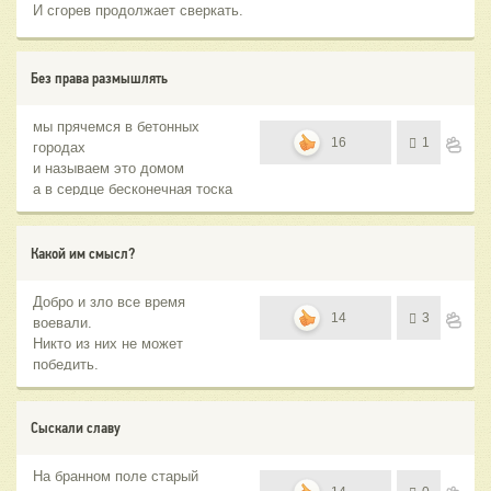
И сгорев продолжает сверкать.
Без права размышлять
мы прячемся в бетонных
16
1
городах
и называем это домом
а в сердце бесконечная тоска
по жизни
Какой им смысл?
Добро и зло все время
14
3
воевали.
Никто из них не может
победить.
Наверно, не хотят чтоб
побеждали
Те, что людей успели
Сыскали славу
сотворить.
На бранном поле старый