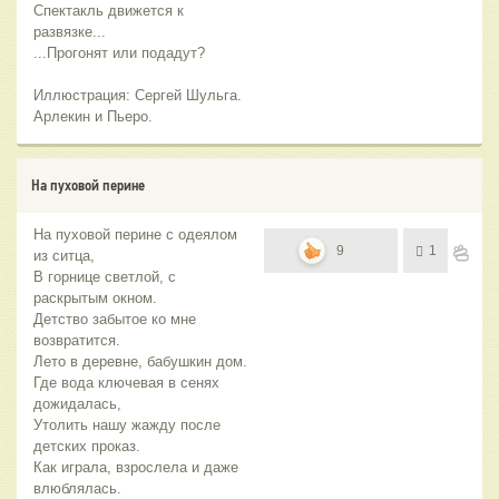
Спектакль движется к
развязке...
...Прогонят или подадут?
Иллюстрация: Сергей Шульга.
Арлекин и Пьеро.
На пуховой перине
На пуховой перине с одеялом
9
1
из ситца,
В горнице светлой, с
раскрытым окном.
Детство забытое ко мне
возвратится.
Лето в деревне, бабушкин дом.
Где вода ключевая в сенях
дожидалась,
Утолить нашу жажду после
детских проказ.
Как играла, взрослела и даже
влюблялась.