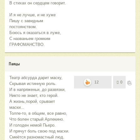
В стихах он сердцем говорит.
И я не лучше, и не хуже
Пишу с завидным
постоянством.
Боюсь я оказаться в луже,
С названьем громким
ГРАФОМАНСТВО.
Паяцы
Театр абсурда дарит маску,
12
0
Скрывая истинную роль.
И в напряженьи, до развязки,
Никто не знает, кто герой.
А жизнь,порой, срывает
маски...
Толпе-то, в общем, все равно,
Что болен старый Арлекино.
И голоден немой Пьеро.
И прячут боль свою под маски.
Смеётся разномастный люд.