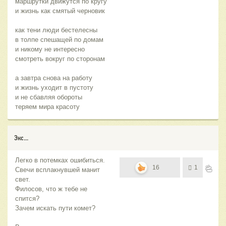
маршрутки движутся по кругу
и жизнь как смятый черновик
как тени люди бестелесны
в толпе спешащей по домам
и никому не интересно
смотреть вокруг по сторонам
а завтра снова на работу
и жизнь уходит в пустоту
и не сбавляя обороты
теряем мира красоту
Экс...
Легко в потемках ошибиться.
16
1
Свечи всплакнувшей манит
свет.
Филосов, что ж тебе не
спится?
Зачем искать пути комет?