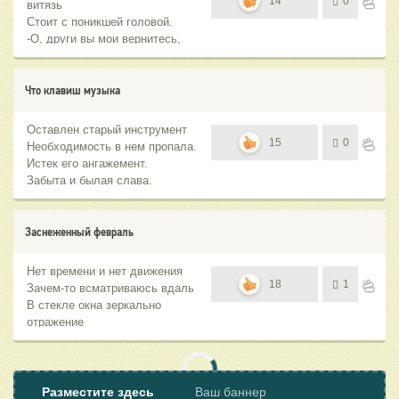
14
0
витязь
Стоит с поникшей головой.
-О, други вы мои вернитесь,
Идемте вместе мы домой.
Что клавиш музыка
Оставлен старый инструмент
15
0
Необходимость в нем пропала.
Истек его ангажемент.
Забыта и былая слава.
Заснеженный февраль
Нет времени и нет движения
18
1
Зачем-то всматриваюсь вдаль
В стекле окна зеркально
отражение
А за окном заснеженный
февраль
Разместите здесь
Ваш баннер