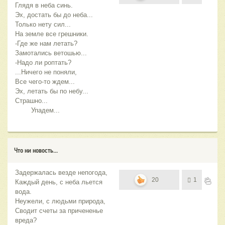
Глядя в неба синь.
Эх, достать бы до неба...
Только нету сил...
На земле все грешники.
-Где же нам летать?
Замотались ветошью...
-Надо ли роптать?
...Ничего не поняли,
Все чего-то ждем...
Эх, летать бы по небу...
Страшно...
        Упадем...
Что ни новость...
Задержалась везде непогода,
20
1
Каждый день, с неба льется
вода.
Неужели, с людьми природа,
Сводит счеты за причененье
вреда?