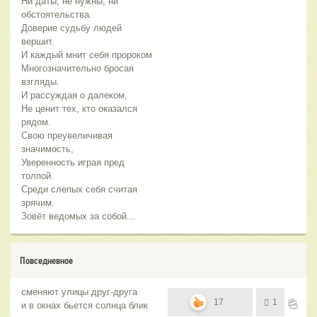
Ни даты, не нужны, ни
обстоятельства.
Доверие судьбу людей
вершит.
И каждый мнит себя пророком
Многозначительно бросая
взгляды.
И рассуждая о далеком,
Не ценит тех, кто оказался
рядом.
Свою преувеличивая
значимость,
Уверенность играя пред
толпой.
Среди слепых себя считая
зрячим.
Зовёт ведомых за собой...
Повседневное
сменяют улицы друг-друга
17
1
и в окнах бьется солнца блик