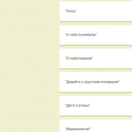
"Отец"
"я тебя полюбила"
"О наболевшем"
"Давайте о грустном поговорим"
"Дитя Сатаны"
"Мариаонетки"