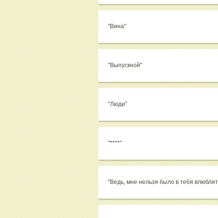
"Вина"
"Выпускной"
"Люди"
"****"
"Ведь, мне нельзя было в тебя влюбля