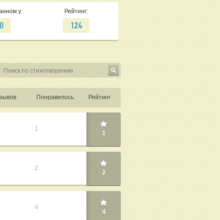
анном у:
Рейтинг:
0
124
зывов
Понравилось
Рейтинг
1
1
2
2
4
4