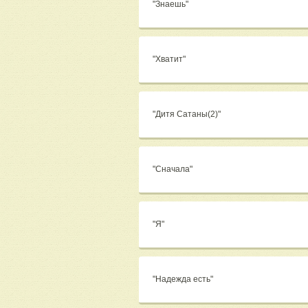
"Знаешь"
"Хватит"
"Дитя Сатаны(2)"
"Сначала"
"Я"
"Надежда есть"