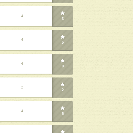
4
3
4
5
4
8
2
2
4
5