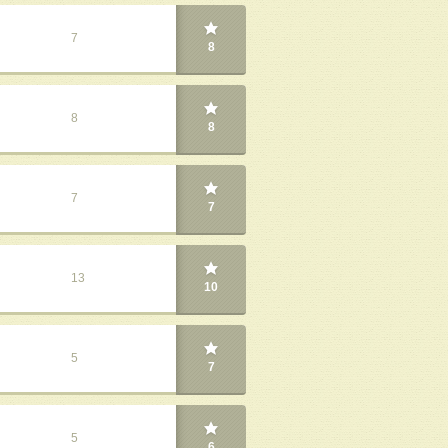
7
8
8
8
7
7
13
10
5
7
5
6