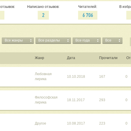
отзывов:
Написано отзывов:
Читателей:
В избр
7
2
6 706
Все жанры
Все разделы
Все года
Все
Жанр
Дата
Прочитали
От
Любовная
10.10.2018
167
0
лирика
Философская
18.11.2017
293
0
лирика
Другое
10.08.2017
223
0