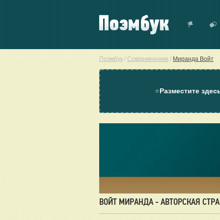
Поэмбук
/
Современники
/
Миранда Войт
⭐
Разместите здес
ВОЙТ МИРАНДА - АВТОРСКАЯ СТР