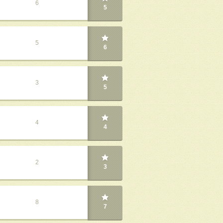
6
5
5
6
3
5
4
4
2
3
8
7