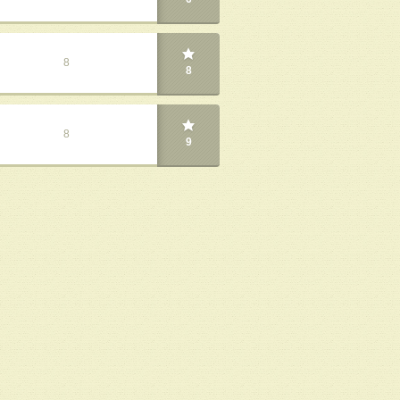
8
8
8
9