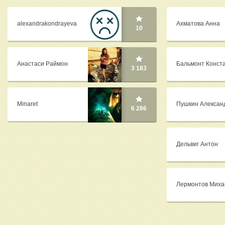
alexandrakondrayeva
Ахматова Анна
10
Анастаси Раймон
Бальмонт Конст
3 183
Minaret
Пушкин Алексан
6 286
Дельвиг Антон
Лермонтов Миха