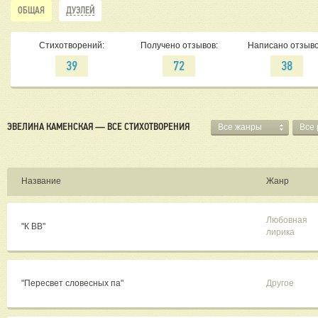
Что д
ОБЩАЯ
ДУЭЛЕЙ
Кому 
Ни че
Стихотворений:
Получено отзывов:
Написано отзыво
39
72
38
ЭВЕЛИНА КАМЕНСКАЯ — ВСЕ СТИХОТВОРЕНИЯ
Все жанры
Все
Название
Жанр
Любовная
"К ВВ"
лирика
"Пересвет словесных па"
Другое