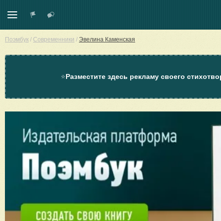
Поэмбук
/
Современники
/
Эвелина Каменская
⭐
Разместите здесь рекламу своего стихотво