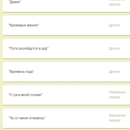
"Дикие"
лирика
"Кровавые вишни"
Другое
"Пути разойдутся в аду"
Другое
"Времена года"
Другое
Любовная
"Стук в моей голове"
лирика
Любовная
"Ты от меня откажись"
лирика