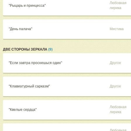
Любовная
"Рыцарь и принцесса"
лирика
"День палача"
Мистика
ДВЕ СТОРОНЫ ЗЕРКАЛА
(9)
"Если завтра проснешься один"
Другое
"Клавиатурный сарказм"
Другое
Любовная
"Квелые сердца"
лирика
Любовная