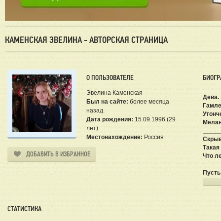
КАМЕНСКАЯ ЭВЕЛИНА - АВТОРСКАЯ СТРАНИЦА
О ПОЛЬЗОВАТЕЛЕ
БИОГР
Эвелина Каменская
Дева.
Был на сайте:
более месяца
Гамле
назад.
Утонч
Дата рождения:
15.09.1996 (29
Мелан
лет)
_____
Местонахождение:
Россия
Скрыв
Такая
ДОБАВИТЬ В ИЗБРАННОЕ
Что ле
Пусть
Пусть
Слова
И мне
СТАТИСТИКА
Скрыть