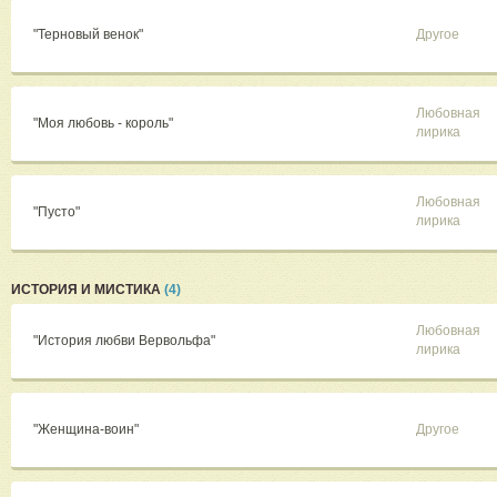
"Терновый венок"
Другое
Любовная
"Моя любовь - король"
лирика
Любовная
"Пусто"
лирика
ИСТОРИЯ И МИСТИКА
(4)
Любовная
"История любви Вервольфа"
лирика
"Женщина-воин"
Другое