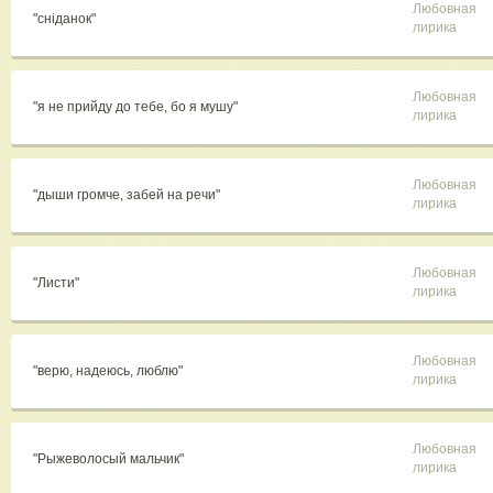
Любовная
"сніданок"
лирика
Любовная
"я не прийду до тебе, бо я мушу"
лирика
Любовная
"дыши громче, забей на речи"
лирика
Любовная
"Листи"
лирика
Любовная
"верю, надеюсь, люблю"
лирика
Любовная
"Рыжеволосый мальчик"
лирика