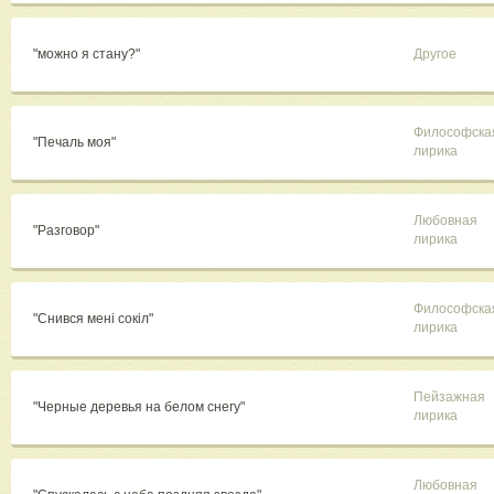
"можно я стану?"
Другое
Философска
"Печаль моя"
лирика
Любовная
"Разговор"
лирика
Философска
"Снився менi сокiл"
лирика
Пейзажная
"Черные деревья на белом снегу"
лирика
Любовная