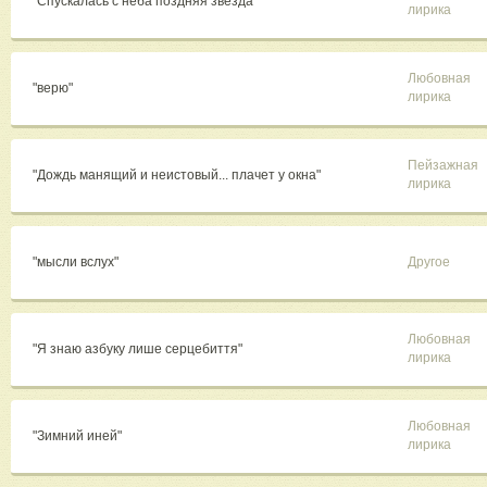
"Спускалась с неба поздняя звезда"
лирика
Любовная
"верю"
лирика
Пейзажная
"Дождь манящий и неистовый... плачет у окна"
лирика
"мысли вслух"
Другое
Любовная
"Я знаю азбуку лише серцебиття"
лирика
Любовная
"Зимний иней"
лирика