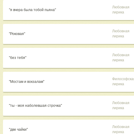
Любовная
"я вчера была тобой пьяна"
лирика
Любовная
"Роковая"
лирика
Любовная
"без тебя"
лирика
Философска
"Мостам и вокзалам"
лирика
Любовная
"ты - моя наболевшая строчка"
лирика
Любовная
"две чайки"
лирика