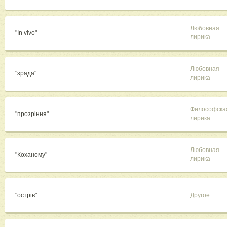
Любовная
"In vivo"
лирика
Любовная
"зрада"
лирика
Философска
"прозріння"
лирика
Любовная
"Коханому"
лирика
"острів"
Другое