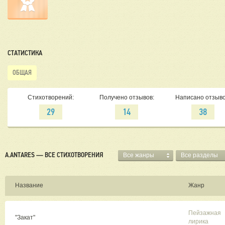
СТАТИСТИКА
ОБЩАЯ
Стихотворений:
Получено отзывов:
Написано отзыво
29
14
38
A.ANTARES — ВСЕ СТИХОТВОРЕНИЯ
Все жанры
Все разделы
Название
Жанр
Пейзажная
"Закат"
лирика