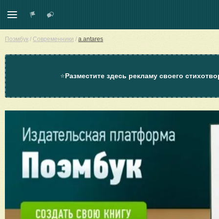
Поэмбук
/
Современники
/
a.antares
⭐
Разместите здесь рекламу своего стихотво