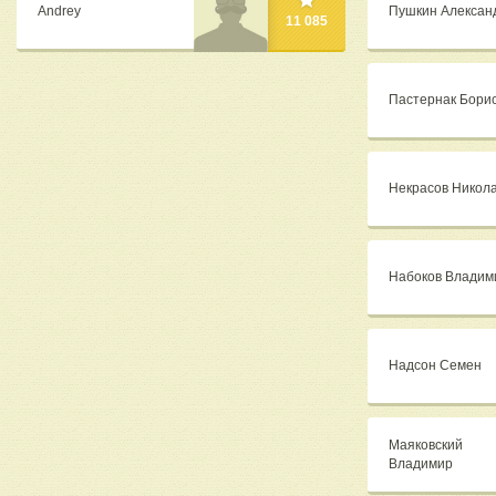
Andrey
Пушкин Алексан
11 085
Пастернак Бори
Некрасов Никол
Набоков Владим
Надсон Семен
Маяковский
Владимир