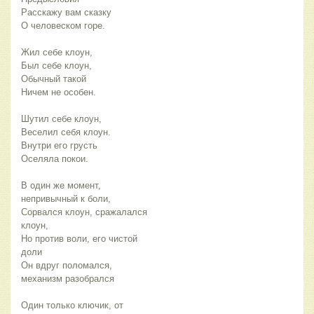
Расскажу вам сказку
О человеском горе.
Жил себе клоун,
Был себе клоун,
Обычный такой
Ничем не особен.
Шутил себе клоун,
Веселил себя клоун.
Внутри его грусть
Оселяла покои.
В один же момент,
непривычный к боли,
Сорвался клоун, сражалался
клоун,
Но против воли, его чистой
доли
Он вдруг поломался,
механизм разобрался
Один только ключик, от