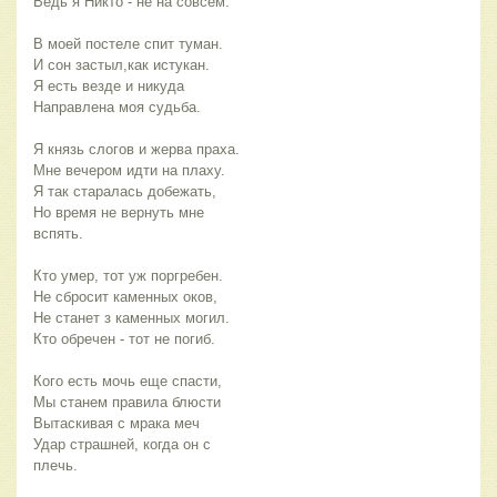
Ведь я Никто - не на совсем.
В моей постеле спит туман.
И сон застыл,как истукан.
Я есть везде и никуда
Направлена моя судьба.
Я князь слогов и жерва праха.
Мне вечером идти на плаху.
Я так старалась добежать,
Но время не вернуть мне
вспять.
Кто умер, тот уж поргребен.
Не сбросит каменных оков,
Не станет з каменных могил.
Кто обречен - тот не погиб.
Кого есть мочь еще спасти,
Мы станем правила блюсти
Вытаскивая с мрака меч
Удар страшней, когда он с
плечь.