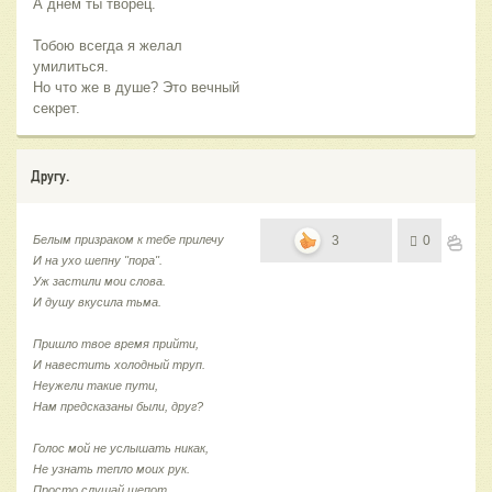
А днем ты творец.
Тобою всегда я желал
умилиться.
Но что же в душе? Это вечный
секрет.
Другу.
Белым призраком к тебе прилечу
3
0
И на ухо шепну "пора".
Уж застили мои слова.
И душу вкусила тьма.
Пришло твое время прийти,
И навестить холодный труп.
Неужели такие пути,
Нам предсказаны были, друг?
Голос мой не услышать никак,
Не узнать тепло моих рук.
Просто слушай шепот