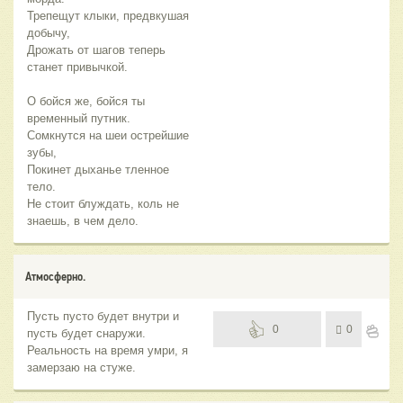
Трепещут клыки, предвкушая
добычу,
Дрожать от шагов теперь
станет привычкой.
О бойся же, бойся ты
временный путник.
Сомкнутся на шеи острейшие
зубы,
Покинет дыханье тленное
тело.
Не стоит блуждать, коль не
знаешь, в чем дело.
Атмосферно.
Пусть пусто будет внутри и
0
0
пусть будет снаружи.
Реальность на время умри, я
замерзаю на стуже.