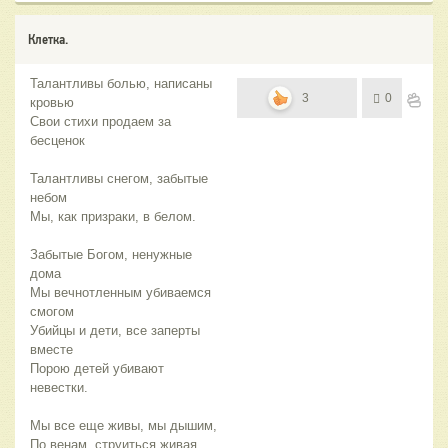
Клетка.
Талантливы болью, написаны
3
0
кровью
Свои стихи продаем за
бесценок
Талантливы снегом, забытые
небом
Мы, как призраки, в белом.
Забытые Богом, ненужные
дома
Мы вечнотленным убиваемся
смогом
Убийцы и дети, все заперты
вместе
Порою детей убивают
невестки.
Мы все еще живы, мы дышим,
По венам, струиться живая