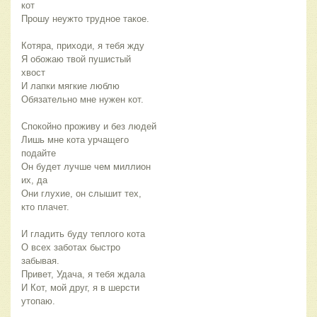
кот
Прошу неужто трудное такое.
Котяра, приходи, я тебя жду
Я обожаю твой пушистый
хвост
И лапки мягкие люблю
Обязательно мне нужен кот.
Спокойно проживу и без людей
Лишь мне кота урчащего
подайте
Он будет лучше чем миллион
их, да
Они глухие, он слышит тех,
кто плачет.
И гладить буду теплого кота
О всех заботах быстро
забывая.
Привет, Удача, я тебя ждала
И Кот, мой друг, я в шерсти
утопаю.