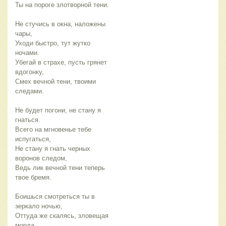
Ты на пороге злотворной тени.
Не стучись в окна, наложены
чары,
Уходи быстро, тут жутко
ночами.
Убегай в страхе, пусть грянет
вдогонку,
Смех вечной тени, твоими
следами.
Не будет погони, не стану я
гнаться.
Всего на мгновенье тебе
испугаться,
Не стану я гнать черных
воронов следом,
Ведь лик вечной тени теперь
твое бремя.
Боишься смотреться ты в
зеркало ночью,
Оттуда же скалясь, зловещая
морда.