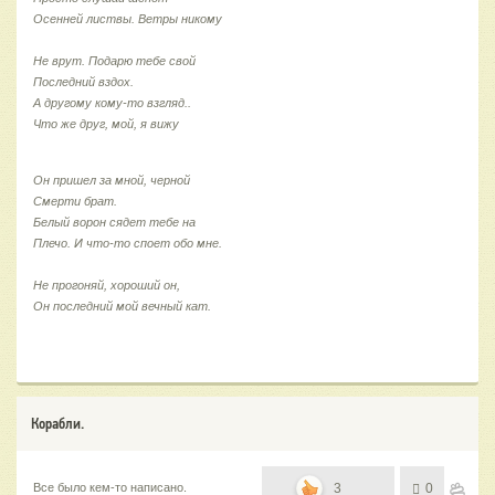
Осенней листвы. Ветры никому
Не врут. Подарю тебе свой
Последний вздох.
А другому кому-то взгляд..
Что же друг, мой, я вижу
Он пришел за мной, черной
Смерти брат.
Белый ворон сядет тебе на
Плечо. И что-то споет обо мне.
Не прогоняй, хороший он,
Он последний мой вечный кат.
Корабли.
Все было кем-то написано.
3
0