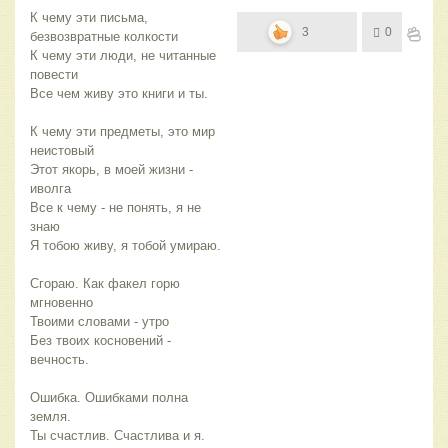
К чему эти письма,
3
0
безвозвратные колкости
К чему эти люди, не читанные
повести
Все чем живу это книги и ты.
К чему эти предметы, это мир
неистовый
Этот якорь, в моей жизни -
иволга
Все к чему - не понять, я не
знаю
Я тобою живу, я тобой умираю.
Сгораю. Как факел горю
мгновенно
Твоими словами - утро
Без твоих косновений -
вечность.
Ошибка. Ошибками полна
земля.
Ты счастлив. Счастлива и я.