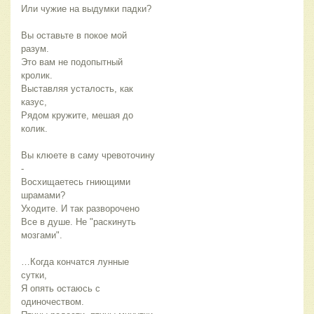
Или чужие на выдумки падки?
Вы оставьте в покое мой
разум.
Это вам не подопытный
кролик.
Выставляя усталость, как
казус,
Рядом кружите, мешая до
колик.
Вы клюете в саму чревоточину
-
Восхищаетесь гниющими
шрамами?
Уходите. И так разворочено
Все в душе. Не "раскинуть
мозгами".
…Когда кончатся лунные
сутки,
Я опять остаюсь с
одиночеством.