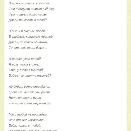
Вон, посмотри в этот бок.
Там танцует пламенный бог,
Там пляшет дикий огонь
Давай поиграем с тобой
В диких и лютых людей,
В злобных, коварных чертей.
Давай, не боясь обнажим,
То, от чего свет бежит.
Я потанцую с тобой,
Я искупаюсь в огне,
Стану твоею мечтой.
Видел ты что-то темней?
Ад будет вечно страдать,
Грешники всегда умирают.
Нету спасенье душе,
все пути в Рай закрывают.
Мы с тобой не пропадем.
Что для нас наказание?
Ведь, пока я с тобой,