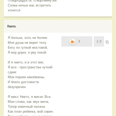
Птицы-радости, птицы-минутки
Снова ночью вас встретить
хочется.
Никто.
Я больна, хоть не болею.
3
0
Моя душа не верит телу.
Бегу по гулкой мостовой,
Я вор дорог, я рву покой.
И я никто, и в этот миг,
Я все - пространства чуткий
сдвиг.
Мои пороки неизбежны,
И блеск достоинств
безупречен.
Я мисс Никто, я мисис Все.
Мои слова, как звук меча,
Топор извечный палача.
Как плач ребёнка, вой сирен.