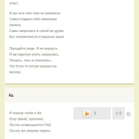
ответ.
И вы ни в чем таки не виноваты.
Сама создала себе каменные
палаты.
Сама закрылась в своей же дурке.
Без человечности страшные муки.
Прощайте,люди. Я не вернусь.
Я же нарочно опять закрылась.
Умоюсь, тихо и помолюсь..
Что б кто-то потом пришел на
могилу.
Ад.
Я поведу тебя в Ад.
3
0
Руку давай, протяни.
Пусть возмущается Рай,
Пусть же ликуют черти.