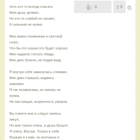
Хоть кто-то всегда спасать
0
0
Мою душу должен.
Но кто-то слабый не сможет,
А сильным не нужно.
Мне важно понимание и светлый
голос,
Что-бы кто сказал,что будет хорошо.
Мне надоело глотать обиды.
Мне дико больно, не подаю виду.
Я внутри себя замкнулась словами,
Мне дико страшно, кидаюсь
камнями.
Я так независима, но никому не
нужна.
Не настоящая, искренность умерла.
Вы плюете мне в след,я смеюсь
ликуя,
Но мне тошно очень, и душа бушует.
Я плачу. Внутри. Только в себе.
Взываю я к вам, но молчанье в