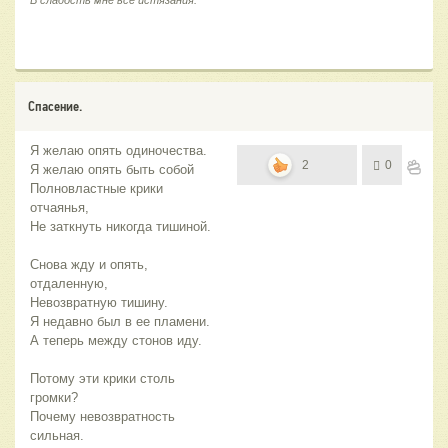
В сладость мне все истязания.
Спасение.
Я желаю опять одиночества.
2
0
Я желаю опять быть собой
Полновластные крики
отчаянья,
Не заткнуть никогда тишиной.
Снова жду и опять,
отдаленную,
Невозвратную тишину.
Я недавно был в ее пламени.
А теперь между стонов иду.
Потому эти крики столь
громки?
Почему невозвратность
сильная.