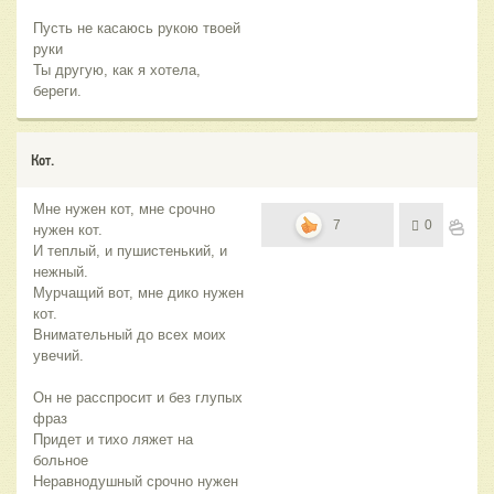
Пусть не касаюсь рукою твоей
руки
Ты другую, как я хотела,
береги.
Кот.
Мне нужен кот, мне срочно
7
0
нужен кот.
И теплый, и пушистенький, и
нежный.
Мурчащий вот, мне дико нужен
кот.
Внимательный до всех моих
увечий.
Он не расспросит и без глупых
фраз
Придет и тихо ляжет на
больное
Неравнодушный срочно нужен