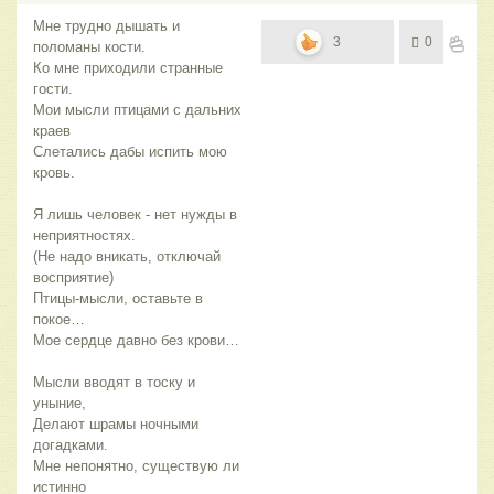
Мне трудно дышать и
3
0
поломаны кости.
Ко мне приходили странные
гости.
Мои мысли птицами с дальних
краев
Слетались дабы испить мою
кровь.
Я лишь человек - нет нужды в
неприятностях.
(Не надо вникать, отключай
восприятие)
Птицы-мысли, оставьте в
покое…
Мое сердце давно без крови…
Мысли вводят в тоску и
уныние,
Делают шрамы ночными
догадками.
Мне непонятно, существую ли
истинно