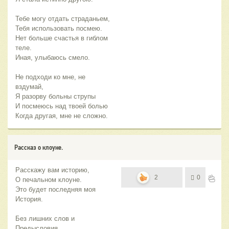
Тебе могу отдать страданьем,
Тебя использовать посмею.
Нет больше счастья в гиблом
теле.
Иная, улыбаюсь смело.
Не подходи ко мне, не
вздумай,
Я разорву больны струпы
И посмеюсь над твоей болью
Когда другая, мне не сложно.
Рассказ о клоуне.
Расскажу вам историю,
2
0
О печальном клоуне.
Это будет последняя моя
История.
Без лишних слов и
Предысловия