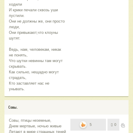
ходили
И крики печали сквозь уши
пустили.
Они не должны же, они просто
люди,
Они привыкают,что клоуны
шутят.
Ведь, нам, человекам, никак
не понять,
Что шутки невинны там могут
скрывать.
Как сильно, нещадно могут
страдать,
Кто заставляет нас не
унывать.
Совы.
Совы, птицы неземные,
5
0
Днем мертвые, ночью живые
Летают в мире страшных теней