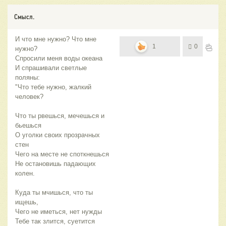
Смысл.
И что мне нужно? Что мне
1
0
нужно?
Спросили меня воды океана
И спрашивали светлые
поляны:
"Что тебе нужно, жалкий
человек?
Что ты рвешься, мечешься и
бьешься
О уголки своих прозрачных
стен
Чего на месте не споткнешься
Не остановишь падающих
колен.
Куда ты мчишься, что ты
ищешь,
Чего не иметься, нет нужды
Тебе так злится, суетится