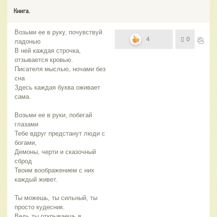
Книга.
Возьми ее в руку, почувствуй
4
0
ладонью
В ней каждая строчка,
отзывается кровью.
Писателя мыслью, ночами без
сна
Здесь каждая буква оживает
сама.
Возьми ее в руки, побегай
глазами
Тебе вдруг предстанут люди с
богами,
Демоны, черти и сказочный
сброд
Твоим воображением с них
каждый живет.
Ты можешь, ты сильный, ты
просто кудесник.
Ведь ты открываешь в