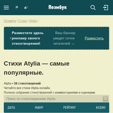
Поэмбук
Стихи
Atylia
Разместите здесь
Ваш баннер
⭐
рекламу своего
увидят сотни
Разместить
стихотворения!
читателей →
Стихи Atylia — самые
популярные.
Atylia •
38 стихотворений
Читайте все стихи Atylia онлайн.
Полное собрание стихотворений с комментариями и оценками.
ДАТА
ЖАНР
РЕЙТИНГ
АУДИО