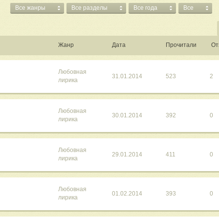
Все жанры
Все разделы
Все года
Все
Жанр
Дата
Прочитали
От
Любовная
31.01.2014
523
2
лирика
Любовная
30.01.2014
392
0
лирика
Любовная
29.01.2014
411
0
лирика
Любовная
01.02.2014
393
0
лирика