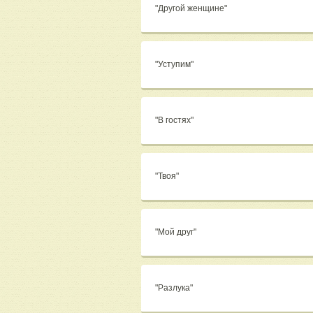
"Другой женщине"
"Уступим"
"В гостях"
"Твоя"
"Мой друг"
"Разлука"