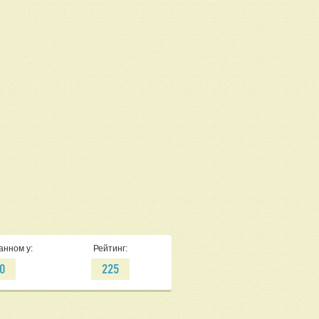
анном у:
Рейтинг:
0
225