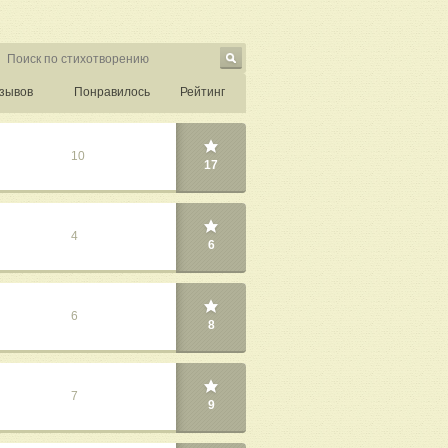
зывов
Понравилось
Рейтинг
10
17
4
6
6
8
7
9