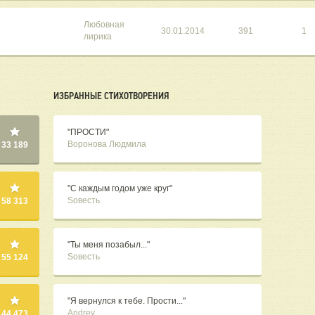
Любовная
30.01.2014
391
1
лирика
ИЗБРАННЫЕ СТИХОТВОРЕНИЯ
"ПРОСТИ"
Воронова Людмила
33 189
"С каждым годом уже круг"
Sовесть
58 313
"Ты меня позабыл..."
Sовесть
55 124
"Я вернулся к тебе. Прости..."
Andrey
44 473