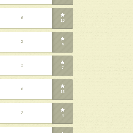
6
10
2
4
2
7
6
13
2
4