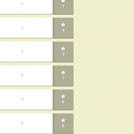
5
7
3
4
3
3
5
7
3
6
5
6