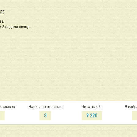
ЕЛЕ
ва
:
3 недели назад.
отзывов:
Написано отзывов:
Читателей:
В избр
9
8
9 220