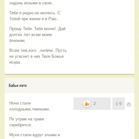
ладонь возьми в свою..
Тебе я редко,но молюсь..С
Тобой при жизни я в Раю..
Прошу Тебя..Тебя молю!..Дай
долгих лет всем моим
близким,
Всем тем,кого ..люблю..Пусть
не угаснет в них Твоя Божья
искра..
Бабье лето
Ночи стали
2
0
холодными,темными..
По утрам на траве
серебрится..
Мухи стали вдруг злыми и