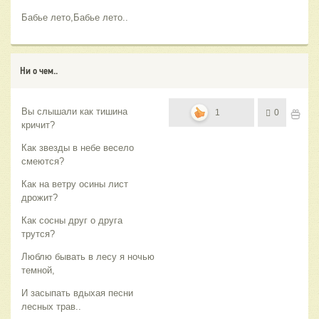
Бабье лето,Бабье лето..
Ни о чем..
Вы слышали как тишина
1
0
кричит?
Как звезды в небе весело
смеются?
Как на ветру осины лист
дрожит?
Как сосны друг о друга
трутся?
Люблю бывать в лесу я ночью
темной,
И засыпать вдыхая песни
лесных трав..