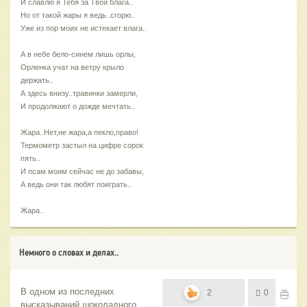
И славлю я Тебя за Твои блага..
Но от такой жары я ведь..сгорю..
Уже из пор моих не истекает влага..
А в небе бело-синем лишь орлы,
Орленка учат на ветру крыло
держать..
А здесь внизу..травинки замерли,
И продолжают о дожде мечтать..
Жара..Нет,не жара,а пекло,право!
Термометр застыл на цифре сорок
пять..
И псам моим сейчас не до забавы,
А ведь они так любят поиграть..
Жара..
Немного о словах и делах..
В одном из последних
2
0
высказываний шоколадного