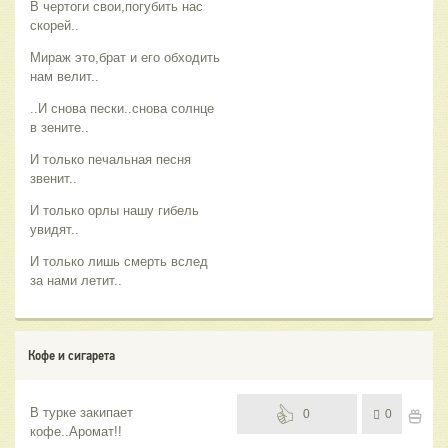
В чертоги свои,погубить нас
скорей..
Мираж это,брат и его обходить
нам велит..
..И снова пески..снова солнце
в зените..
И только печальная песня
звенит..
И только орлы нашу гибель
увидят..
И только лишь смерть вслед
за нами летит..
Кофе и сигарета
В турке закипает
0
0
кофе..Аромат!!