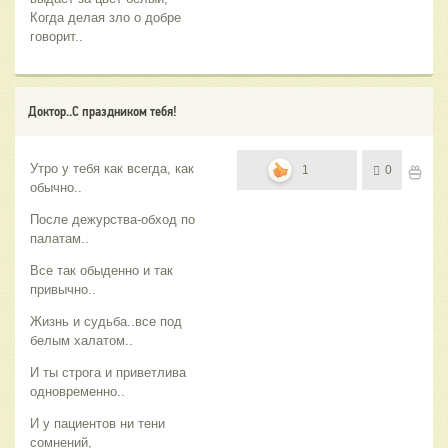
Когда делая зло о добре
говорит..
Доктор..С праздником тебя!
Утро у тебя как всегда, как
1
0
обычно..
После дежурства-обход по
палатам..
Все так обыденно и так
привычно..
Жизнь и судьба..все под
белым халатом..
И ты строга и приветлива
одновременно..
И у пациентов ни тени
сомнений,