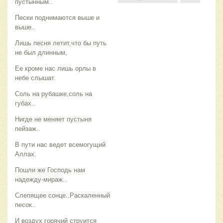
пустынным..
Пески поднимаются выше и
выше..
Лишь песня летит,что бы путь
не был длинным,
Ее кроме нас лишь орлы в
небе слышат.
Соль на рубашке,соль на
губах..
Нигде не меняет пустыня
пейзаж..
В пути нас ведет всемогущий
Аллах.
Пошли же Господь нам
надежду-мираж..
Слепящее сонце..Раскаленный
песок..
И воздух горячий струится