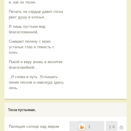
и..как он тесен..
Печаль на сердце давит,тоска
рвет душу в клочья..
И лишь пустыни вид
благословенной,
Снимает пелену с моих
усталых глаз и тяжесть с
плеч..
Покой и веру вновь в молитве
благоговейной..
..И снова в путь..Услышать
пение песков и навсегда здесь
лечь..
Тоска пустынная..
Палящее солнце над миром
2
0