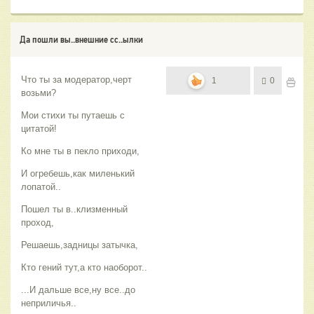
Да пошли вы..внешние сс..ылки
Что ты за модератор,черт
1
0
возьми?
Мои стихи ты путаешь с
цитатой!
Ко мне ты в пекло приходи,
И огребешь,как миленький
лопатой..
Пошел ты в..клизменный
проход,
Решаешь,задницы затычка,
Кто гений тут,а кто наоборот..
...И дальше все,ну все..до
неприличья..