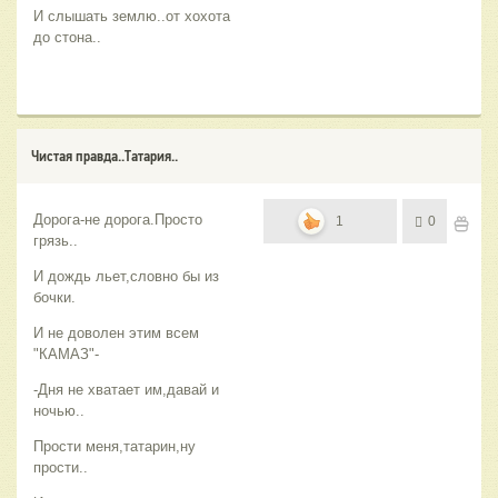
И слышать землю..от хохота
до стона..
Чистая правда..Татария..
Дорога-не дорога.Просто
1
0
грязь..
И дождь льет,словно бы из
бочки.
И не доволен этим всем
"КАМАЗ"-
-Дня не хватает им,давай и
ночью..
Прости меня,татарин,ну
прости..