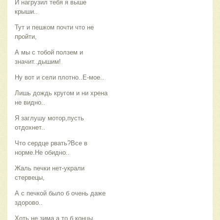
И нагрузил тебя я выше
крыши..
Тут и пешком почти что не
пройти,
А мы с тобой ползем и
значит..дышим!
Ну вот и сели плотно..Е-мое..
Лишь дождь кругом и ни хрена
не видно..
Я заглушу мотор,пусть
отдохнет..
Что сердце рвать?Все в
норме.Не обидно..
Жаль печки нет-украли
стервецы,
А с печкой было б очень даже
здорово..
Хоть не зима,а то б концы,