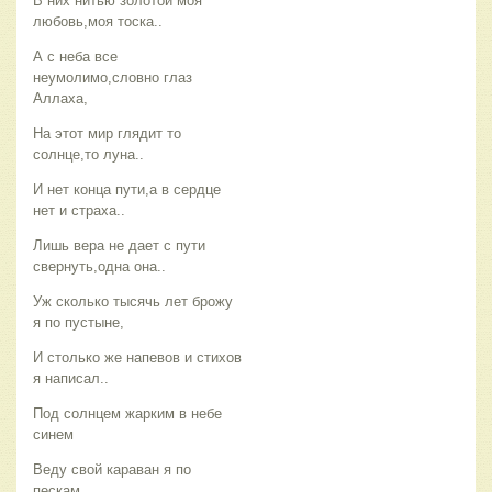
В них нитью золотой моя
любовь,моя тоска..
А с неба все
неумолимо,словно глаз
Аллаха,
На этот мир глядит то
солнце,то луна..
И нет конца пути,а в сердце
нет и страха..
Лишь вера не дает с пути
свернуть,одна она..
Уж сколько тысячь лет брожу
я по пустыне,
И столько же напевов и стихов
я написал..
Под солнцем жарким в небе
синем
Веду свой караван я по
пескам..