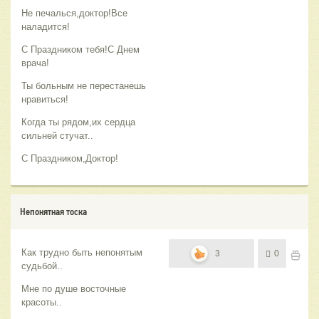
Не печалься,доктор!Все
наладится!
С Праздником тебя!С Днем
врача!
Ты больным не перестанешь
нравиться!
Когда ты рядом,их сердца
сильней стучат..
С Праздником,Доктор!
Непонятная тоска
Как трудно быть непонятым
3
0
судьбой..
Мне по душе восточные
красоты..