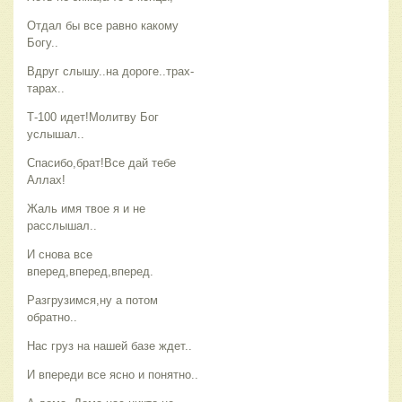
Отдал бы все равно какому
Богу..
Вдруг слышу..на дороге..трах-
тарах..
Т-100 идет!Молитву Бог
услышал..
Спасибо,брат!Все дай тебе
Аллах!
Жаль имя твое я и не
расслышал..
И снова все
вперед,вперед,вперед.
Разгрузимся,ну а потом
обратно..
Нас груз на нашей базе ждет..
И впереди все ясно и понятно..