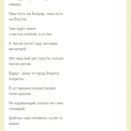
наверх..
Наш путь на Багдад..наш путь
на Восток..
Там ждет меня
счастье,любовь и успех.
А песня летит над песками
молитвой..
Нет мыслей,нет чувств,только
песни мотив..
Вдруг..,вижу я город.Ворота
открыты..
В уставшем почувствовал
теле прилив..
Но караванщик сказал-не гони
лошадей,
Шайтан нам погибель сулит и
манит