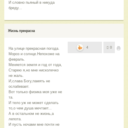
И словно пьяный в никуда 
бреду...
Жизнь прекрасна
4
0
На улице прекрасная погода.
Мороз и солнце.Непохоже на 
февраль.
Меняется земля и год от года,
Старею я,но мне нисколечко 
не жаль.
И,слава Богу,память не 
ослабевает.
Вот только физика моя уже не 
та.
И тело уж не может сделать 
то,о чем душа мечтает...
А в остальном не жизнь,а 
лепота.
И пусть ночами мне почти не 