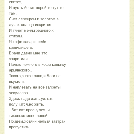
спится,
И пусть болит порой то тут то 
там.
Снег серебром и золотом в 
лучах солнца искрится...
И тянет меня,грешного,к 
стихам.
Я кофе заварю себе 
крепчайшего.
Врачи давно мне это 
запретили.
Налью немного в кофе коньяку 
армянского..
Такого,знаю точно,и Боги не 
вкусили.
И наплевать на все запреты 
эскулапов.
Здесь надо жить,уж как 
получится,но жить.
..Ват кот проснулся..и 
тихонько меня лапой..
Пойдем,хозяин,нельзя завтрак 
пропустить..