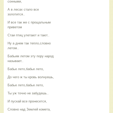
сонными,
А в лесах стало все
золотится..
И все так же с прощальным
приветом
Стаи птиц улетают и тают..
Ну а днем так тепло,словно
летом..
Бабьим летом эту пору народ
называет..
Бабье лето,бабье лето,
До чего ж ты кровь волнуешь,
Бабье лето,бабье лето,
Ты уж точно не забудешь..
И пускай все пронесется,
Словно над Землей комета,