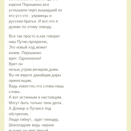
короля Порошенко,все
услышали перл,вышедший из
его уст,что ..украинцы и
русские-братья..И вот,что я
думаю по этому поводу..
Все так просто и,как говорит
наш Путин,прозрачно,
Это новый ход,может
конем..Порошенко
врет..Однозначно!
Врет он
ночью,утром,вечером,днем..
Вы не верьте данайцам,дары
приносящим,
Ведь известно,что слова-лишь
слова..
А вот истинным и настоящим,
Могут быть только твои дела..
А Донецк и Луганск под
обстрелом,
Люди гибнут,..идет геноцид..
Шоколадник ведь черное
выдает за цвет белый,