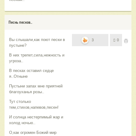
Песнь песков..
Вы слышали,как поют пески в
3
0
пустыне?
В них трепет,сила,нежность и
угроза..
В песках оставил седце
я..Отныне
Пустыни запах мне приятней
благоуханья розы..
Тут столько
тем,стихов,напевов,песен!
И солнца нестерпимый жар и
холод ночью..
О,как огромен Божий мир