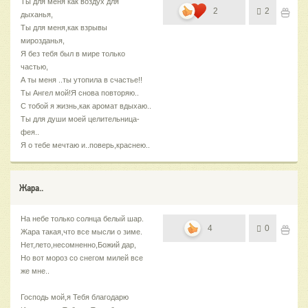
Ты для меня как воздух для
2
2
дыханья,
Ты для меня,как взрывы
мирозданья,
Я без тебя был в мире только
частью,
А ты меня ..ты утопила в счастье!!
Ты Ангел мой!Я снова повторяю..
С тобой я жизнь,как аромат вдыхаю..
Ты для души моей целительница-
фея..
Я о тебе мечтаю и..поверь,краснею..
Жара..
На небе только солнца белый шар.
4
0
Жара такая,что все мысли о зиме.
Нет,лето,несомненно,Божий дар,
Но вот мороз со снегом милей все
же мне..
Господь мой,я Тебя благодарю