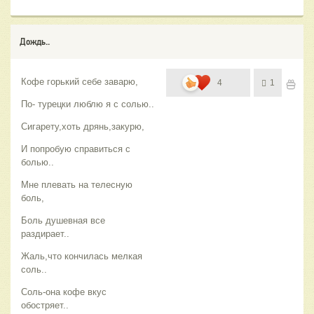
Дождь..
Кофе горький себе заварю,
4
1
По- турецки люблю я с солью..
Сигарету,хоть дрянь,закурю,
И попробую справиться с
болью..
Мне плевать на телесную
боль,
Боль душевная все
раздирает..
Жаль,что кончилась мелкая
соль..
Соль-она кофе вкус
обостряет..