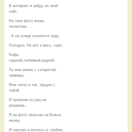
В интернет я зайду на твой
сайт..
На твои фото вновь
посмотрю..
..А на улице сыплется град..
Холодно..Но вот я весь..горю..
Кофе
горький,любимый,родной,
Ты мне жизнь с сигаретою
травишь..
Мне легко и так..трудно с
тобой..
И проблем ты,увы,не
решаешь..
Я на фото твои,как на Божьи
иконы,
И смотрю и молюсь и..люблю..