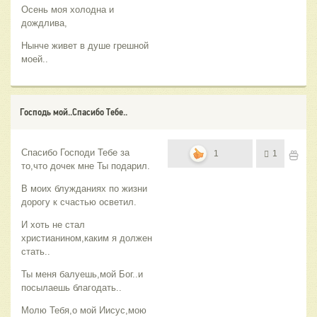
Осень моя холодна и
дождлива,
Нынче живет в душе грешной
моей..
Господь мой..Спасибо Тебе..
Спасибо Господи Тебе за
1
1
то,что дочек мне Ты подарил.
В моих блужданиях по жизни
дорогу к счастью осветил.
И хоть не стал
христианином,каким я должен
стать..
Ты меня балуешь,мой Бог..и
посылаешь благодать..
Молю Тебя,о мой Иисус,мою