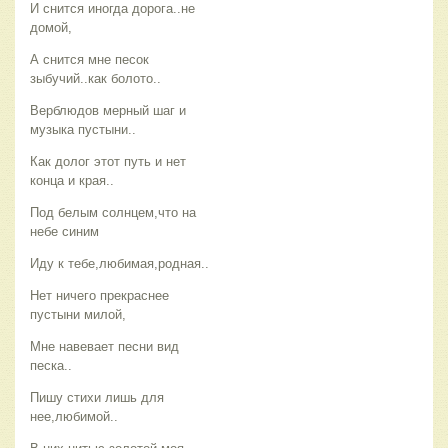
И снится иногда дорога..не
домой,
А снится мне песок
зыбучий..как болото..
Верблюдов мерный шаг и
музыка пустыни..
Как долог этот путь и нет
конца и края..
Под белым солнцем,что на
небе синим
Иду к тебе,любимая,родная..
Нет ничего прекраснее
пустыни милой,
Мне навевает песни вид
песка..
Пишу стихи лишь для
нее,любимой..