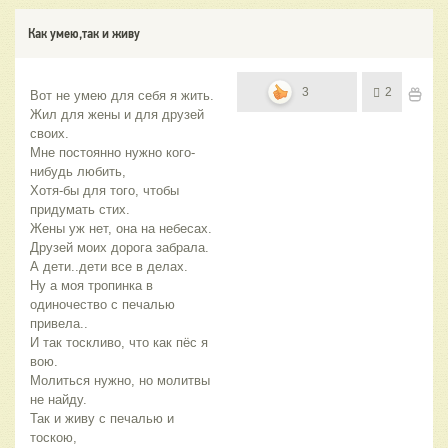
Как умею,так и живу
3
2
Вот не умею для себя я жить.
Жил для жены и для друзей 
своих.
Мне постоянно нужно кого-
нибудь любить,
Хотя-бы для того, чтобы 
придумать стих.
Жены уж нет, она на небесах.
Друзей моих дорога забрала.
А дети..дети все в делах.
Ну а моя тропинка в 
одиночество с печалью 
привела..
И так тоскливо, что как пёс я 
вою.
Молиться нужно, но молитвы 
не найду.
Так и живу с печалью и 
тоскою,