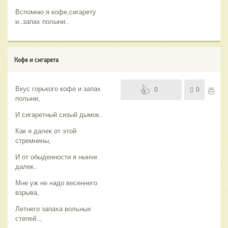
Вспомню я кофе,сигарету
и..запах полыни..
Кофе и сигарета
Вкус горького кофе и запах
0
0
полыни,
И сигаретный сизый дымок..
Как я далек от этой
стремнины,
И от обыденности я нынче
далек..
Мне уж не надо весеннего
взрыва,
Летнего запаха вольных
степей..,