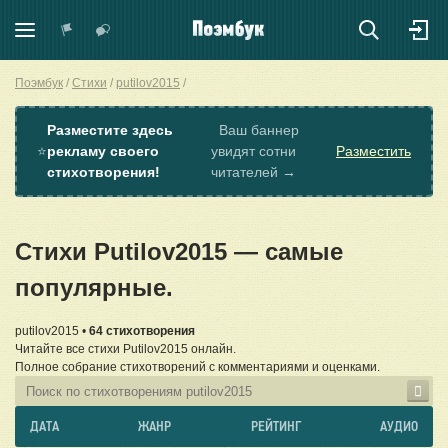
Поэмбук
Стихи
putilov2015
Разместите здесь
Ваш баннер
⭐
рекламу своего
увидят сотни
Разместить
стихотворения!
читателей →
Стихи Putilov2015 — самые
популярные.
putilov2015 •
64 стихотворения
Читайте все стихи Putilov2015 онлайн.
Полное собрание стихотворений с комментариями и оценками.
ДАТА
ЖАНР
РЕЙТИНГ
АУДИО