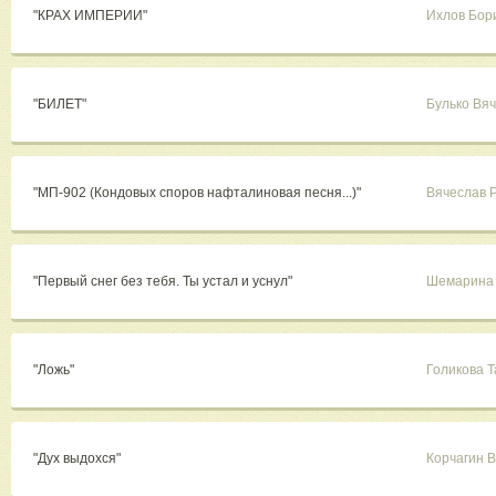
"КРАХ ИМПЕРИИ"
Ихлов Бор
"БИЛЕТ"
Булько Вя
"МП-902 (Кондовых споров нафталиновая песня...)"
Вячеслав 
"Первый снег без тебя. Ты устал и уснул"
Шемарина
"Ложь"
Голикова 
"Дух выдохся"
Корчагин 