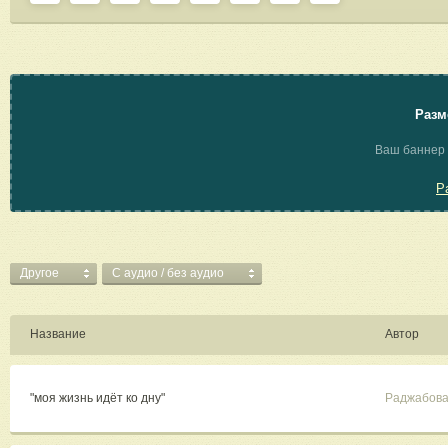
Разм
Ваш баннер 
Р
Другое
C аудио / без аудио
Название
Автор
"моя жизнь идёт ко дну"
Раджабова