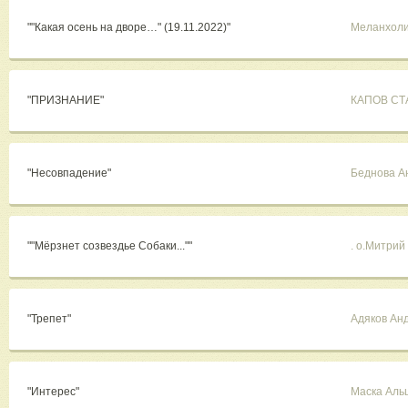
""Какая осень на дворе…" (19.11.2022)"
Меланхоли
"ПРИЗНАНИЕ"
КАПОВ СТ
"Несовпадение"
Беднова А
""Мёрзнет созвездье Собаки...""
. о.Митрий
"Трепет"
Адяков Ан
"Интерес"
Маска Аль