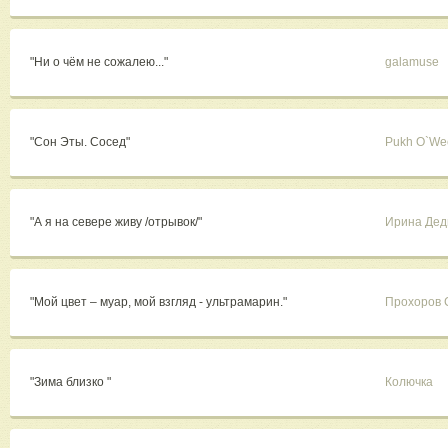
"Ни о чём не сожалею..."
galamuse
"Сон Эты. Сосед"
Pukh O`We
"А я на севере живу /отрывок/"
Ирина Дед
"Мой цвет – муар, мой взгляд - ультрамарин."
Прохоров 
"Зима близко "
Колючка