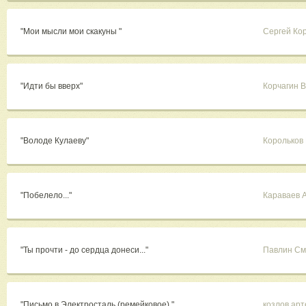
"Мои мысли мои скакуны "
Сергей Ко
"Идти бы вверх"
Корчагин 
"Володе Кулаеву"
Корольков
"Побелело..."
Караваев 
"Ты прочти - до сердца донеси..."
Павлин См
"Письмо в Электросталь (ремейковое) "
козлов ар