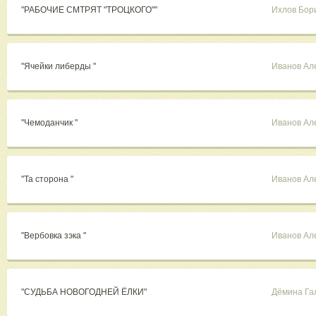
"РАБОЧИЕ СМТРЯТ "ТРОЦКОГО""
Ихлов Бор
"Ячейки либерды "
Иванов Ал
"Чемоданчик "
Иванов Ал
"Та сторона "
Иванов Ал
"Вербовка зэка "
Иванов Ал
"СУДЬБА НОВОГОДНЕЙ ЁЛКИ"
Дёмина Га