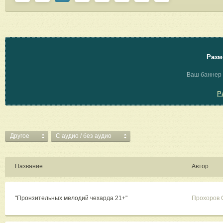
Разм
Ваш баннер 
Р
Другое
C аудио / без аудио
Название
Автор
"Пронзительных мелодий чехарда 21+"
Прохоров 