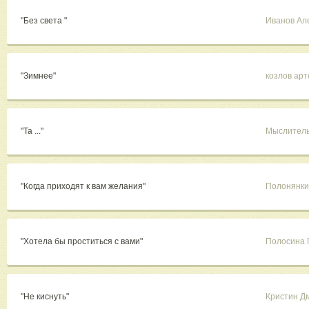
"Без света "
Иванов Ал
"Зимнее"
козлов ар
"Та ..."
Мыслител
"Когда приходят к вам желания"
Полонянки
"Хотела бы проститься с вами"
Полосина 
"Не киснуть"
Кристин Д