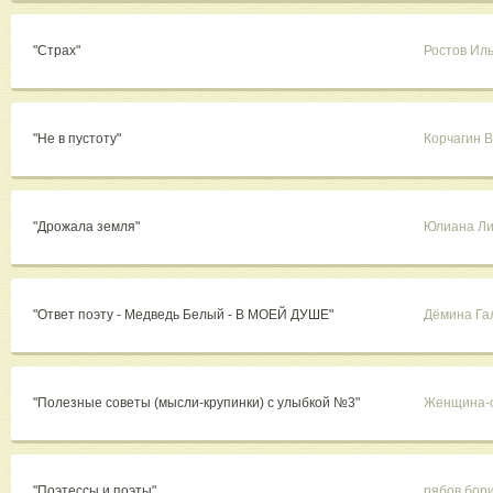
"Страх"
Ростов Ил
"Не в пустоту"
Корчагин 
"Дрожала земля"
Юлиана Ли
"Ответ поэту - Медведь Белый - В МОЕЙ ДУШЕ"
Дёмина Га
"Полезные советы (мысли-крупинки) с улыбкой №3"
Женщина-
"Поэтессы и поэты"
рябов бор